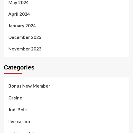
May 2024
April 2024
January 2024
December 2023
November 2023
Categories
Bonus New Member
Casino
Judi Bola
live casino