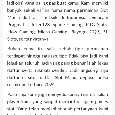
jadi opsi yang paling pas buat kamu. Kami memiliki
banyak sekali varian nama nama permainan Slot
Mania duit asli Terbaik di Indonesia semacam
Pragmatic, Joker123, Spade Gaming, RTG Slots,
Flow Gaming, Micro Gaming, Playngo, CQ9, PT
Slots, serta nyatanya.
Bukan cuma itu saja, sebab tipe permainan
terdapat hingga ratusan tipe tidak bisa jadi kami
jelaskan seluruh, jadi yang paling benar ialah lekas
daftar serta nikmati sendiri. Jadi langsung saja
daftar di situs daftar Slot Mania deposit pulsa
resmi dan Terbaru 2024.
Pasti saja kami juga menyediakannya untuk kalian
player kami yang sangat mencintai ragam games
slot. Yang telah menjadi sebuah pertanyaan kami