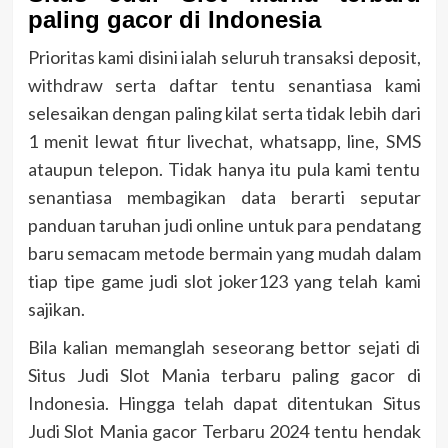
paling gacor di Indonesia
Prioritas kami disini ialah seluruh transaksi deposit,
withdraw serta daftar tentu senantiasa kami
selesaikan dengan paling kilat serta tidak lebih dari
1 menit lewat fitur livechat, whatsapp, line, SMS
ataupun telepon. Tidak hanya itu pula kami tentu
senantiasa membagikan data berarti seputar
panduan taruhan judi online untuk para pendatang
baru semacam metode bermain yang mudah dalam
tiap tipe game judi slot joker123 yang telah kami
sajikan.
Bila kalian memanglah seseorang bettor sejati di
Situs Judi Slot Mania terbaru paling gacor di
Indonesia. Hingga telah dapat ditentukan Situs
Judi Slot Mania gacor Terbaru 2024 tentu hendak