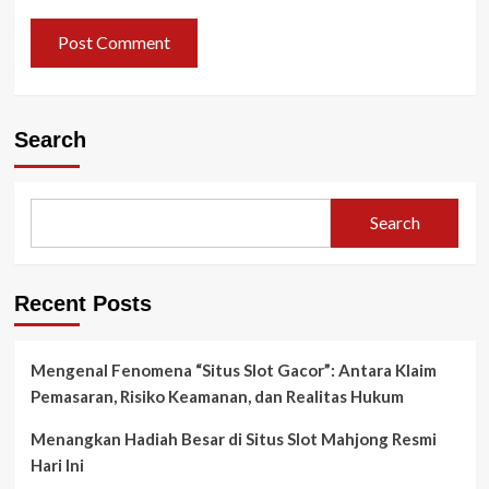
Search
Search
Recent Posts
Mengenal Fenomena “Situs Slot Gacor”: Antara Klaim
Pemasaran, Risiko Keamanan, dan Realitas Hukum
Menangkan Hadiah Besar di Situs Slot Mahjong Resmi
Hari Ini