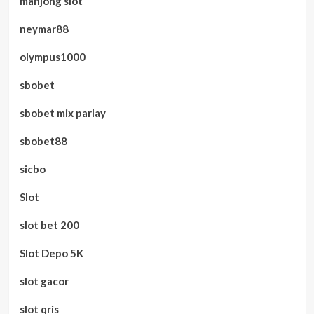
mahjong slot
neymar88
olympus1000
sbobet
sbobet mix parlay
sbobet88
sicbo
Slot
slot bet 200
Slot Depo 5K
slot gacor
slot qris