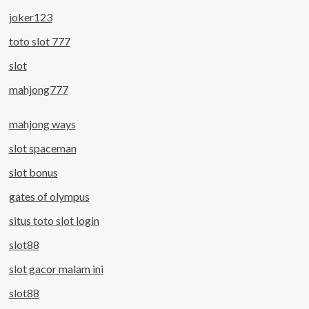
joker123
toto slot 777
slot
mahjong777
mahjong ways
slot spaceman
slot bonus
gates of olympus
situs toto slot login
slot88
slot gacor malam ini
slot88