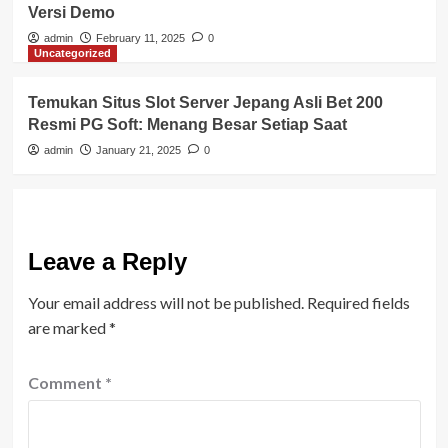
Versi Demo
admin
February 11, 2025
0
Uncategorized
Temukan Situs Slot Server Jepang Asli Bet 200
Resmi PG Soft: Menang Besar Setiap Saat
admin
January 21, 2025
0
Leave a Reply
Your email address will not be published.
Required fields
are marked
*
Comment
*