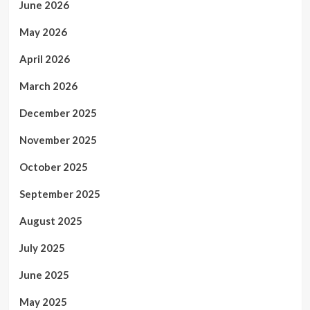
June 2026
May 2026
April 2026
March 2026
December 2025
November 2025
October 2025
September 2025
August 2025
July 2025
June 2025
May 2025