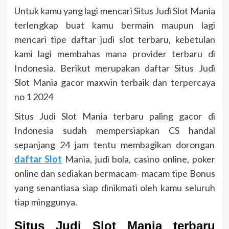
Untuk kamu yang lagi mencari Situs Judi Slot Mania
terlengkap buat kamu bermain maupun lagi
mencari tipe daftar judi slot terbaru, kebetulan
kami lagi membahas mana provider terbaru di
Indonesia. Berikut merupakan daftar Situs Judi
Slot Mania gacor maxwin terbaik dan terpercaya
no 1 2024
Situs Judi Slot Mania terbaru paling gacor di
Indonesia sudah mempersiapkan CS handal
sepanjang 24 jam tentu membagikan dorongan
daftar Slot
Mania, judi bola, casino online, poker
online dan sediakan bermacam- macam tipe Bonus
yang senantiasa siap dinikmati oleh kamu seluruh
tiap minggunya.
Situs Judi Slot Mania terbaru