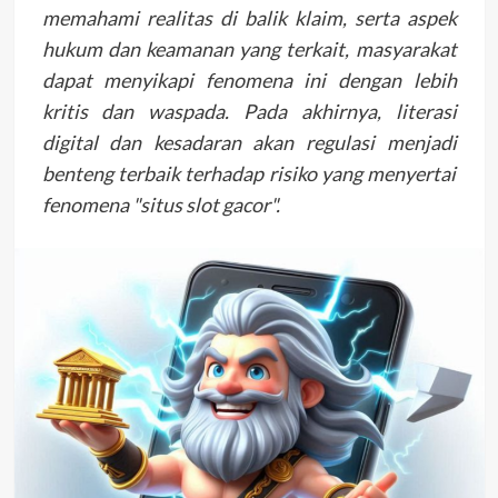
memahami realitas di balik klaim, serta aspek
hukum dan keamanan yang terkait, masyarakat
dapat menyikapi fenomena ini dengan lebih
kritis dan waspada. Pada akhirnya, literasi
digital dan kesadaran akan regulasi menjadi
benteng terbaik terhadap risiko yang menyertai
fenomena "situs slot gacor".