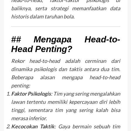
head-to-head, faktor-faktor psikologis di
baliknya, serta strategi memanfaatkan data
historis dalam taruhan bola.
## Mengapa Head-to-
Head Penting?
Rekor head-to-head adalah cerminan dari
dinamika psikologis dan taktis antara dua tim.
Beberapa alasan mengapa head-to-head
penting:
Faktor Psikologis
: Tim yang sering mengalahkan
lawan tertentu memiliki kepercayaan diri lebih
tinggi, sementara tim yang sering kalah bisa
merasa inferior.
Kecocokan Taktik
: Gaya bermain sebuah tim