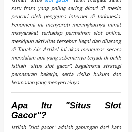
satu frasa yang paling sering dicari di mesin
pencari oleh pengguna internet di Indonesia.
Fenomena ini menyoroti meningkatnya minat
masyarakat terhadap permainan slot online,
meskipun aktivitas tersebut ilegal dan dilarang
di Tanah Air. Artikel ini akan mengupas secara
mendalam apa yang sebenarnya terjadi di balik
istilah "situs slot gacor", bagaimana strategi
pemasaran bekerja, serta risiko hukum dan
keamanan yang menyertainya.
Apa Itu "Situs Slot
Gacor"?
Istilah "slot gacor" adalah gabungan dari kata