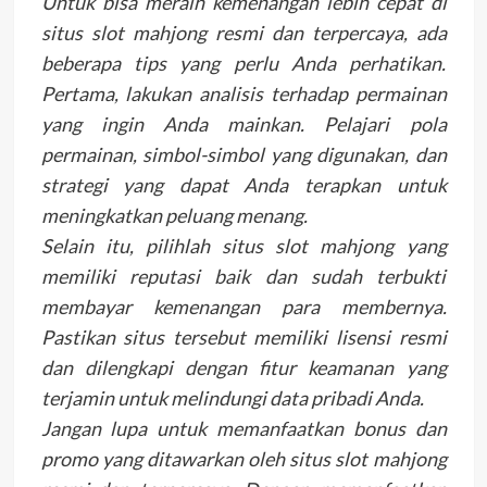
Untuk bisa meraih kemenangan lebih cepat di
situs slot mahjong resmi dan terpercaya, ada
beberapa tips yang perlu Anda perhatikan.
Pertama, lakukan analisis terhadap permainan
yang ingin Anda mainkan. Pelajari pola
permainan, simbol-simbol yang digunakan, dan
strategi yang dapat Anda terapkan untuk
meningkatkan peluang menang.
Selain itu, pilihlah situs slot mahjong yang
memiliki reputasi baik dan sudah terbukti
membayar kemenangan para membernya.
Pastikan situs tersebut memiliki lisensi resmi
dan dilengkapi dengan fitur keamanan yang
terjamin untuk melindungi data pribadi Anda.
Jangan lupa untuk memanfaatkan bonus dan
promo yang ditawarkan oleh situs slot mahjong