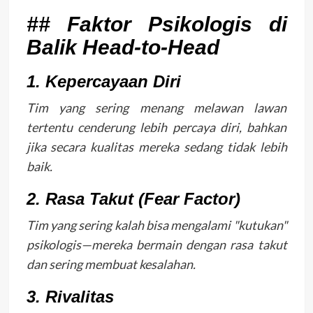
## Faktor Psikologis di
Balik Head-to-Head
1. Kepercayaan Diri
Tim yang sering menang melawan lawan
tertentu cenderung lebih percaya diri, bahkan
jika secara kualitas mereka sedang tidak lebih
baik.
2. Rasa Takut (Fear Factor)
Tim yang sering kalah bisa mengalami "kutukan"
psikologis—mereka bermain dengan rasa takut
dan sering membuat kesalahan.
3. Rivalitas