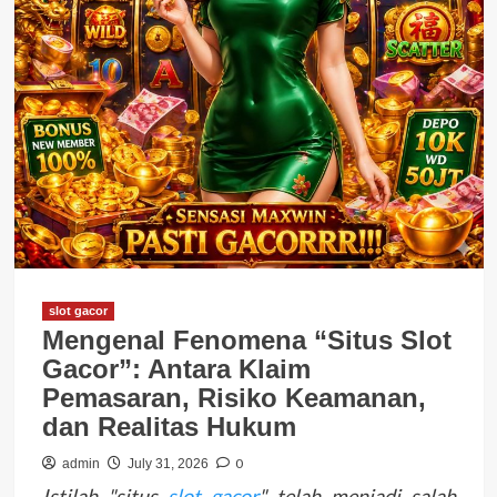
slot gacor
Mengenal Fenomena “Situs Slot
Gacor”: Antara Klaim
Pemasaran, Risiko Keamanan,
dan Realitas Hukum
0
admin
July 31, 2026
Istilah "situs
slot gacor
" telah menjadi salah