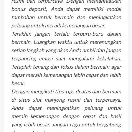
resmi dan terpercaya. Dengan memanfaatkan
bonus deposit, Anda dapat memiliki modal
tambahan untuk bermain dan meningkatkan
peluang untuk meraih kemenangan besar.
Terakhir, jangan terlalu terburu-buru dalam
bermain. Luangkan waktu untuk merenungkan
setiap langkah yang akan Anda ambil dan jangan
terpancing emosi saat mengalami kekalahan.
Tetaplah tenang dan fokus dalam bermain agar
dapat meraih kemenangan lebih cepat dan lebih
besar.
Dengan mengikuti tips-tips di atas dan bermain
di situs slot mahjong resmi dan terpercaya,
Anda dapat meningkatkan peluang untuk
meraih kemenangan dengan cepat dan hasil
yang lebih besar. Jangan ragu untuk bergabung