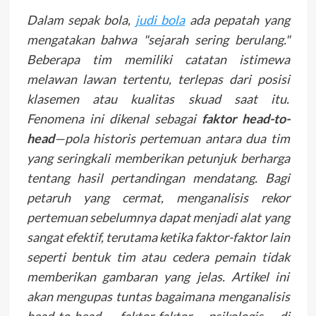
Dalam sepak bola,
judi bola
ada pepatah yang
mengatakan bahwa "sejarah sering berulang."
Beberapa tim memiliki catatan istimewa
melawan lawan tertentu, terlepas dari posisi
klasemen atau kualitas skuad saat itu.
Fenomena ini dikenal sebagai
faktor head-to-
head
—pola historis pertemuan antara dua tim
yang seringkali memberikan petunjuk berharga
tentang hasil pertandingan mendatang. Bagi
petaruh yang cermat, menganalisis rekor
pertemuan sebelumnya dapat menjadi alat yang
sangat efektif, terutama ketika faktor-faktor lain
seperti bentuk tim atau cedera pemain tidak
memberikan gambaran yang jelas. Artikel ini
akan mengupas tuntas bagaimana menganalisis