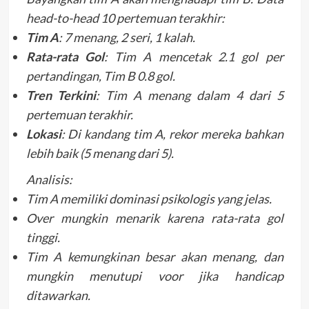
head-to-head 10 pertemuan terakhir:
Tim A
: 7 menang, 2 seri, 1 kalah.
Rata-rata Gol
: Tim A mencetak 2.1 gol per
pertandingan, Tim B 0.8 gol.
Tren Terkini
: Tim A menang dalam 4 dari 5
pertemuan terakhir.
Lokasi
: Di kandang tim A, rekor mereka bahkan
lebih baik (5 menang dari 5).
Analisis:
Tim A memiliki dominasi psikologis yang jelas.
Over mungkin menarik karena rata-rata gol
tinggi.
Tim A kemungkinan besar akan menang, dan
mungkin menutupi voor jika handicap
ditawarkan.