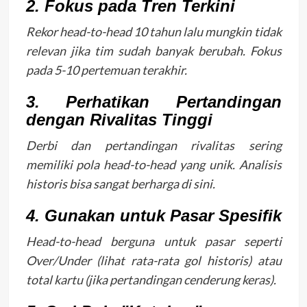
2. Fokus pada Tren Terkini
Rekor head-to-head 10 tahun lalu mungkin tidak
relevan jika tim sudah banyak berubah. Fokus
pada 5-10 pertemuan terakhir.
3. Perhatikan Pertandingan
dengan Rivalitas Tinggi
Derbi dan pertandingan rivalitas sering
memiliki pola head-to-head yang unik. Analisis
historis bisa sangat berharga di sini.
4. Gunakan untuk Pasar Spesifik
Head-to-head berguna untuk pasar seperti
Over/Under (lihat rata-rata gol historis) atau
total kartu (jika pertandingan cenderung keras).