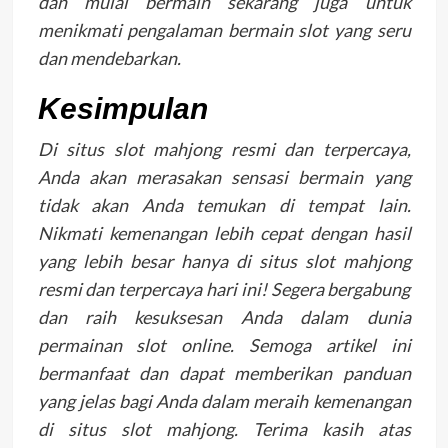
dan mulai bermain sekarang juga untuk
menikmati pengalaman bermain slot yang seru
dan mendebarkan.
Kesimpulan
Di situs slot mahjong resmi dan terpercaya,
Anda akan merasakan sensasi bermain yang
tidak akan Anda temukan di tempat lain.
Nikmati kemenangan lebih cepat dengan hasil
yang lebih besar hanya di situs slot mahjong
resmi dan terpercaya hari ini! Segera bergabung
dan raih kesuksesan Anda dalam dunia
permainan slot online. Semoga artikel ini
bermanfaat dan dapat memberikan panduan
yang jelas bagi Anda dalam meraih kemenangan
di situs slot mahjong. Terima kasih atas