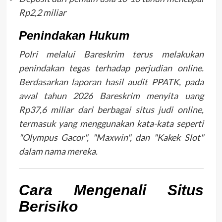
Rp2,2 miliar
Penindakan Hukum
Polri melalui Bareskrim terus melakukan
penindakan tegas terhadap perjudian online.
Berdasarkan laporan hasil audit PPATK, pada
awal tahun 2026 Bareskrim menyita uang
Rp37,6 miliar dari berbagai situs judi online,
termasuk yang menggunakan kata-kata seperti
"Olympus Gacor", "Maxwin", dan "Kakek Slot"
dalam nama mereka.
Cara Mengenali Situs
Berisiko