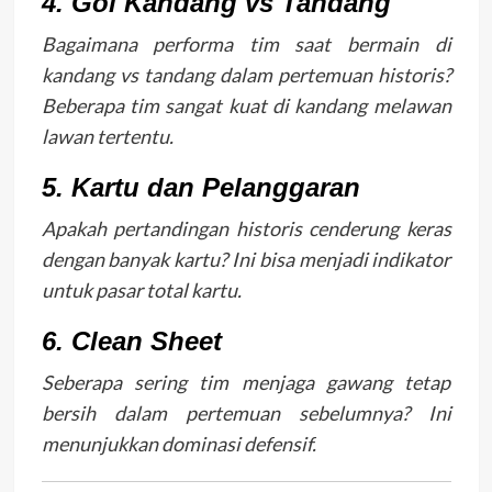
4. Gol Kandang vs Tandang
Bagaimana performa tim saat bermain di
kandang vs tandang dalam pertemuan historis?
Beberapa tim sangat kuat di kandang melawan
lawan tertentu.
5. Kartu dan Pelanggaran
Apakah pertandingan historis cenderung keras
dengan banyak kartu? Ini bisa menjadi indikator
untuk pasar total kartu.
6. Clean Sheet
Seberapa sering tim menjaga gawang tetap
bersih dalam pertemuan sebelumnya? Ini
menunjukkan dominasi defensif.