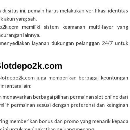
 di situs ini, pemain harus melakukan verifikasi identitas
k akun yang sah.
o2k.com memiliki sistem keamanan multi-layer yang
ecurangan lainnya.
a menyediakan layanan dukungan pelanggan 24/7 untuk
Slotdepo2k.com
 Slotdepo2k.com juga memberikan berbagai keuntungan
ni antara lain:
 menawarkan berbagai pilihan permainan slot online dari
ilih permainan sesuai dengan preferensi dan keinginan
sering memberikan bonus dan promo yang menarik kepada
 ini untuk meningkatkan peluang menang.