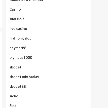
Casino
Judi Bola
live casino
mahjong slot
neymar88
olympus1000
sbobet
sbobet mix parlay
sbobet88
sicbo
Slot