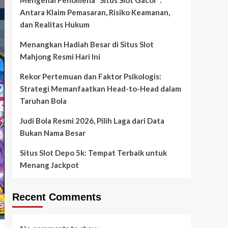
Mengenal Fenomena “Situs Slot Gacor”:
Antara Klaim Pemasaran, Risiko Keamanan,
dan Realitas Hukum
Menangkan Hadiah Besar di Situs Slot
Mahjong Resmi Hari Ini
Rekor Pertemuan dan Faktor Psikologis:
Strategi Memanfaatkan Head-to-Head dalam
Taruhan Bola
Judi Bola Resmi 2026, Pilih Laga dari Data
Bukan Nama Besar
Situs Slot Depo 5k: Tempat Terbaik untuk
Menang Jackpot
Recent Comments