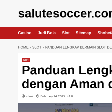
Skip
to
salutesoccer.c
content
Casino
Judi Bola
Slot
Sitemap
Sbobet
HOME
SLOT
PANDUAN LENGKAP BERMAIN SLOT D
Slot
Panduan Lengk
dengan Aman d
admin
February 14, 2025
0