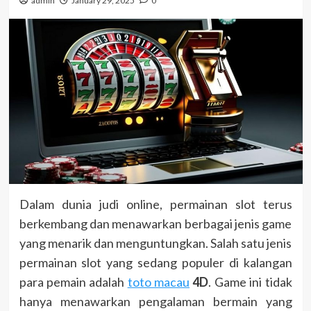
admin
January 29, 2025
0
Dalam dunia judi online, permainan slot terus
berkembang dan menawarkan berbagai jenis game
yang menarik dan menguntungkan. Salah satu jenis
permainan slot yang sedang populer di kalangan
para pemain adalah
toto macau
4D
. Game ini tidak
hanya menawarkan pengalaman bermain yang