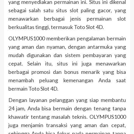
yang menyediakan permainan ini. Situs ini dikenal
sebagai salah satu situs slot paling gacor, yang
menawarkan berbagai jenis permainan slot
berkualitas tinggi, termasuk Toto Slot 4D.
OLYMPUS1000 memberikan pengalaman bermain
yang aman dan nyaman, dengan antarmuka yang
mudah digunakan dan sistem pembayaran yang
cepat. Selain itu, situs ini juga menawarkan
berbagai promosi dan bonus menarik yang bisa
menambah peluang kemenangan Anda saat
bermain Toto Slot 4D.
Dengan layanan pelanggan yang siap membantu
24 jam, Anda bisa bermain dengan tenang tanpa
khawatir tentang masalah teknis. OLYMPUS1000
juga menjamin transaksi yang aman dan cepat,
sehingga Anda bisa fokus pada permainan tanpa