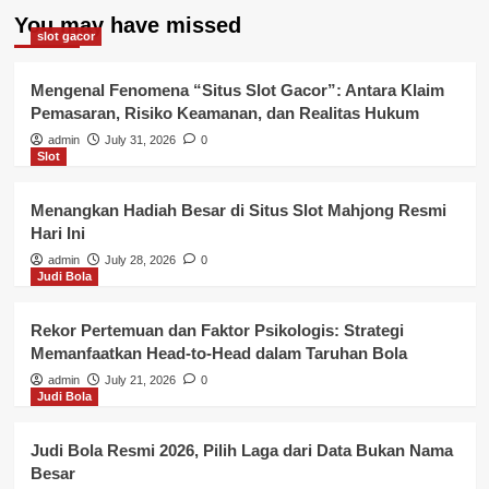
You may have missed
slot gacor
Mengenal Fenomena “Situs Slot Gacor”: Antara Klaim
Pemasaran, Risiko Keamanan, dan Realitas Hukum
admin
July 31, 2026
0
Slot
Menangkan Hadiah Besar di Situs Slot Mahjong Resmi
Hari Ini
admin
July 28, 2026
0
Judi Bola
Rekor Pertemuan dan Faktor Psikologis: Strategi
Memanfaatkan Head-to-Head dalam Taruhan Bola
admin
July 21, 2026
0
Judi Bola
Judi Bola Resmi 2026, Pilih Laga dari Data Bukan Nama
Besar