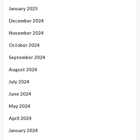
January 2025
December 2024
November 2024
October 2024
September 2024
August 2024
July 2024
June 2024
May 2024
April 2024
January 2024