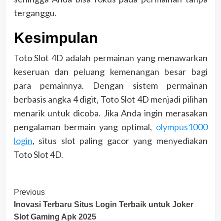
terganggu.
Kesimpulan
Toto Slot 4D adalah permainan yang menawarkan
keseruan dan peluang kemenangan besar bagi
para pemainnya. Dengan sistem permainan
berbasis angka 4 digit, Toto Slot 4D menjadi pilihan
menarik untuk dicoba. Jika Anda ingin merasakan
pengalaman bermain yang optimal,
olympus1000
login
, situs slot paling gacor yang menyediakan
Toto Slot 4D.
Post
Previous
Inovasi Terbaru Situs Login Terbaik untuk Joker
Navigation
Slot Gaming Apk 2025