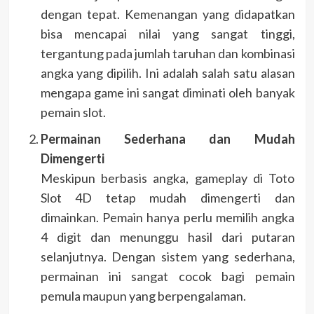
dengan tepat. Kemenangan yang didapatkan
bisa mencapai nilai yang sangat tinggi,
tergantung pada jumlah taruhan dan kombinasi
angka yang dipilih. Ini adalah salah satu alasan
mengapa game ini sangat diminati oleh banyak
pemain slot.
Permainan Sederhana dan Mudah
Dimengerti
Meskipun berbasis angka, gameplay di Toto
Slot 4D tetap mudah dimengerti dan
dimainkan. Pemain hanya perlu memilih angka
4 digit dan menunggu hasil dari putaran
selanjutnya. Dengan sistem yang sederhana,
permainan ini sangat cocok bagi pemain
pemula maupun yang berpengalaman.