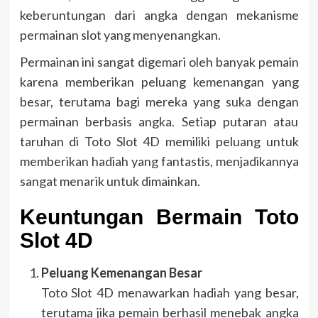
keberuntungan dari angka dengan mekanisme
permainan slot yang menyenangkan.
Permainan ini sangat digemari oleh banyak pemain
karena memberikan peluang kemenangan yang
besar, terutama bagi mereka yang suka dengan
permainan berbasis angka. Setiap putaran atau
taruhan di Toto Slot 4D memiliki peluang untuk
memberikan hadiah yang fantastis, menjadikannya
sangat menarik untuk dimainkan.
Keuntungan Bermain Toto
Slot 4D
Peluang Kemenangan Besar
Toto Slot 4D menawarkan hadiah yang besar,
terutama jika pemain berhasil menebak angka