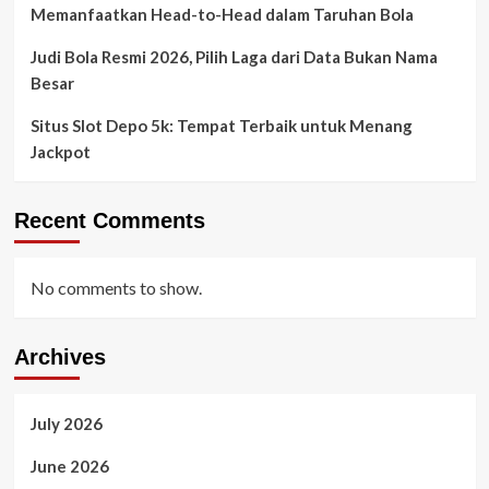
Memanfaatkan Head-to-Head dalam Taruhan Bola
Judi Bola Resmi 2026, Pilih Laga dari Data Bukan Nama
Besar
Situs Slot Depo 5k: Tempat Terbaik untuk Menang
Jackpot
Recent Comments
No comments to show.
Archives
July 2026
June 2026