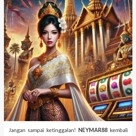
Jangan sampai ketinggalan!
NEYMAR88
kembali