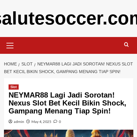
Skip
salutesoccer.co
to
content
Primary
Menu
HOME
SLOT
NEYMAR88 LAGI JADI SOROTAN! NEXUS SLOT
BET KECIL BIKIN SHOCK, GAMPANG MENANG TIAP SPIN!
Slot
NEYMAR88 Lagi Jadi Sorotan!
Nexus Slot Bet Kecil Bikin Shock,
Gampang Menang Tiap Spin!
admin
May 4, 2025
0