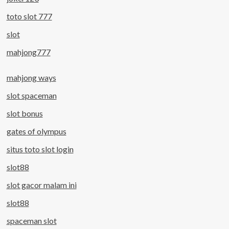
toto slot 777
slot
mahjong777
mahjong ways
slot spaceman
slot bonus
gates of olympus
situs toto slot login
slot88
slot gacor malam ini
slot88
spaceman slot