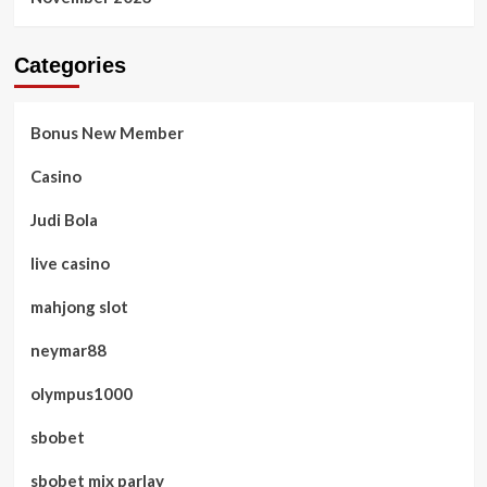
Categories
Bonus New Member
Casino
Judi Bola
live casino
mahjong slot
neymar88
olympus1000
sbobet
sbobet mix parlay