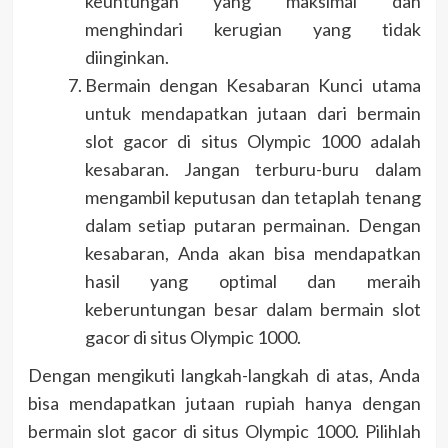
keuntungan yang maksimal dan
menghindari kerugian yang tidak
diinginkan.
Bermain dengan Kesabaran Kunci utama
untuk mendapatkan jutaan dari bermain
slot gacor di situs Olympic 1000 adalah
kesabaran. Jangan terburu-buru dalam
mengambil keputusan dan tetaplah tenang
dalam setiap putaran permainan. Dengan
kesabaran, Anda akan bisa mendapatkan
hasil yang optimal dan meraih
keberuntungan besar dalam bermain slot
gacor di situs Olympic 1000.
Dengan mengikuti langkah-langkah di atas, Anda
bisa mendapatkan jutaan rupiah hanya dengan
bermain slot gacor di situs Olympic 1000. Pilihlah