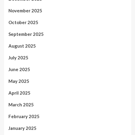
November 2025
October 2025
September 2025
August 2025
July 2025
June 2025
May 2025
April 2025
March 2025
February 2025
January 2025