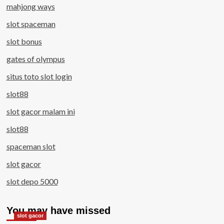
mahjong ways
slot spaceman
slot bonus
gates of olympus
situs toto slot login
slot88
slot gacor malam ini
slot88
spaceman slot
slot gacor
slot depo 5000
You may have missed
slot gacor