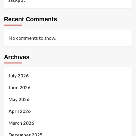
Recent Comments
No comments to show.
Archives
July 2026
June 2026
May 2026
April 2026
March 2026
December 2025