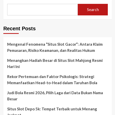
Search
Recent Posts
Mengenal Fenomena “Situs Slot Gacor”: Antara Klaim
Pemasaran, Risiko Keamanan, dan Realitas Hukum
Menangkan Hadiah Besar di Situs Slot Mahjong Resmi
Hari Ini
Rekor Pertemuan dan Faktor Psikologis: Strategi
Memanfaatkan Head-to-Head dalam Taruhan Bola
Judi Bola Resmi 2026, Pilih Laga dari Data Bukan Nama
Besar
Situs Slot Depo 5k: Tempat Terbaik untuk Menang
Jackpot