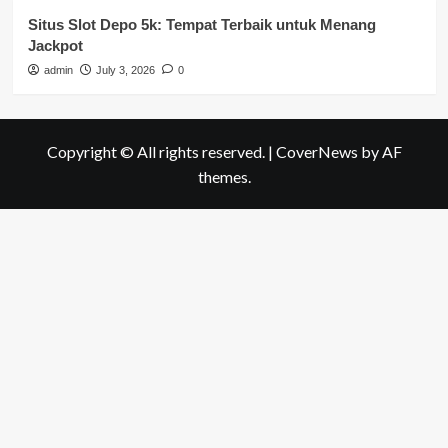
Situs Slot Depo 5k: Tempat Terbaik untuk Menang
Jackpot
admin
July 3, 2026
0
Copyright © All rights reserved.
|
CoverNews
by AF
themes.