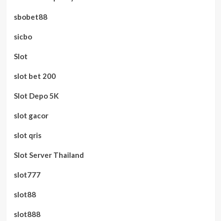
sbobet88
sicbo
Slot
slot bet 200
Slot Depo 5K
slot gacor
slot qris
Slot Server Thailand
slot777
slot88
slot888