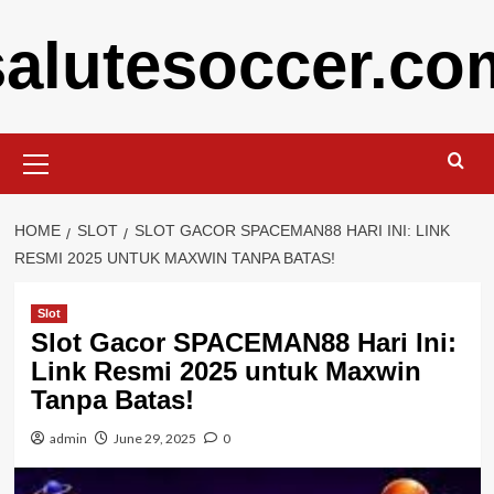
Skip
salutesoccer.co
to
content
Primary
Menu
HOME
SLOT
SLOT GACOR SPACEMAN88 HARI INI: LINK
RESMI 2025 UNTUK MAXWIN TANPA BATAS!
Slot
Slot Gacor SPACEMAN88 Hari Ini:
Link Resmi 2025 untuk Maxwin
Tanpa Batas!
admin
June 29, 2025
0