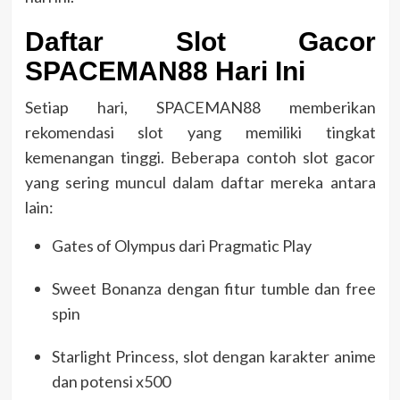
Daftar Slot Gacor
SPACEMAN88 Hari Ini
Setiap hari, SPACEMAN88 memberikan
rekomendasi slot yang memiliki tingkat
kemenangan tinggi. Beberapa contoh slot gacor
yang sering muncul dalam daftar mereka antara
lain:
Gates of Olympus dari Pragmatic Play
Sweet Bonanza dengan fitur tumble dan free
spin
Starlight Princess, slot dengan karakter anime
dan potensi x500