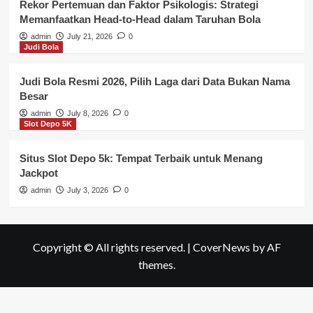
Rekor Pertemuan dan Faktor Psikologis: Strategi
Memanfaatkan Head-to-Head dalam Taruhan Bola
admin
July 21, 2026
0
Judi Bola
Judi Bola Resmi 2026, Pilih Laga dari Data Bukan Nama
Besar
admin
July 8, 2026
0
Slot Depo 5K
Situs Slot Depo 5k: Tempat Terbaik untuk Menang
Jackpot
admin
July 3, 2026
0
Copyright © All rights reserved.
|
CoverNews
by AF
themes.