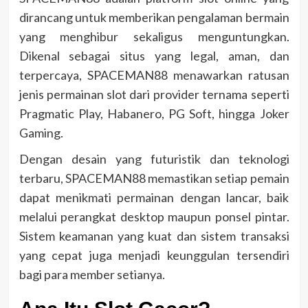
dirancang untuk memberikan pengalaman bermain
yang menghibur sekaligus menguntungkan.
Dikenal sebagai situs yang legal, aman, dan
terpercaya, SPACEMAN88 menawarkan ratusan
jenis permainan slot dari provider ternama seperti
Pragmatic Play, Habanero, PG Soft, hingga Joker
Gaming.
Dengan desain yang futuristik dan teknologi
terbaru, SPACEMAN88 memastikan setiap pemain
dapat menikmati permainan dengan lancar, baik
melalui perangkat desktop maupun ponsel pintar.
Sistem keamanan yang kuat dan sistem transaksi
yang cepat juga menjadi keunggulan tersendiri
bagi para member setianya.