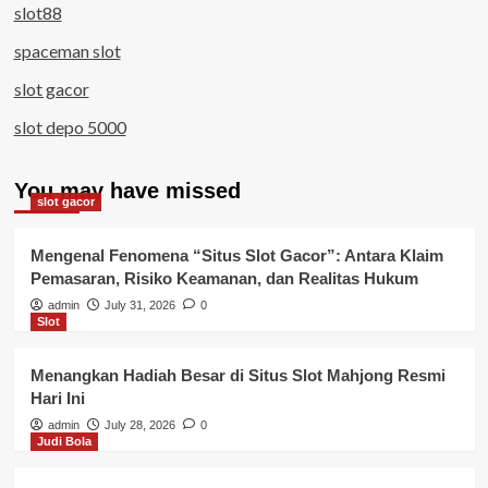
slot88
spaceman slot
slot gacor
slot depo 5000
You may have missed
slot gacor
Mengenal Fenomena “Situs Slot Gacor”: Antara Klaim
Pemasaran, Risiko Keamanan, dan Realitas Hukum
admin
July 31, 2026
0
Slot
Menangkan Hadiah Besar di Situs Slot Mahjong Resmi
Hari Ini
admin
July 28, 2026
0
Judi Bola