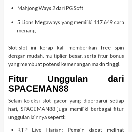
Mahjong Ways 2 dari PG Soft
5 Lions Megaways yang memiliki 117.649 cara
menang
Slot-slot ini kerap kali memberikan free spin
dengan mudah, multiplier besar, serta fitur bonus
yang membuat potensi kemenangan makin tinggi.
Fitur Unggulan dari
SPACEMAN88
Selain koleksi slot gacor yang diperbarui setiap
hari, SPACEMAN88 juga memiliki berbagai fitur
unggulan lainnya seperti:
RTP Live Harian: Pemain dapat melihat