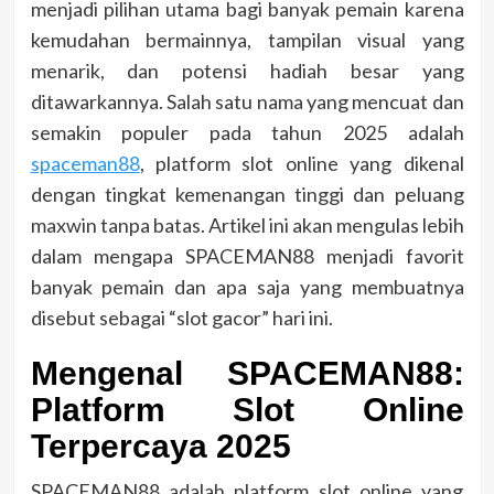
menjadi pilihan utama bagi banyak pemain karena
kemudahan bermainnya, tampilan visual yang
menarik, dan potensi hadiah besar yang
ditawarkannya. Salah satu nama yang mencuat dan
semakin populer pada tahun 2025 adalah
spaceman88
, platform slot online yang dikenal
dengan tingkat kemenangan tinggi dan peluang
maxwin tanpa batas. Artikel ini akan mengulas lebih
dalam mengapa SPACEMAN88 menjadi favorit
banyak pemain dan apa saja yang membuatnya
disebut sebagai “slot gacor” hari ini.
Mengenal SPACEMAN88:
Platform Slot Online
Terpercaya 2025
SPACEMAN88 adalah platform slot online yang