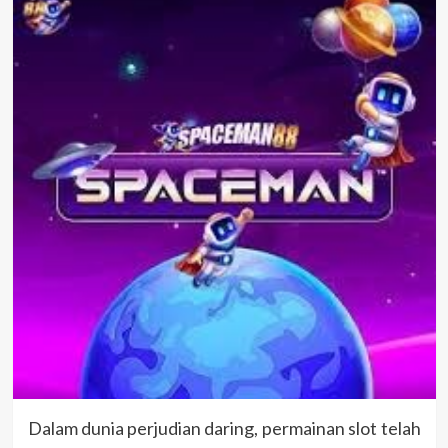
Dalam dunia perjudian daring, permainan slot telah