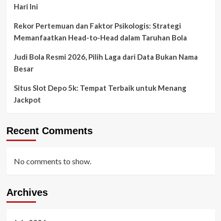
Hari Ini
Rekor Pertemuan dan Faktor Psikologis: Strategi
Memanfaatkan Head-to-Head dalam Taruhan Bola
Judi Bola Resmi 2026, Pilih Laga dari Data Bukan Nama
Besar
Situs Slot Depo 5k: Tempat Terbaik untuk Menang
Jackpot
Recent Comments
No comments to show.
Archives