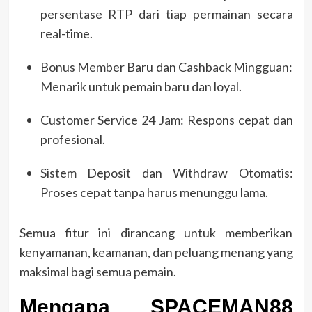
persentase RTP dari tiap permainan secara
real-time.
Bonus Member Baru dan Cashback Mingguan:
Menarik untuk pemain baru dan loyal.
Customer Service 24 Jam: Respons cepat dan
profesional.
Sistem Deposit dan Withdraw Otomatis:
Proses cepat tanpa harus menunggu lama.
Semua fitur ini dirancang untuk memberikan
kenyamanan, keamanan, dan peluang menang yang
maksimal bagi semua pemain.
Mengapa SPACEMAN88