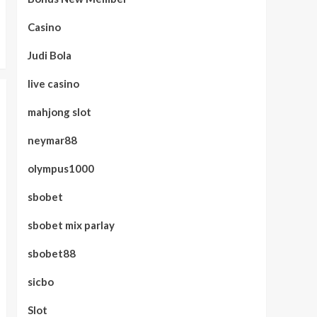
Casino
Judi Bola
live casino
mahjong slot
neymar88
olympus1000
sbobet
sbobet mix parlay
sbobet88
sicbo
Slot