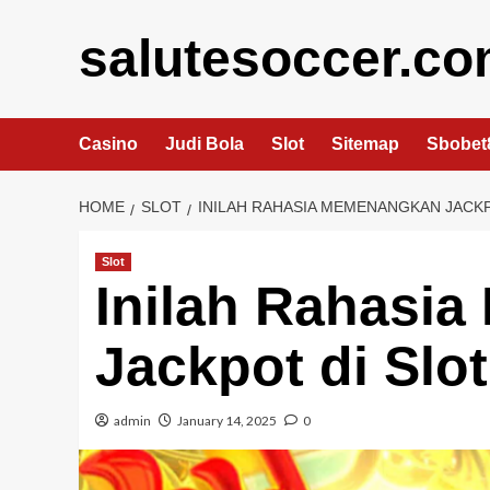
Skip
to
salutesoccer.c
content
Casino
Judi Bola
Slot
Sitemap
Sbobet
HOME
SLOT
INILAH RAHASIA MEMENANGKAN JACKP
Slot
Inilah Rahasi
Jackpot di Slot
admin
January 14, 2025
0