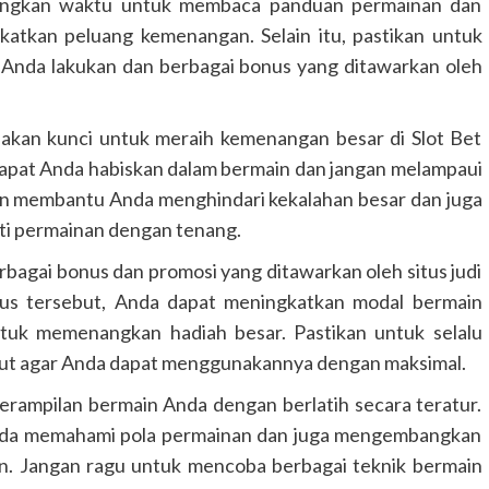
uangkan waktu untuk membaca panduan permainan dan
atkan peluang kemenangan. Selain itu, pastikan untuk
 Anda lakukan dan berbagai bonus yang ditawarkan oleh
pakan kunci untuk meraih kemenangan besar di Slot Bet
apat Anda habiskan dalam bermain dan jangan melampaui
kan membantu Anda menghindari kekalahan besar dan juga
i permainan dengan tenang.
rbagai bonus dan promosi yang ditawarkan oleh situs judi
us tersebut, Anda dapat meningkatkan modal bermain
uk memenangkan hadiah besar. Pastikan untuk selalu
but agar Anda dapat menggunakannya dengan maksimal.
erampilan bermain Anda dengan berlatih secara teratur.
nda memahami pola permainan dan juga mengembangkan
n. Jangan ragu untuk mencoba berbagai teknik bermain