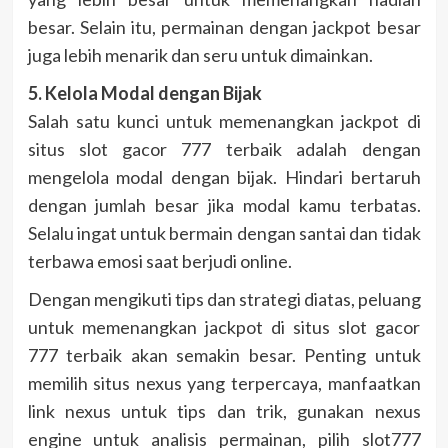
besar. Selain itu, permainan dengan jackpot besar
juga lebih menarik dan seru untuk dimainkan.
5. Kelola Modal dengan Bijak
Salah satu kunci untuk memenangkan jackpot di
situs slot gacor 777 terbaik adalah dengan
mengelola modal dengan bijak. Hindari bertaruh
dengan jumlah besar jika modal kamu terbatas.
Selalu ingat untuk bermain dengan santai dan tidak
terbawa emosi saat berjudi online.
Dengan mengikuti tips dan strategi diatas, peluang
untuk memenangkan jackpot di situs slot gacor
777 terbaik akan semakin besar. Penting untuk
memilih situs nexus yang terpercaya, manfaatkan
link nexus untuk tips dan trik, gunakan nexus
engine untuk analisis permainan, pilih slot777