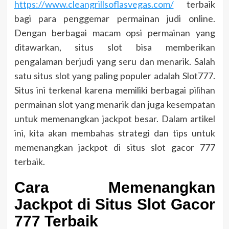
https://www.cleangrillsoflasvegas.com/
terbaik
bagi para penggemar permainan judi online.
Dengan berbagai macam opsi permainan yang
ditawarkan, situs slot bisa memberikan
pengalaman berjudi yang seru dan menarik. Salah
satu situs slot yang paling populer adalah Slot777.
Situs ini terkenal karena memiliki berbagai pilihan
permainan slot yang menarik dan juga kesempatan
untuk memenangkan jackpot besar. Dalam artikel
ini, kita akan membahas strategi dan tips untuk
memenangkan jackpot di situs slot gacor 777
terbaik.
Cara Memenangkan
Jackpot di Situs Slot Gacor
777 Terbaik