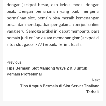
dengan jackpot besar, dan kelola modal dengan
bijak. Dengan pemahaman yang baik mengenai
permainan slot, pemain bisa meraih kemenangan
besar dan mendapatkan pengalaman berjudi online
yang seru. Semoga artikel ini dapat membantu para
pemain judi online dalam memenangkan jackpot di
situs slot gacor 777 terbaik. Terima kasih.
Post
Previous
Tips Bermain Slot Mahjong Ways 2 & 3 untuk
Navigation
Pemain Profesional
Next
Tips Ampuh Bermain di Slot Server Thailand
Terbaik