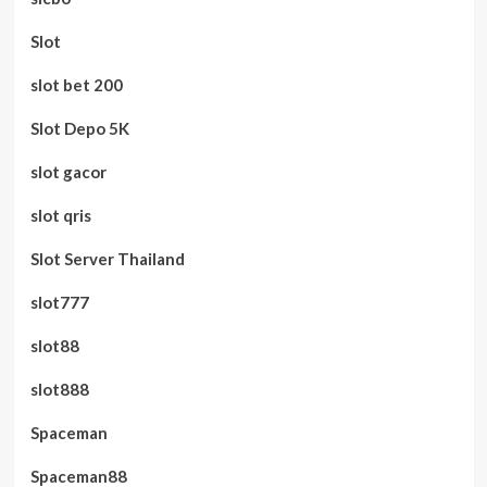
Slot
slot bet 200
Slot Depo 5K
slot gacor
slot qris
Slot Server Thailand
slot777
slot88
slot888
Spaceman
Spaceman88