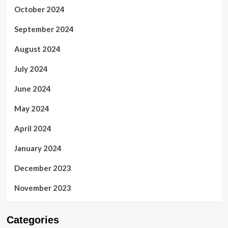
October 2024
September 2024
August 2024
July 2024
June 2024
May 2024
April 2024
January 2024
December 2023
November 2023
Categories