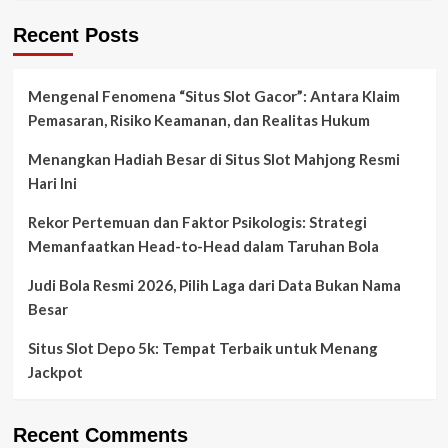
Recent Posts
Mengenal Fenomena “Situs Slot Gacor”: Antara Klaim
Pemasaran, Risiko Keamanan, dan Realitas Hukum
Menangkan Hadiah Besar di Situs Slot Mahjong Resmi
Hari Ini
Rekor Pertemuan dan Faktor Psikologis: Strategi
Memanfaatkan Head-to-Head dalam Taruhan Bola
Judi Bola Resmi 2026, Pilih Laga dari Data Bukan Nama
Besar
Situs Slot Depo 5k: Tempat Terbaik untuk Menang
Jackpot
Recent Comments