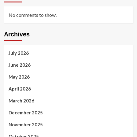
No comments to show.
Archives
July 2026
June 2026
May 2026
April 2026
March 2026
December 2025
November 2025
October 2025