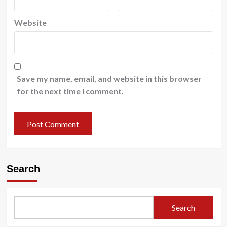
Website
Save my name, email, and website in this browser
for the next time I comment.
Search
Search