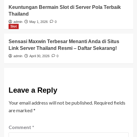
Keuntungan Bermain Slot di Server Pola Terbaik
Thailand
admin
May 1, 2026
0
Slot
Sensasi Maxwin Terbesar Menanti Anda di Situs
Link Server Thailand Resmi – Daftar Sekarang!
admin
April 30, 2026
0
Leave a Reply
Your email address will not be published.
Required fields
are marked
*
Comment
*