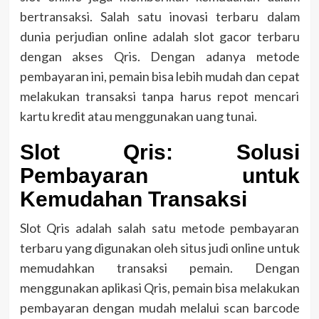
bertransaksi. Salah satu inovasi terbaru dalam
dunia perjudian online adalah slot gacor terbaru
dengan akses Qris. Dengan adanya metode
pembayaran ini, pemain bisa lebih mudah dan cepat
melakukan transaksi tanpa harus repot mencari
kartu kredit atau menggunakan uang tunai.
Slot Qris: Solusi
Pembayaran untuk
Kemudahan Transaksi
Slot Qris adalah salah satu metode pembayaran
terbaru yang digunakan oleh situs judi online untuk
memudahkan transaksi pemain. Dengan
menggunakan aplikasi Qris, pemain bisa melakukan
pembayaran dengan mudah melalui scan barcode