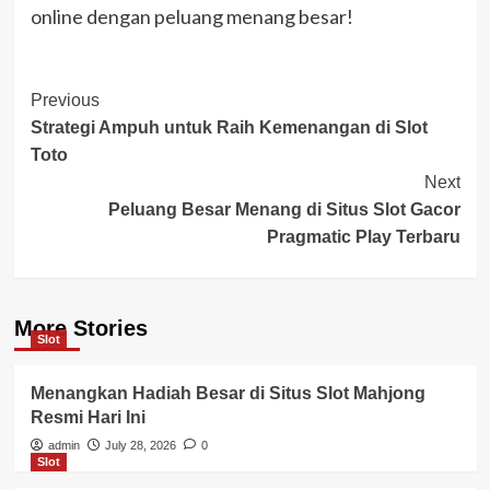
online dengan peluang menang besar!
Post
Previous
Strategi Ampuh untuk Raih Kemenangan di Slot
Navigation
Toto
Next
Peluang Besar Menang di Situs Slot Gacor
Pragmatic Play Terbaru
More Stories
Slot
Menangkan Hadiah Besar di Situs Slot Mahjong
Resmi Hari Ini
admin
July 28, 2026
0
Slot