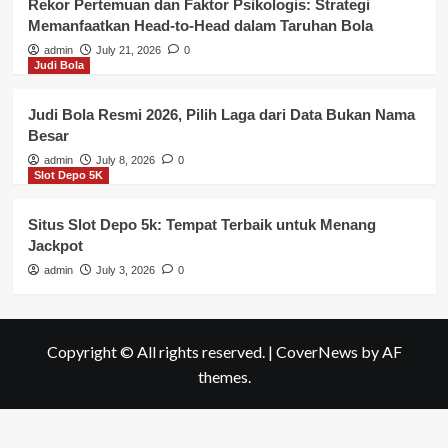
Rekor Pertemuan dan Faktor Psikologis: Strategi
Memanfaatkan Head-to-Head dalam Taruhan Bola
admin
July 21, 2026
0
Judi Bola
Judi Bola Resmi 2026, Pilih Laga dari Data Bukan Nama
Besar
admin
July 8, 2026
0
Slot Depo 5K
Situs Slot Depo 5k: Tempat Terbaik untuk Menang
Jackpot
admin
July 3, 2026
0
Copyright © All rights reserved.
|
CoverNews
by AF
themes.