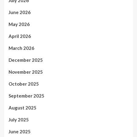
July 2026
June 2026
May 2026
April 2026
March 2026
December 2025
November 2025
October 2025
September 2025
August 2025
July 2025
June 2025