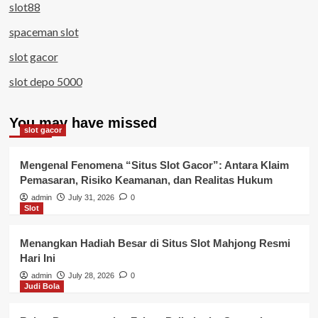
slot88
spaceman slot
slot gacor
slot depo 5000
You may have missed
slot gacor
Mengenal Fenomena “Situs Slot Gacor”: Antara Klaim
Pemasaran, Risiko Keamanan, dan Realitas Hukum
admin
July 31, 2026
0
Slot
Menangkan Hadiah Besar di Situs Slot Mahjong Resmi
Hari Ini
admin
July 28, 2026
0
Judi Bola