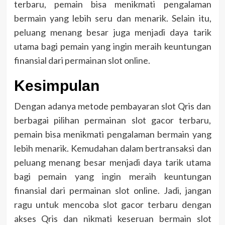
terbaru, pemain bisa menikmati pengalaman
bermain yang lebih seru dan menarik. Selain itu,
peluang menang besar juga menjadi daya tarik
utama bagi pemain yang ingin meraih keuntungan
finansial dari permainan slot online.
Kesimpulan
Dengan adanya metode pembayaran slot Qris dan
berbagai pilihan permainan slot gacor terbaru,
pemain bisa menikmati pengalaman bermain yang
lebih menarik. Kemudahan dalam bertransaksi dan
peluang menang besar menjadi daya tarik utama
bagi pemain yang ingin meraih keuntungan
finansial dari permainan slot online. Jadi, jangan
ragu untuk mencoba slot gacor terbaru dengan
akses Qris dan nikmati keseruan bermain slot