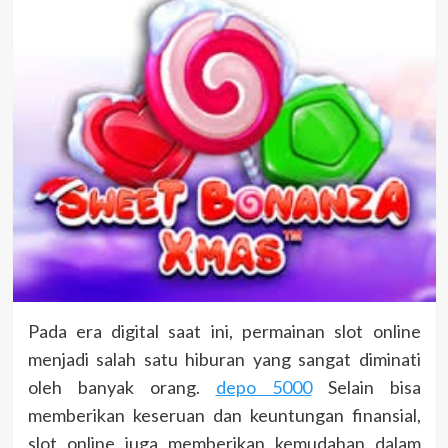
Pada era digital saat ini, permainan slot online
menjadi salah satu hiburan yang sangat diminati
oleh banyak orang.
depo 5000
Selain bisa
memberikan keseruan dan keuntungan finansial,
slot online juga memberikan kemudahan dalam