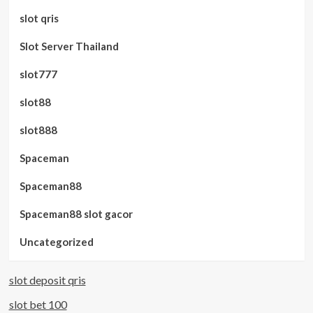
slot qris
Slot Server Thailand
slot777
slot88
slot888
Spaceman
Spaceman88
Spaceman88 slot gacor
Uncategorized
slot deposit qris
slot bet 100