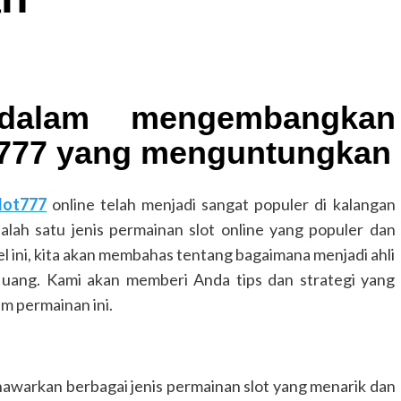
 dalam mengembangkan
ot777 yang menguntungkan
lot777
online telah menjadi sangat populer di kalangan
alah satu jenis permainan slot online yang populer dan
l ini, kita akan membahas tentang bagaimana menjadi ahli
 uang. Kami akan memberi Anda tips dan strategi yang
m permainan ini.
nawarkan berbagai jenis permainan slot yang menarik dan