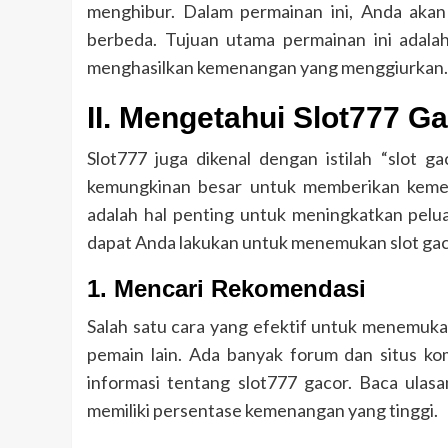
menghibur. Dalam permainan ini, Anda aka
berbeda. Tujuan utama permainan ini adal
menghasilkan kemenangan yang menggiurkan.
II. Mengetahui Slot777 G
Slot777 juga dikenal dengan istilah “slot ga
kemungkinan besar untuk memberikan keme
adalah hal penting untuk meningkatkan pe
dapat Anda lakukan untuk menemukan slot gac
1. Mencari Rekomendasi
Salah satu cara yang efektif untuk menemuk
pemain lain. Ada banyak forum dan situs k
informasi tentang slot777 gacor. Baca ulas
memiliki persentase kemenangan yang tinggi.