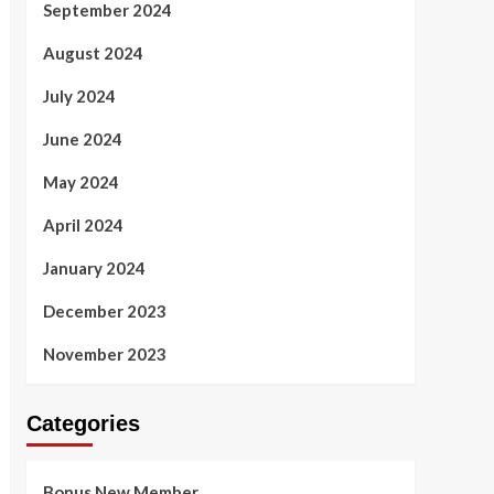
September 2024
August 2024
July 2024
June 2024
May 2024
April 2024
January 2024
December 2023
November 2023
Categories
Bonus New Member