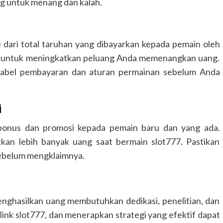
g untuk menang dan kalah.
 dari total taruhan yang dibayarkan kepada pemain oleh
ggi untuk meningkatkan peluang Anda memenangkan uang.
tabel pembayaran dan aturan permainan sebelum Anda
i
 bonus dan promosi kepada pemain baru dan yang ada.
an lebih banyak uang saat bermain slot777. Pastikan
ebelum mengklaimnya.
enghasilkan uang membutuhkan dedikasi, penelitian, dan
 link slot777, dan menerapkan strategi yang efektif dapat