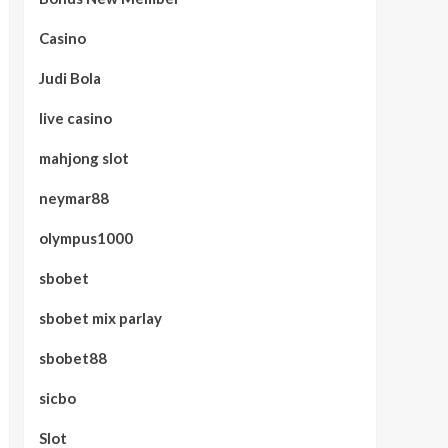
Casino
Judi Bola
live casino
mahjong slot
neymar88
olympus1000
sbobet
sbobet mix parlay
sbobet88
sicbo
Slot