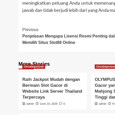
meningkatkan peluang Anda untuk memenang
jawab dan tidak berjudi lebih dari yang Anda
Post
Previous
Penjelasan Mengapa Lisensi Resmi Penting da
Navigation
Memilih Situs Slot88 Online
More Stories
Uncategorized
Uncategorize
Raih Jackpot Mudah dengan
OLYMPUS1
Bermain Slot Gacor di
Gacor ya
Website Link Server Thailand
Mahjong 
Terpercaya
Tinggi da
admin
June 19, 2026
0
admin
Fe