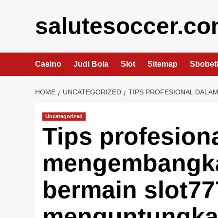
Skip
to
salutesoccer.c
content
Casino
Judi Bola
Slot
Sitemap
Sbobet
HOME
UNCATEGORIZED
TIPS PROFESIONAL DALA
Uncategorized
Tips profesion
mengembangkan
bermain slot77
menguntungk