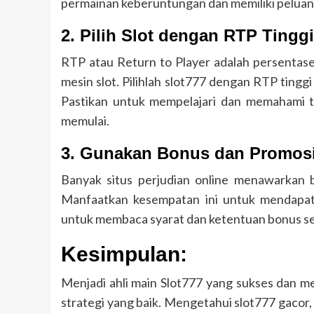
permainan keberuntungan dan memiliki peluan
2. Pilih Slot dengan RTP Tinggi
RTP atau Return to Player adalah persentase
mesin slot. Pilihlah slot777 dengan RTP tin
Pastikan untuk mempelajari dan memahami 
memulai.
3. Gunakan Bonus dan Promos
Banyak situs perjudian online menawarkan
Manfaatkan kesempatan ini untuk mendapatk
untuk membaca syarat dan ketentuan bonus s
Kesimpulan:
Menjadi ahli main Slot777 yang sukses dan m
strategi yang baik. Mengetahui slot777 gacor,