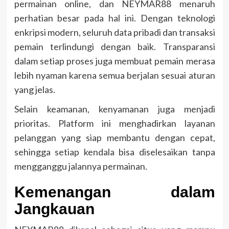
permainan online, dan NEYMAR88 menaruh
perhatian besar pada hal ini. Dengan teknologi
enkripsi modern, seluruh data pribadi dan transaksi
pemain terlindungi dengan baik. Transparansi
dalam setiap proses juga membuat pemain merasa
lebih nyaman karena semua berjalan sesuai aturan
yang jelas.
Selain keamanan, kenyamanan juga menjadi
prioritas. Platform ini menghadirkan layanan
pelanggan yang siap membantu dengan cepat,
sehingga setiap kendala bisa diselesaikan tanpa
mengganggu jalannya permainan.
Kemenangan dalam
Jangkauan