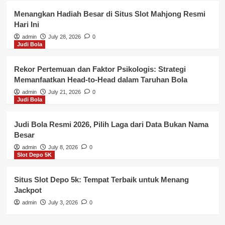
Menangkan Hadiah Besar di Situs Slot Mahjong Resmi
Hari Ini
admin
July 28, 2026
0
Judi Bola
Rekor Pertemuan dan Faktor Psikologis: Strategi
Memanfaatkan Head-to-Head dalam Taruhan Bola
admin
July 21, 2026
0
Judi Bola
Judi Bola Resmi 2026, Pilih Laga dari Data Bukan Nama
Besar
admin
July 8, 2026
0
Slot Depo 5K
Situs Slot Depo 5k: Tempat Terbaik untuk Menang
Jackpot
admin
July 3, 2026
0