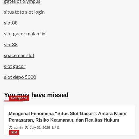
gates of olympus
situs toto slot login
slot88
slot gacor malam ini
slot88
spaceman slot
slot gacor
slot depo 5000
You may have missed
slot gacor
Mengenal Fenomena “Situs Slot Gacor”: Antara Klaim
Pemasaran, Risiko Keamanan, dan Realitas Hukum
admin
July 31, 2026
0
Slot