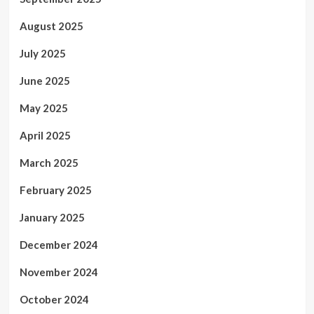
August 2025
July 2025
June 2025
May 2025
April 2025
March 2025
February 2025
January 2025
December 2024
November 2024
October 2024