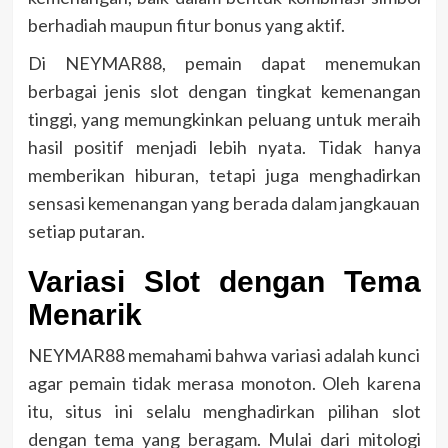
berhadiah maupun fitur bonus yang aktif.
Di NEYMAR88, pemain dapat menemukan
berbagai jenis slot dengan tingkat kemenangan
tinggi, yang memungkinkan peluang untuk meraih
hasil positif menjadi lebih nyata. Tidak hanya
memberikan hiburan, tetapi juga menghadirkan
sensasi kemenangan yang berada dalam jangkauan
setiap putaran.
Variasi Slot dengan Tema
Menarik
NEYMAR88 memahami bahwa variasi adalah kunci
agar pemain tidak merasa monoton. Oleh karena
itu, situs ini selalu menghadirkan pilihan slot
dengan tema yang beragam. Mulai dari mitologi