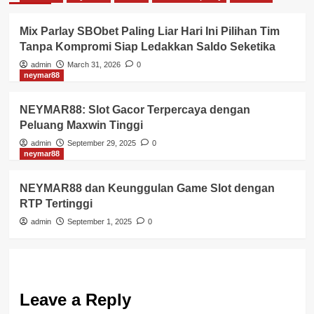
Mix Parlay SBObet Paling Liar Hari Ini Pilihan Tim
Tanpa Kompromi Siap Ledakkan Saldo Seketika
admin
March 31, 2026
0
neymar88
NEYMAR88: Slot Gacor Terpercaya dengan
Peluang Maxwin Tinggi
admin
September 29, 2025
0
neymar88
NEYMAR88 dan Keunggulan Game Slot dengan
RTP Tertinggi
admin
September 1, 2025
0
Leave a Reply