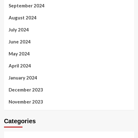
September 2024
August 2024
July 2024
June 2024
May 2024
April 2024
January 2024
December 2023
November 2023
Categories