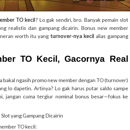
ember TO kecil
? Lo gak sendiri, bro. Banyak pemain slot
yang realistis dan gampang dicairin. Bonus new member
beneran worth itu yang
turnover-nya kecil
alias gampang
er TO Kecil, Gacornya Real
aya bakal ngasih promo new member dengan TO (turnover)
ng lo dapetin. Artinya? Lo gak harus putar saldo sampe
api, jangan cuma tergiur nominal bonus besar—fokus ke
 Slot yang Gampang Dicairin
 member TO kecil: