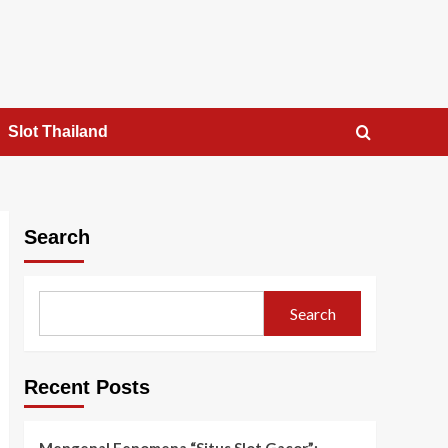
Slot Thailand
Search
Search
Recent Posts