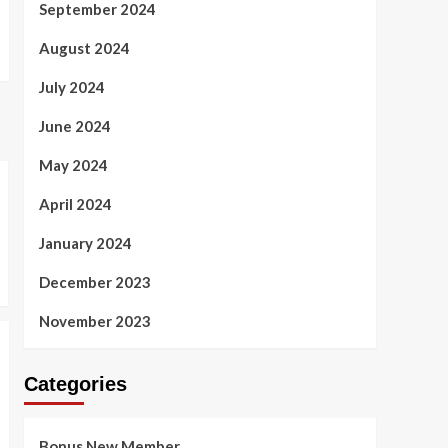
September 2024
August 2024
July 2024
June 2024
May 2024
April 2024
January 2024
December 2023
November 2023
Categories
Bonus New Member