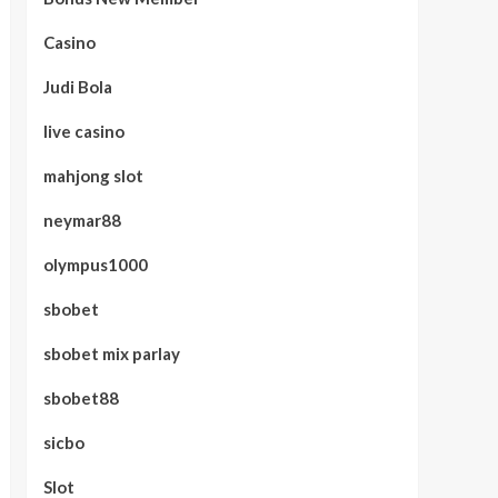
Casino
Judi Bola
live casino
mahjong slot
neymar88
olympus1000
sbobet
sbobet mix parlay
sbobet88
sicbo
Slot