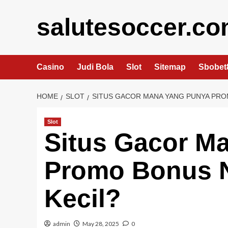
Skip
to
salutesoccer.c
content
Casino
Judi Bola
Slot
Sitemap
Sbobet
HOME
SLOT
SITUS GACOR MANA YANG PUNYA PR
Slot
Situs Gacor M
Promo Bonus 
Kecil?
admin
May 28, 2025
0