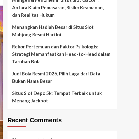
Mengenal Fenomena “Situs Slot Gacor”:
Antara Klaim Pemasaran, Risiko Keamanan,
dan Realitas Hukum
Menangkan Hadiah Besar di Situs Slot
Mahjong Resmi Hari Ini
Rekor Pertemuan dan Faktor Psikologis:
Strategi Memanfaatkan Head-to-Head dalam
Taruhan Bola
Judi Bola Resmi 2026, Pilih Laga dari Data
Bukan Nama Besar
Situs Slot Depo 5k: Tempat Terbaik untuk
Menang Jackpot
Recent Comments