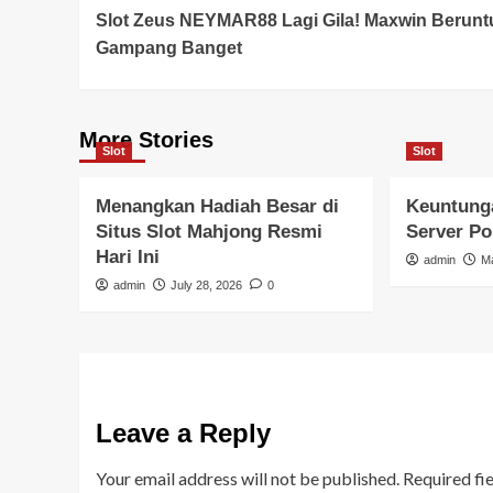
Slot Zeus NEYMAR88 Lagi Gila! Maxwin Berunt
Navigation
Gampang Banget
More Stories
Slot
Slot
Menangkan Hadiah Besar di
Keuntunga
Situs Slot Mahjong Resmi
Server Po
Hari Ini
admin
M
admin
July 28, 2026
0
Leave a Reply
Your email address will not be published.
Required fi