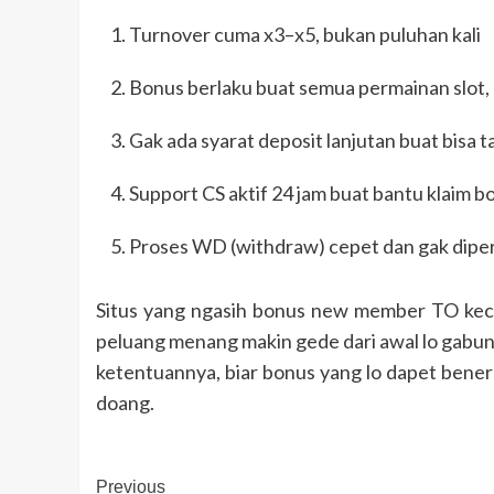
Turnover cuma x3–x5, bukan puluhan kali
Bonus berlaku buat semua permainan slot, 
Gak ada syarat deposit lanjutan buat bisa t
Support CS aktif 24 jam buat bantu klaim b
Proses WD (withdraw) cepet dan gak diper
Situs yang ngasih bonus new member TO kecil
peluang menang makin gede dari awal lo gabung
ketentuannya, biar bonus yang lo dapet bener
doang.
Post
Previous