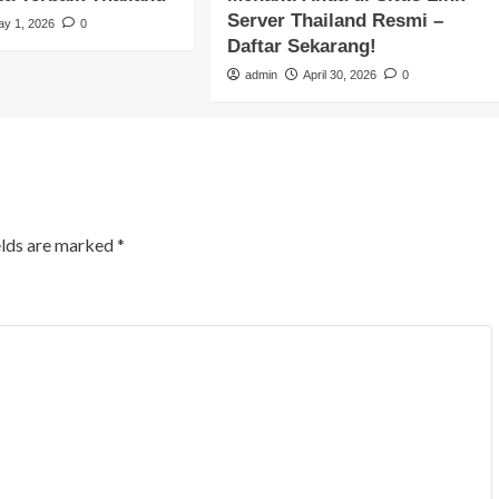
Server Thailand Resmi –
ay 1, 2026
0
Daftar Sekarang!
admin
April 30, 2026
0
elds are marked
*