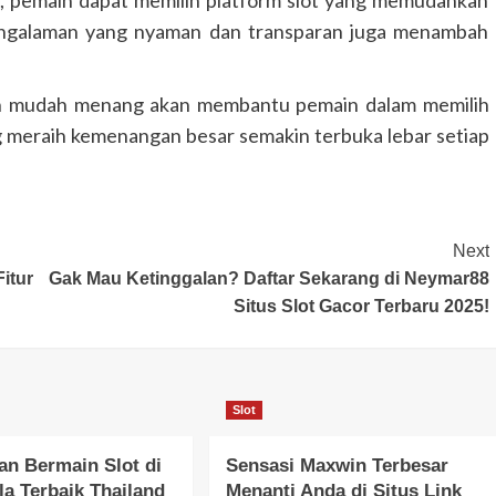
 pemain dapat memilih platform slot yang memudahkan
engalaman yang nyaman dan transparan juga menambah
n mudah menang akan membantu pemain dalam memilih
g meraih kemenangan besar semakin terbuka lebar setiap
Next
itur
Gak Mau Ketinggalan? Daftar Sekarang di Neymar88
Situs Slot Gacor Terbaru 2025!
Slot
n Bermain Slot di
Sensasi Maxwin Terbesar
la Terbaik Thailand
Menanti Anda di Situs Link