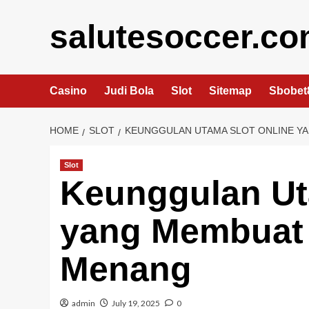
Skip
to
salutesoccer.c
content
Casino
Judi Bola
Slot
Sitemap
Sbobet
HOME
SLOT
KEUNGGULAN UTAMA SLOT ONLINE Y
Slot
Keunggulan Ut
yang Membuat
Menang
admin
July 19, 2025
0