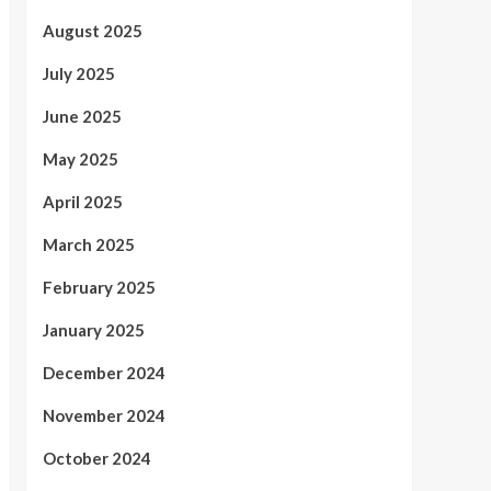
August 2025
July 2025
June 2025
May 2025
April 2025
March 2025
February 2025
January 2025
December 2024
November 2024
October 2024