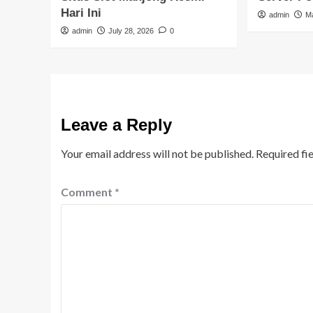
Hari Ini
admin
M
admin
July 28, 2026
0
Leave a Reply
Your email address will not be published.
Required fi
Comment
*