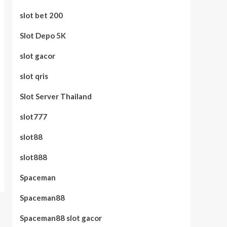
slot bet 200
Slot Depo 5K
slot gacor
slot qris
Slot Server Thailand
slot777
slot88
slot888
Spaceman
Spaceman88
Spaceman88 slot gacor