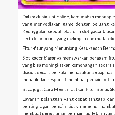
Dalam dunia slot online, kemudahan menang me
yang menyediakan game dengan peluang 
Keunggulan sebuah platform slot gacor biasan
serta fitur bonus yang melimpah dan mudah di
Fitur-fitur yang Menunjang Kesuksesan Berma
Slot gacor biasanya menawarkan beragam fitur 
yang bisa meningkatkan kemenangan secara si
diaudit secara berkala memastikan setiap hasil
menarik dan responsif membuat pemain betah 
Baca juga: Cara Memanfaatkan Fitur Bonus S
Layanan pelanggan yang cepat tanggap dan
penting agar pemain tidak menemui hambat
membuat pengalaman bermain jadi lebih nya