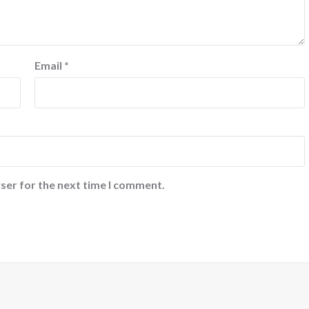
Email
*
ser for the next time I comment.