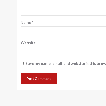
Name
*
Website
Save my name, email, and website in this brow