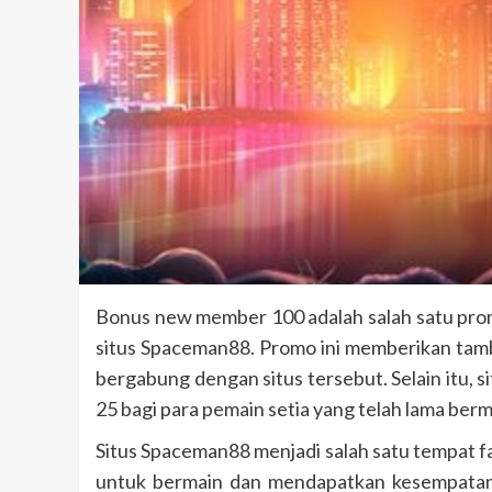
Bonus new member 100 adalah salah satu promo
situs Spaceman88. Promo ini memberikan tam
bergabung dengan situs tersebut. Selain itu
25 bagi para pemain setia yang telah lama berma
Situs Spaceman88 menjadi salah satu tempat fa
untuk bermain dan mendapatkan kesempata