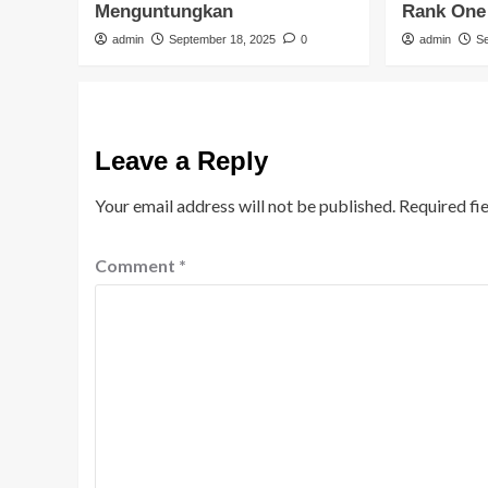
Menguntungkan
Rank One
admin
September 18, 2025
0
admin
S
Leave a Reply
Your email address will not be published.
Required fi
Comment
*