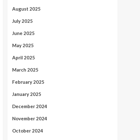
August 2025
July 2025
June 2025
May 2025
April 2025
March 2025
February 2025
January 2025
December 2024
November 2024
October 2024