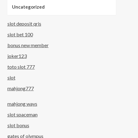
Uncategorized
slot deposit qris
slot bet 100
bonus new member
joker123
toto slot 777
slot
mahjong777
mahjong ways
slot spaceman
slot bonus
gates of olympus