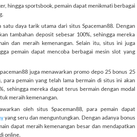
oker, hingga sportsbook, pemain dapat menikmati berbagai
g.
satu daya tarik utama dari situs Spaceman88. Dengan
tkan tambahan deposit sebesar 100%, sehingga mereka
ain dan meraih kemenangan. Selain itu, situs ini juga
ngga pemain dapat mencoba berbagai mesin slot yang
 Spaceman88 juga menawarkan promo depo 25 bonus 25
 para pemain yang telah lama bermain di situs ini akan
%, sehingga mereka dapat terus bermain dengan modal
ntuk meraih kemenangan.
awarkan oleh situs Spaceman88, para pemain dapat
ay
yang seru dan menguntungkan. Dengan adanya bonus
ain dapat meraih kemenangan besar dan mendapatkan
i online.