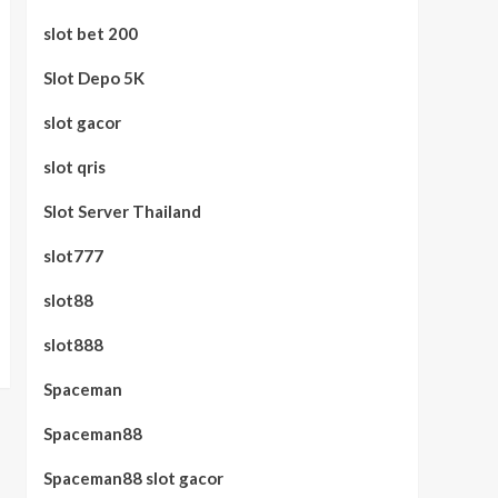
slot bet 200
Slot Depo 5K
slot gacor
slot qris
Slot Server Thailand
slot777
slot88
slot888
Spaceman
Spaceman88
Spaceman88 slot gacor