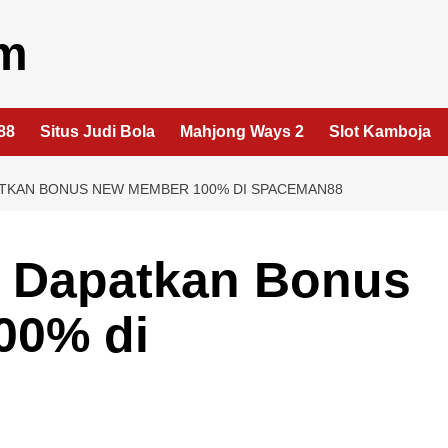
om
88
Situs Judi Bola
Mahjong Ways 2
Slot Kamboja
ATKAN BONUS NEW MEMBER 100% DI SPACEMAN88
 Dapatkan Bonus
00% di