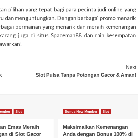
 pilihan yang tepat bagi para pecinta judi online yang
eru dan menguntungkan. Dengan berbagai promo menarik
erbagai permainan yang menarik dan meraih kemenangan
ekarang juga di situs Spaceman88 dan raih kesempatan
tawarkan!
Next
k
Slot Pulsa Tanpa Potongan Gacor & Aman!
Member
Slot
Bonus New Member
Slot
an Emas Meraih
Maksimalkan Kemenangan
an di Slot Gacor
Anda dengan Bonus 100% di