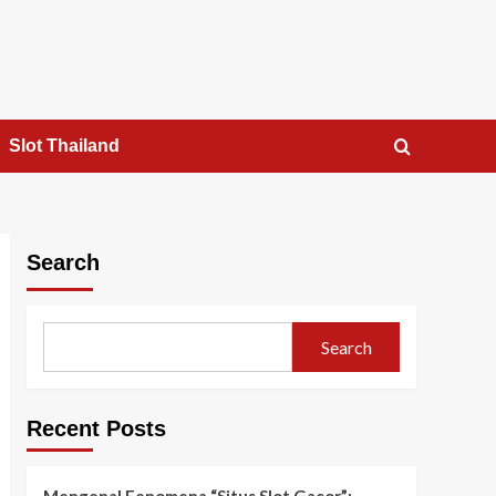
Slot Thailand
Search
Search
Recent Posts