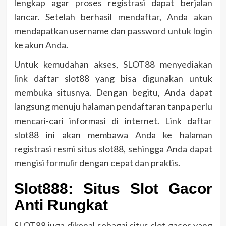
lengkap agar proses registrasi dapat berjalan
lancar. Setelah berhasil mendaftar, Anda akan
mendapatkan username dan password untuk login
ke akun Anda.
Untuk kemudahan akses, SLOT88 menyediakan
link daftar slot88 yang bisa digunakan untuk
membuka situsnya. Dengan begitu, Anda dapat
langsung menuju halaman pendaftaran tanpa perlu
mencari-cari informasi di internet. Link daftar
slot88 ini akan membawa Anda ke halaman
registrasi resmi situs slot88, sehingga Anda dapat
mengisi formulir dengan cepat dan praktis.
Slot888: Situs Slot Gacor
Anti Rungkat
SLOT88 juga dikenal sebagai situs slot gacor yang