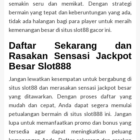
semakin seru dan memikat. Dengan strategi
bermain yang tepat dan keberuntungan yang ada,
tidak ada halangan bagi para player untuk meraih
kemenangan besar di situs slot88 gacor ini.
Daftar Sekarang dan
Rasakan Sensasi Jackpot
Besar Slot888
Jangan lewatkan kesempatan untuk bergabung di
situs slot88 dan merasakan sensasi jackpot besar
yang ditawarkan. Dengan proses daftar yang
mudah dan cepat, Anda dapat segera memulai
petualangan bermain di situs slot888 ini. Jangan
lupa untuk memanfaatkan promo dan bonus yang
tersedia agar dapat meningkatkan peluang