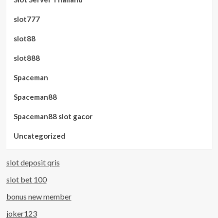
slot777
slot88
slot888
Spaceman
Spaceman88
Spaceman88 slot gacor
Uncategorized
slot deposit qris
slot bet 100
bonus new member
joker123