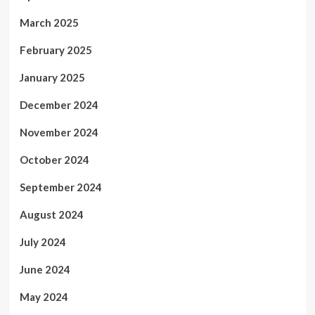
March 2025
February 2025
January 2025
December 2024
November 2024
October 2024
September 2024
August 2024
July 2024
June 2024
May 2024