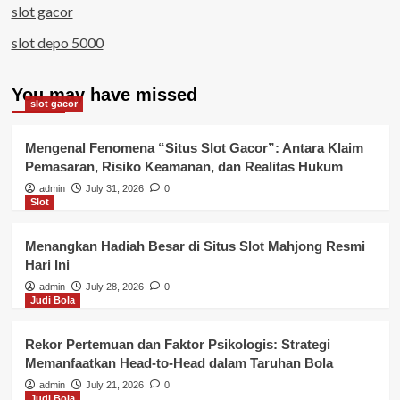
slot gacor
slot depo 5000
You may have missed
slot gacor
Mengenal Fenomena “Situs Slot Gacor”: Antara Klaim
Pemasaran, Risiko Keamanan, dan Realitas Hukum
admin
July 31, 2026
0
Slot
Menangkan Hadiah Besar di Situs Slot Mahjong Resmi
Hari Ini
admin
July 28, 2026
0
Judi Bola
Rekor Pertemuan dan Faktor Psikologis: Strategi
Memanfaatkan Head-to-Head dalam Taruhan Bola
admin
July 21, 2026
0
Judi Bola