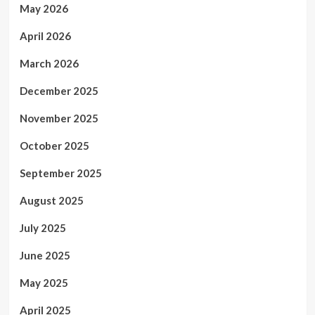
May 2026
April 2026
March 2026
December 2025
November 2025
October 2025
September 2025
August 2025
July 2025
June 2025
May 2025
April 2025