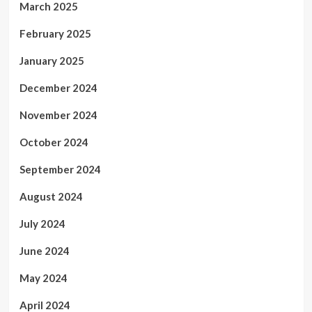
March 2025
February 2025
January 2025
December 2024
November 2024
October 2024
September 2024
August 2024
July 2024
June 2024
May 2024
April 2024