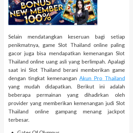
Selain mendatangkan keseruan bagi setiap
penikmatnya, game Slot Thailand online paling
gacor juga bisa mendapatkan kemenangan Slot
Thailand online uang asli yang berlimpah. Apalagi
saat ini Slot Thailand berani memberikan game
dengan tingkat kemenangan
Akun Pro Thailand
yang mudah didapatkan. Berikut ini adalah
beberapa permainan yang dihadirkan oleh
provider yang memberikan kemenangan judi Slot
Thailand online gampang menang jackpot
terbesar.
Gates Of Olympus