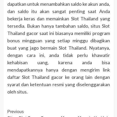
dapatkan untuk menambahkan saldo ke akun anda,
dan saldo itu akan sangat penting saat Anda
bekerja keras dan memainkan Slot Thailand yang
tersedia. Bukan hanya tambahan saldo, situs Slot
Thailand gacor saat ini biasanya memiliki program
bonus mingguan yang setiap minggu dibagikan
buat yang jago bermain Slot Thailand. Nyatanya,
dengan cara ini, anda tidak perlu khawatir
kehabisan uang, karena anda bisa
mendapatkannya hanya dengan mengirim link
daftar Slot Thailand gacor ke orang lain dengan
syarat dan ketentuan resmi yang diselenggarakan
oleh situs.
Post
Previous