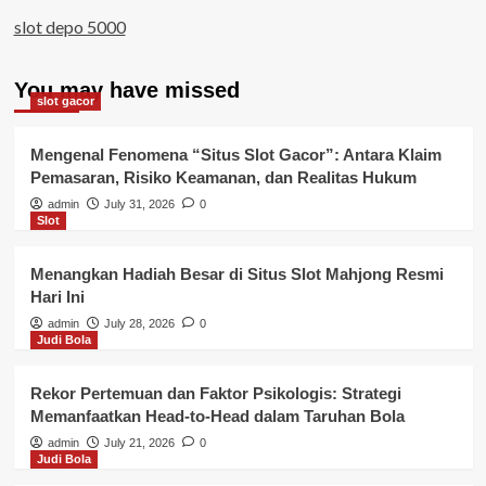
slot depo 5000
You may have missed
slot gacor
Mengenal Fenomena “Situs Slot Gacor”: Antara Klaim
Pemasaran, Risiko Keamanan, dan Realitas Hukum
admin
July 31, 2026
0
Slot
Menangkan Hadiah Besar di Situs Slot Mahjong Resmi
Hari Ini
admin
July 28, 2026
0
Judi Bola
Rekor Pertemuan dan Faktor Psikologis: Strategi
Memanfaatkan Head-to-Head dalam Taruhan Bola
admin
July 21, 2026
0
Judi Bola