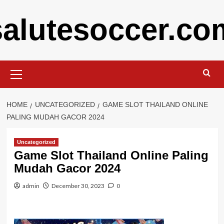
Skip
salutesoccer.co
to
content
Primary
Menu
HOME
UNCATEGORIZED
GAME SLOT THAILAND ONLINE
PALING MUDAH GACOR 2024
Uncategorized
Game Slot Thailand Online Paling
Mudah Gacor 2024
admin
December 30, 2023
0