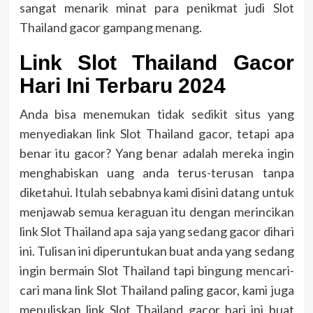
sangat menarik minat para penikmat judi Slot
Thailand gacor gampang menang.
Link Slot Thailand Gacor
Hari Ini Terbaru 2024
Anda bisa menemukan tidak sedikit situs yang
menyediakan link Slot Thailand gacor, tetapi apa
benar itu gacor? Yang benar adalah mereka ingin
menghabiskan uang anda terus-terusan tanpa
diketahui. Itulah sebabnya kami disini datang untuk
menjawab semua keraguan itu dengan merincikan
link Slot Thailand apa saja yang sedang gacor dihari
ini. Tulisan ini diperuntukan buat anda yang sedang
ingin bermain Slot Thailand tapi bingung mencari-
cari mana link Slot Thailand paling gacor, kami juga
menuliskan link Slot Thailand gacor hari ini buat