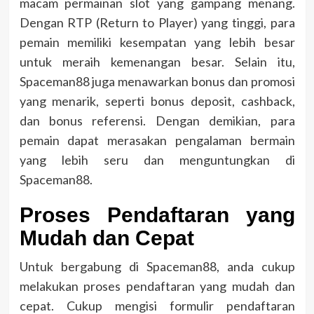
macam permainan slot yang gampang menang.
Dengan RTP (Return to Player) yang tinggi, para
pemain memiliki kesempatan yang lebih besar
untuk meraih kemenangan besar. Selain itu,
Spaceman88 juga menawarkan bonus dan promosi
yang menarik, seperti bonus deposit, cashback,
dan bonus referensi. Dengan demikian, para
pemain dapat merasakan pengalaman bermain
yang lebih seru dan menguntungkan di
Spaceman88.
Proses Pendaftaran yang
Mudah dan Cepat
Untuk bergabung di Spaceman88, anda cukup
melakukan proses pendaftaran yang mudah dan
cepat. Cukup mengisi formulir pendaftaran