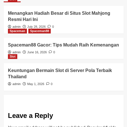
Menangkan Hadiah Besar di Situs Slot Mahjong
Resmi Hari Ini
admin
July 28, 2026
0
Spaceman
Spaceman88
Spaceman88 Gacor: Tips Mudah Raih Kemenangan
admin
June 16, 2026
0
Slot
Keuntungan Bermain Slot di Server Pola Terbaik
Thailand
admin
May 1, 2026
0
Leave a Reply