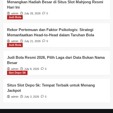
Menangkan Hadiah Besar di Situs Slot Mahjong Resmi
Hari Ini
admin
July 28, 2026
0
Judi Bola
Rekor Pertemuan dan Faktor Psikologis: Strategi
Memanfaatkan Head-to-Head dalam Taruhan Bola
admin
July 21, 2026
0
Judi Bola
Judi Bola Resmi 2026, Pilih Laga dari Data Bukan Nama
Besar
admin
July 8, 2026
0
Slot Depo 5K
Situs Slot Depo 5k: Tempat Terbaik untuk Menang
Jackpot
admin
July 3, 2026
0