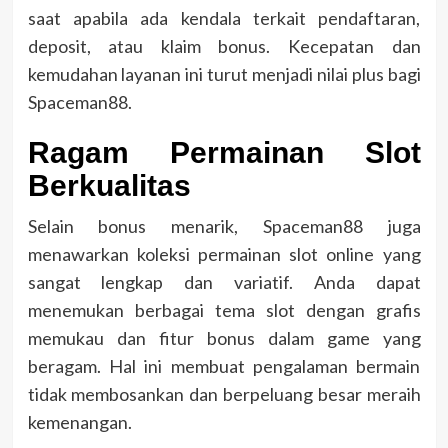
saat apabila ada kendala terkait pendaftaran,
deposit, atau klaim bonus. Kecepatan dan
kemudahan layanan ini turut menjadi nilai plus bagi
Spaceman88.
Ragam Permainan Slot
Berkualitas
Selain bonus menarik, Spaceman88 juga
menawarkan koleksi permainan slot online yang
sangat lengkap dan variatif. Anda dapat
menemukan berbagai tema slot dengan grafis
memukau dan fitur bonus dalam game yang
beragam. Hal ini membuat pengalaman bermain
tidak membosankan dan berpeluang besar meraih
kemenangan.