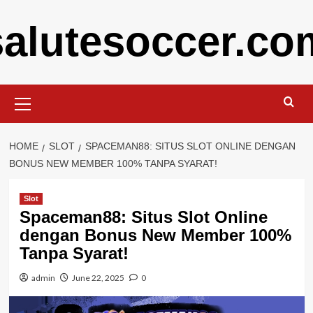
Skip
salutesoccer.co
to
content
Primary
Menu
HOME
SLOT
SPACEMAN88: SITUS SLOT ONLINE DENGAN
BONUS NEW MEMBER 100% TANPA SYARAT!
Slot
Spaceman88: Situs Slot Online
dengan Bonus New Member 100%
Tanpa Syarat!
admin
June 22, 2025
0