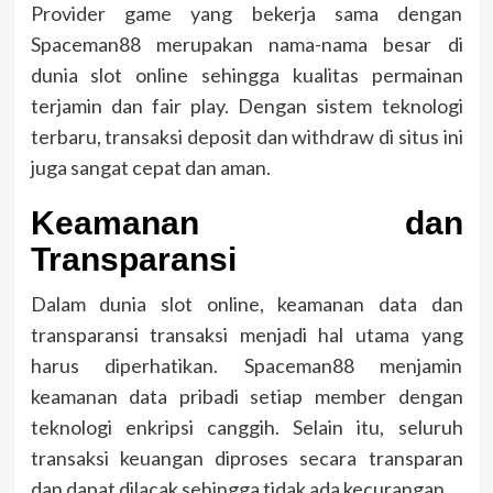
Provider game yang bekerja sama dengan
Spaceman88 merupakan nama-nama besar di
dunia slot online sehingga kualitas permainan
terjamin dan fair play. Dengan sistem teknologi
terbaru, transaksi deposit dan withdraw di situs ini
juga sangat cepat dan aman.
Keamanan dan
Transparansi
Dalam dunia slot online, keamanan data dan
transparansi transaksi menjadi hal utama yang
harus diperhatikan. Spaceman88 menjamin
keamanan data pribadi setiap member dengan
teknologi enkripsi canggih. Selain itu, seluruh
transaksi keuangan diproses secara transparan
dan dapat dilacak sehingga tidak ada kecurangan.