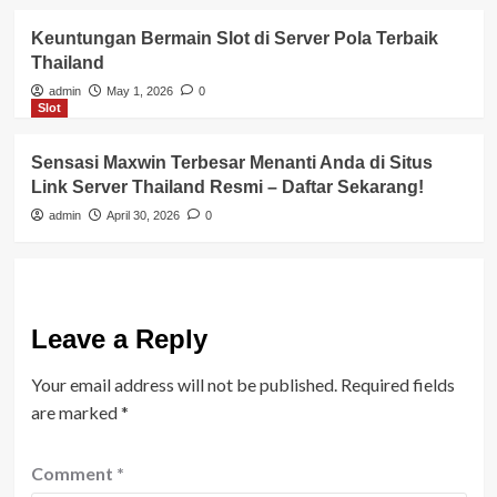
Keuntungan Bermain Slot di Server Pola Terbaik
Thailand
admin
May 1, 2026
0
Slot
Sensasi Maxwin Terbesar Menanti Anda di Situs
Link Server Thailand Resmi – Daftar Sekarang!
admin
April 30, 2026
0
Leave a Reply
Your email address will not be published.
Required fields
are marked
*
Comment
*