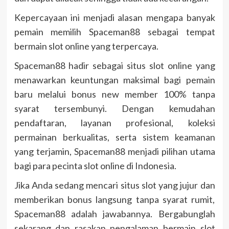
Kepercayaan ini menjadi alasan mengapa banyak
pemain memilih Spaceman88 sebagai tempat
bermain slot online yang terpercaya.
Spaceman88 hadir sebagai situs slot online yang
menawarkan keuntungan maksimal bagi pemain
baru melalui bonus new member 100% tanpa
syarat tersembunyi. Dengan kemudahan
pendaftaran, layanan profesional, koleksi
permainan berkualitas, serta sistem keamanan
yang terjamin, Spaceman88 menjadi pilihan utama
bagi para pecinta slot online di Indonesia.
Jika Anda sedang mencari situs slot yang jujur dan
memberikan bonus langsung tanpa syarat rumit,
Spaceman88 adalah jawabannya. Bergabunglah
sekarang dan rasakan pengalaman bermain slot