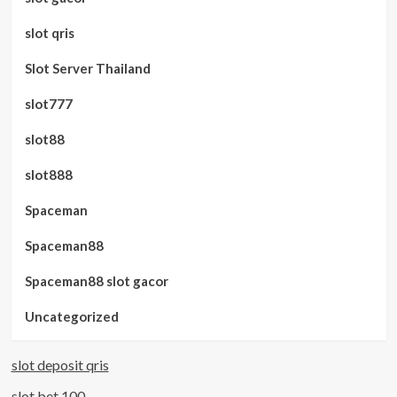
slot qris
Slot Server Thailand
slot777
slot88
slot888
Spaceman
Spaceman88
Spaceman88 slot gacor
Uncategorized
slot deposit qris
slot bet 100