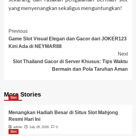
yang menyenangkan sekaligus menguntungkan!
Post
Previous
Game Slot Visual Elegan dan Gacor dari JOKER123
Navigation
Kini Ada di NEYMAR88
Next
Slot Thailand Gacor di Server Khusus: Tips Waktu
Bermain dan Pola Taruhan Aman
More Stories
Slot
Menangkan Hadiah Besar di Situs Slot Mahjong
Resmi Hari Ini
admin
July 28, 2026
0
Slot