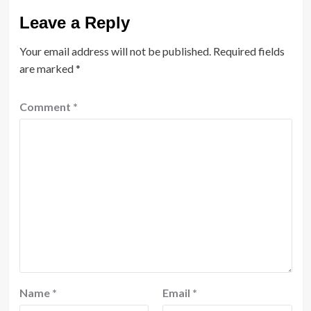
Leave a Reply
Your email address will not be published.
Required fields
are marked
*
Comment
*
Name
*
Email
*