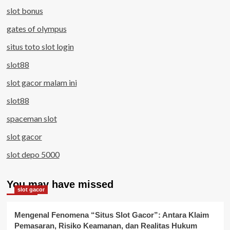
slot bonus
gates of olympus
situs toto slot login
slot88
slot gacor malam ini
slot88
spaceman slot
slot gacor
slot depo 5000
You may have missed
slot gacor
Mengenal Fenomena “Situs Slot Gacor”: Antara Klaim
Pemasaran, Risiko Keamanan, dan Realitas Hukum