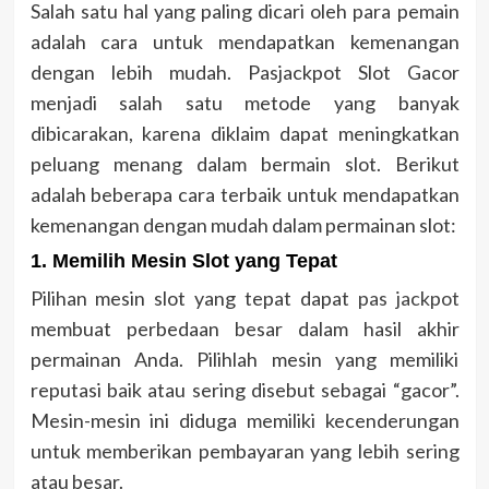
Salah satu hal yang paling dicari oleh para pemain
adalah cara untuk mendapatkan kemenangan
dengan lebih mudah. Pasjackpot Slot Gacor
menjadi salah satu metode yang banyak
dibicarakan, karena diklaim dapat meningkatkan
peluang menang dalam bermain slot. Berikut
adalah beberapa cara terbaik untuk mendapatkan
kemenangan dengan mudah dalam permainan slot:
1. Memilih Mesin Slot yang Tepat
Pilihan mesin slot yang tepat dapat
pas jackpot
membuat perbedaan besar dalam hasil akhir
permainan Anda. Pilihlah mesin yang memiliki
reputasi baik atau sering disebut sebagai “gacor”.
Mesin-mesin ini diduga memiliki kecenderungan
untuk memberikan pembayaran yang lebih sering
atau besar.