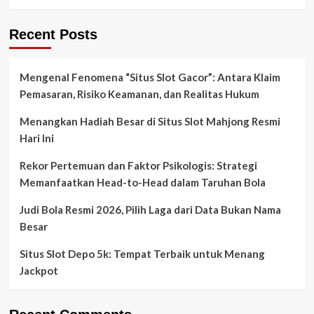
Recent Posts
Mengenal Fenomena “Situs Slot Gacor”: Antara Klaim
Pemasaran, Risiko Keamanan, dan Realitas Hukum
Menangkan Hadiah Besar di Situs Slot Mahjong Resmi
Hari Ini
Rekor Pertemuan dan Faktor Psikologis: Strategi
Memanfaatkan Head-to-Head dalam Taruhan Bola
Judi Bola Resmi 2026, Pilih Laga dari Data Bukan Nama
Besar
Situs Slot Depo 5k: Tempat Terbaik untuk Menang
Jackpot