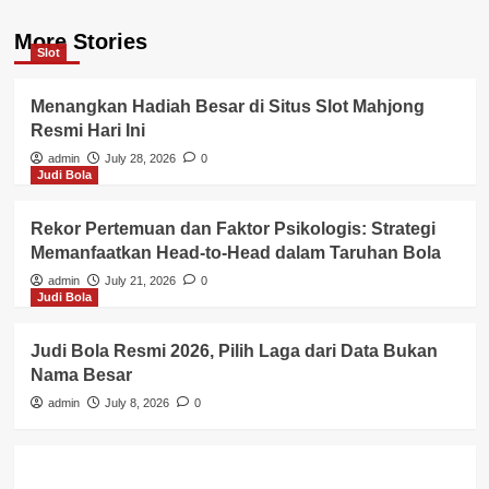
More Stories
Slot
Menangkan Hadiah Besar di Situs Slot Mahjong
Resmi Hari Ini
admin
July 28, 2026
0
Judi Bola
Rekor Pertemuan dan Faktor Psikologis: Strategi
Memanfaatkan Head-to-Head dalam Taruhan Bola
admin
July 21, 2026
0
Judi Bola
Judi Bola Resmi 2026, Pilih Laga dari Data Bukan
Nama Besar
admin
July 8, 2026
0