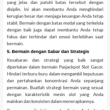
yang jelas dan patuhi batas tersebut dengan
disiplin. Ini akan membantu Anda menghindari
kerugian besar dan menjaga keuangan Anda tetap
stabil. Bermain dengan batas modal yang terkelola
dengan baik juga dapat membantu Anda tetap
fokus dan terhindar dari emosi berlebihan saat
bermain.
5. Bermain dengan Sabar dan Strategis
Kesabaran dan strategi yang baik sangat
diperlukan dalam bermain Pasjackpot Slot Gacor.
Hindari terburu-buru dalam mengambil keputusan
dan pertahankan konsentrasi Anda sepanjang
permainan. Buatlah strategi bermain yang sesuai
dengan karakteristik mesin slot yang Anda
mainkan dan konsisten dalam menerapkannya.