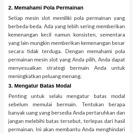
2. Memahami Pola Permainan
Setiap mesin slot memiliki pola permainan yang
berbeda-beda. Ada yang lebih sering memberikan
kemenangan kecil namun konsisten, sementara
yang lain mungkin memberikan kemenangan besar
secara tidak terduga. Dengan memahami pola
permainan mesin slot yang Anda pilih, Anda dapat
menyesuaikan strategi bermain Anda untuk
meningkatkan peluang menang.
3. Mengatur Batas Modal
Penting untuk selalu mengatur batas modal
sebelum memulai bermain. Tentukan berapa
banyak uang yang bersedia Anda pertaruhkan dan
jangan melebihi batas tersebut, terlepas dari hasil
permainan. Ini akan membantu Anda menghindari