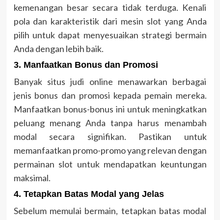
kemenangan besar secara tidak terduga. Kenali
pola dan karakteristik dari mesin slot yang Anda
pilih untuk dapat menyesuaikan strategi bermain
Anda dengan lebih baik.
3. Manfaatkan Bonus dan Promosi
Banyak situs judi online menawarkan berbagai
jenis bonus dan promosi kepada pemain mereka.
Manfaatkan bonus-bonus ini untuk meningkatkan
peluang menang Anda tanpa harus menambah
modal secara signifikan. Pastikan untuk
memanfaatkan promo-promo yang relevan dengan
permainan slot untuk mendapatkan keuntungan
maksimal.
4. Tetapkan Batas Modal yang Jelas
Sebelum memulai bermain, tetapkan batas modal