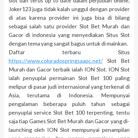
slot dan terus up to date dalam perjudian online,
Joker123 juga tidak kalah unggul dengan provider
di atas karena provider ini juga bisa di bilang
sebagai salah satu provider Slot Bet Murah dan
Gacor di indonesia yang menyediakan Situs Slot
dengan tema yang sangat bagus untuk di mainkan.
Daftar terbaru Situs
https://www.coloradospringsaapc.net/
Slot Bet
Murah dan Gacor terbaik ialah ION Slot. ION Slot
ialah penyuplai permainan Slot Bet 100 paling
melipur di pasar judi internasional yang terkenal di
Asia, terutama di Indonesia. Mempunyai
pengalaman beberapa puluh tahun sebagai
penyuplai service Slot Bet 100 terpenting, tentu
saja tiap Games Slot Bet Murah dan Gacor yang di-
launching oleh ION Slot mempunyai penampilan