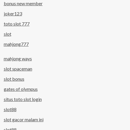
bonus new member
joker123
toto slot 777
slot
mahjong777
mahjong ways
slot spaceman
slot bonus
gates of olympus
situs toto slot login
slot88
slot gacor malam ini
slot88