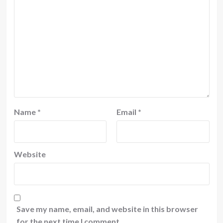
Name
*
Email
*
Website
Save my name, email, and website in this browser
for the next time I comment.