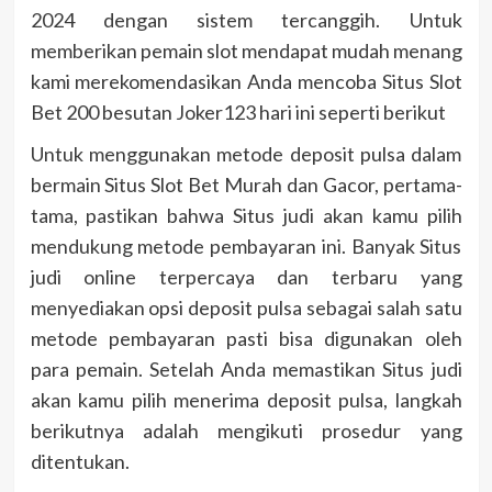
2024 dengan sistem tercanggih. Untuk
memberikan pemain slot mendapat mudah menang
kami merekomendasikan Anda mencoba Situs Slot
Bet 200 besutan Joker123 hari ini seperti berikut
Untuk menggunakan metode deposit pulsa dalam
bermain Situs Slot Bet Murah dan Gacor, pertama-
tama, pastikan bahwa Situs judi akan kamu pilih
mendukung metode pembayaran ini. Banyak Situs
judi online terpercaya dan terbaru yang
menyediakan opsi deposit pulsa sebagai salah satu
metode pembayaran pasti bisa digunakan oleh
para pemain. Setelah Anda memastikan Situs judi
akan kamu pilih menerima deposit pulsa, langkah
berikutnya adalah mengikuti prosedur yang
ditentukan.