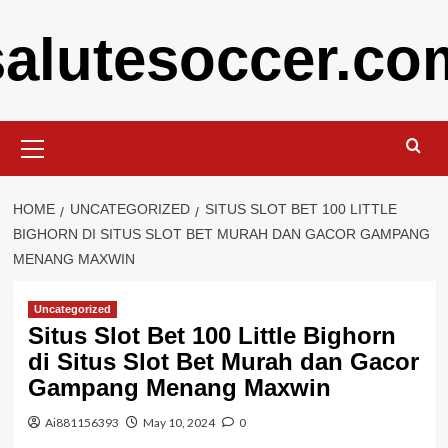
Skip
salutesoccer.co
to
content
Primary
Menu
HOME
UNCATEGORIZED
SITUS SLOT BET 100 LITTLE
BIGHORN DI SITUS SLOT BET MURAH DAN GACOR GAMPANG
MENANG MAXWIN
Uncategorized
Situs Slot Bet 100 Little Bighorn
di Situs Slot Bet Murah dan Gacor
Gampang Menang Maxwin
Ai881156393
May 10, 2024
0