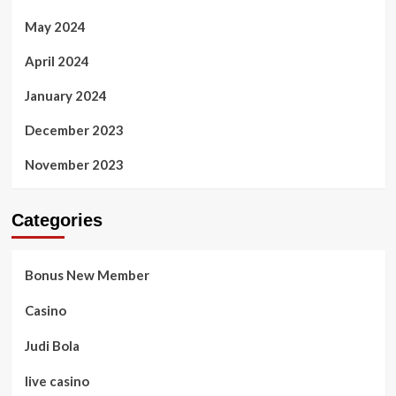
May 2024
April 2024
January 2024
December 2023
November 2023
Categories
Bonus New Member
Casino
Judi Bola
live casino