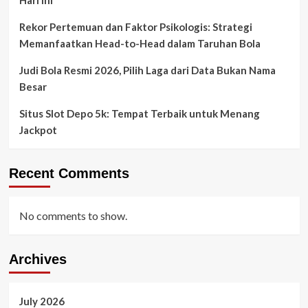
Hari Ini
Rekor Pertemuan dan Faktor Psikologis: Strategi
Memanfaatkan Head-to-Head dalam Taruhan Bola
Judi Bola Resmi 2026, Pilih Laga dari Data Bukan Nama
Besar
Situs Slot Depo 5k: Tempat Terbaik untuk Menang
Jackpot
Recent Comments
No comments to show.
Archives
July 2026