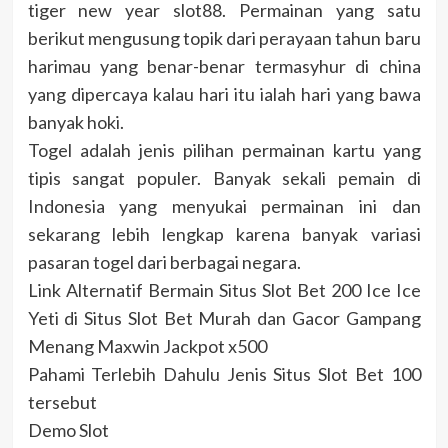
tiger new year slot88. Permainan yang satu
berikut mengusung topik dari perayaan tahun baru
harimau yang benar-benar termasyhur di china
yang dipercaya kalau hari itu ialah hari yang bawa
banyak hoki.
Togel adalah jenis pilihan permainan kartu yang
tipis sangat populer. Banyak sekali pemain di
Indonesia yang menyukai permainan ini dan
sekarang lebih lengkap karena banyak variasi
pasaran togel dari berbagai negara.
Link Alternatif Bermain Situs Slot Bet 200 Ice Ice
Yeti di Situs Slot Bet Murah dan Gacor Gampang
Menang Maxwin Jackpot x500
Pahami Terlebih Dahulu Jenis Situs Slot Bet 100
tersebut
Demo Slot