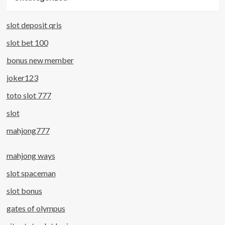
slot deposit qris
slot bet 100
bonus new member
joker123
toto slot 777
slot
mahjong777
mahjong ways
slot spaceman
slot bonus
gates of olympus