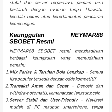
stabil dan server terpercaya, pemain bisa
bertaruh dengan nyaman tanpa khawatir
kendala teknis atau keterlambatan pencairan
kemenangan.
Keunggulan NEYMAR88
SBOBET Resmi
NEYMAR88 SBOBET resmi menghadirkan
berbagai keunggulan yang memudahkan
pemain:
Mix Parlay & Taruhan Bola Lengkap
– Semua
liga populer tersedia dengan odds kompetitif.
Transaksi Aman dan Cepat
– Deposit dan
withdraw otomatis, kemenangan langsung cair.
Server Stabil dan User-Friendly
– Navigasi
mudah di PC maupun smartphone, tanpa