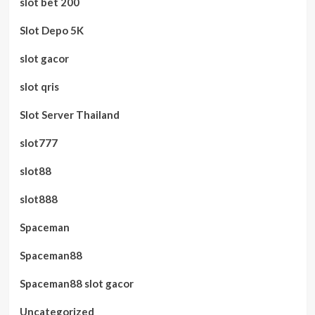
slot bet 200
Slot Depo 5K
slot gacor
slot qris
Slot Server Thailand
slot777
slot88
slot888
Spaceman
Spaceman88
Spaceman88 slot gacor
Uncategorized