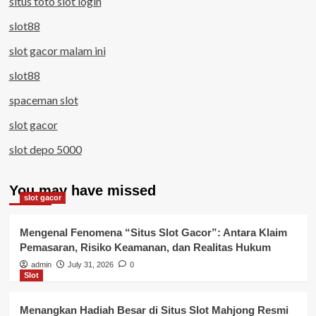
situs toto slot login
slot88
slot gacor malam ini
slot88
spaceman slot
slot gacor
slot depo 5000
You may have missed
slot gacor
Mengenal Fenomena “Situs Slot Gacor”: Antara Klaim
Pemasaran, Risiko Keamanan, dan Realitas Hukum
admin
July 31, 2026
0
Slot
Menangkan Hadiah Besar di Situs Slot Mahjong Resmi