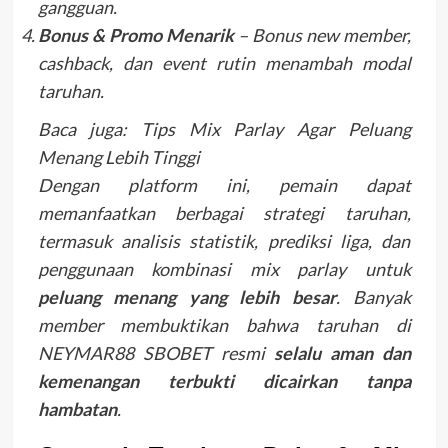
gangguan.
Bonus & Promo Menarik
– Bonus new member,
cashback, dan event rutin menambah modal
taruhan.
Baca juga: Tips Mix Parlay Agar Peluang
Menang Lebih Tinggi
Dengan platform ini, pemain dapat
memanfaatkan berbagai strategi taruhan,
termasuk analisis statistik, prediksi liga, dan
penggunaan kombinasi mix parlay untuk
peluang menang yang lebih besar
. Banyak
member membuktikan bahwa taruhan di
NEYMAR88 SBOBET resmi
selalu aman dan
kemenangan terbukti dicairkan tanpa
hambatan
.