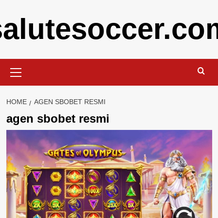
Skip
salutesoccer.co
to
content
Primary
Menu
HOME
AGEN SBOBET RESMI
agen sbobet resmi