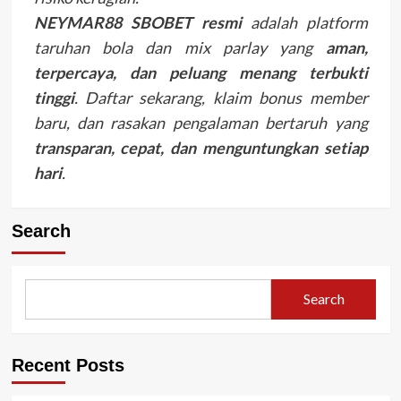
NEYMAR88 SBOBET resmi
adalah platform
taruhan bola dan mix parlay yang
aman,
terpercaya, dan peluang menang terbukti
tinggi
. Daftar sekarang, klaim bonus member
baru, dan rasakan pengalaman bertaruh yang
transparan, cepat, dan menguntungkan setiap
hari
.
Search
Search
Recent Posts