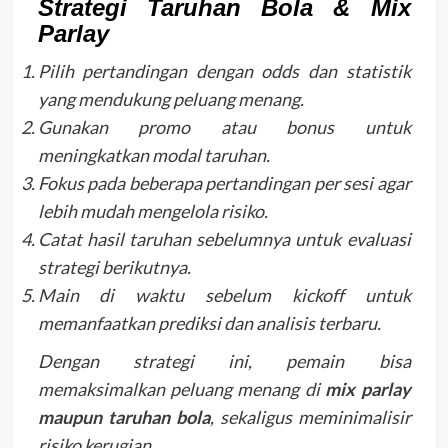
Strategi Taruhan Bola & Mix
Parlay
Pilih pertandingan dengan odds dan statistik
yang mendukung peluang menang.
Gunakan promo atau bonus untuk
meningkatkan modal taruhan.
Fokus pada beberapa pertandingan per sesi agar
lebih mudah mengelola risiko.
Catat hasil taruhan sebelumnya untuk evaluasi
strategi berikutnya.
Main di waktu sebelum kickoff untuk
memanfaatkan prediksi dan analisis terbaru.
Dengan strategi ini, pemain bisa
memaksimalkan peluang menang di
mix parlay
maupun taruhan bola
, sekaligus meminimalisir
risiko kerugian.