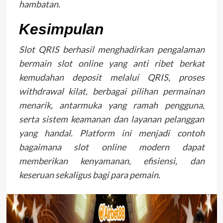
hambatan.
Kesimpulan
Slot QRIS berhasil menghadirkan pengalaman
bermain slot online yang anti ribet berkat
kemudahan deposit melalui QRIS, proses
withdrawal kilat, berbagai pilihan permainan
menarik, antarmuka yang ramah pengguna,
serta sistem keamanan dan layanan pelanggan
yang handal. Platform ini menjadi contoh
bagaimana slot online modern dapat
memberikan kenyamanan, efisiensi, dan
keseruan sekaligus bagi para pemain.