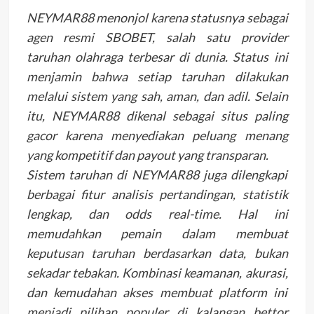
NEYMAR88 menonjol karena statusnya sebagai
agen resmi SBOBET, salah satu provider
taruhan olahraga terbesar di dunia. Status ini
menjamin bahwa setiap taruhan dilakukan
melalui sistem yang sah, aman, dan adil. Selain
itu, NEYMAR88 dikenal sebagai situs paling
gacor karena menyediakan peluang menang
yang kompetitif dan payout yang transparan.
Sistem taruhan di NEYMAR88 juga dilengkapi
berbagai fitur analisis pertandingan, statistik
lengkap, dan odds real-time. Hal ini
memudahkan pemain dalam membuat
keputusan taruhan berdasarkan data, bukan
sekadar tebakan. Kombinasi keamanan, akurasi,
dan kemudahan akses membuat platform ini
menjadi pilihan populer di kalangan bettor