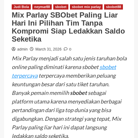
Judi Bola
neymar88
sbobet
sbobet mix parlay
sbobet88
Mix Parlay SBObet Paling Liar
Hari Ini Pilihan Tim Tanpa
Kompromi Siap Ledakkan Saldo
Seketika
0
admin
March 31, 2026
Mix Parlay menjadi salah satu jenis taruhan bola
online paling diminati karena sbobet
sbobet
terpercaya
terpercaya memberikan peluang
keuntungan besar dari satu tiket taruhan.
Banyak pemain memilih
sbobet
sebagai
platform utama karena menyediakan berbagai
pertandingan dari liga top dunia yang bisa
digabungkan. Dengan strategi yang tepat, Mix
Parlay paling liar hari ini dapat langsung
ledakkan saldo seketika.