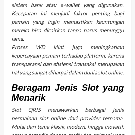
sistem bank atau e-wallet yang digunakan.
Kecepatan ini menjadi faktor penting bagi
pemain yang ingin memastikan keuntungan
mereka bisa dicairkan tanpa harus menunggu
lama.
Proses WD kilat juga meningkatkan
kepercayaan pemain terhadap platform, karena
transparansi dan efisiensi transaksi merupakan
hal yang sangat dihargai dalam dunia slot online.
Beragam Jenis Slot yang
Menarik
Slot QRIS menawarkan berbagai jenis
permainan slot online dari provider ternama.
Mulai dari tema klasik, modern, hingga inovatif,