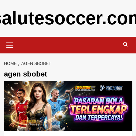
Skip
salutesoccer.co
to
content
Primary
Menu
HOME
AGEN SBOBET
agen sbobet