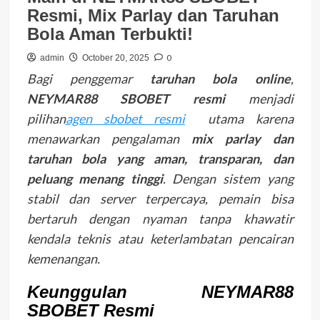
Resmi, Mix Parlay dan Taruhan
Bola Aman Terbukti!
0
admin
October 20, 2025
Bagi penggemar
taruhan bola online
,
NEYMAR88 SBOBET resmi
menjadi
pilihan
agen sbobet resmi
utama karena
menawarkan pengalaman
mix parlay dan
taruhan bola yang aman, transparan, dan
peluang menang tinggi
. Dengan sistem yang
stabil dan server terpercaya, pemain bisa
bertaruh dengan nyaman tanpa khawatir
kendala teknis atau keterlambatan pencairan
kemenangan.
Keunggulan NEYMAR88
SBOBET Resmi