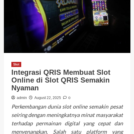
Slot
Integrasi QRIS Membuat Slot
Online di Slot QRIS Semakin
Nyaman
0
admin
August 22, 2025
Perkembangan dunia slot online semakin pesat
seiring dengan meningkatnya minat masyarakat
terhadap permainan digital yang cepat dan
menyenangkan. Salah satu platform yang