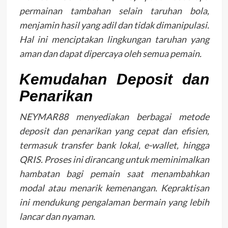
permainan tambahan selain taruhan bola,
menjamin hasil yang adil dan tidak dimanipulasi.
Hal ini menciptakan lingkungan taruhan yang
aman dan dapat dipercaya oleh semua pemain.
Kemudahan Deposit dan
Penarikan
NEYMAR88 menyediakan berbagai metode
deposit dan penarikan yang cepat dan efisien,
termasuk transfer bank lokal, e-wallet, hingga
QRIS. Proses ini dirancang untuk meminimalkan
hambatan bagi pemain saat menambahkan
modal atau menarik kemenangan. Kepraktisan
ini mendukung pengalaman bermain yang lebih
lancar dan nyaman.