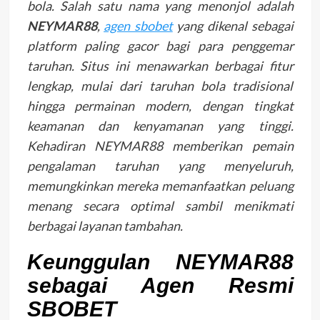
bola. Salah satu nama yang menonjol adalah
NEYMAR88
,
agen sbobet
yang dikenal sebagai
platform paling gacor bagi para penggemar
taruhan. Situs ini menawarkan berbagai fitur
lengkap, mulai dari taruhan bola tradisional
hingga permainan modern, dengan tingkat
keamanan dan kenyamanan yang tinggi.
Kehadiran NEYMAR88 memberikan pemain
pengalaman taruhan yang menyeluruh,
memungkinkan mereka memanfaatkan peluang
menang secara optimal sambil menikmati
berbagai layanan tambahan.
Keunggulan NEYMAR88
sebagai Agen Resmi
SBOBET