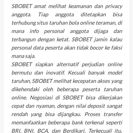
SBOBET amat melihat keamanan dan privacy
anggota. Tiap anggota ditetapkan bisa
terhubung situs taruhan bola online teraman, di
mana info personal anggota dijaga dan
terbangun dengan ketat. SBOBET jamin kalau
personal data peserta akan tidak bocor ke faksi
mana saja.
SBOBET siapkan alternatif perjudian online
bermutu dan inovatif. Kecuali banyak model
taruhan, SBOBET melihat kecepatan akses yang
dikehendaki oleh beberapa peserta taruhan
online. Negosiasi di SBOBET bisa dikerjakan
cepat dan nyaman, dengan nilai deposit sangat
rendah yang bisa dijangkau. Proses transfer
memanfaatkan beberapa bank terkenal seperti
BRI, BNI, BCA, dan Berdikari. Terkecuali itu,