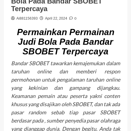
Bola Pada Bandar SBOBET
Terpercaya
0
Ai881156393
April 22, 2024
Permainkan Permainan
Judi Bola Pada Bandar
SBOBET Terpercaya
Bandar SBOBET tawarkan kemajemukan dalam
taruhan online dan memberi respon
permohonan untuk pengalaman taruhan online
yang kekinian dan gampang dijangkau.
Keamanan pemain atau peserta yakni conten
khusus yang disajikan oleh SBOBET, dan tak ada
pasar random sebab tiap pasar SBOBET
berdasar pada , sumber penyedia pasar olahraga
yang dianggap dunia. Dengan begitu, Anda tak