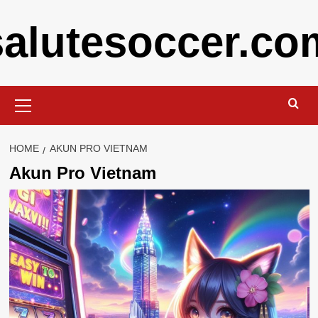
Skip
salutesoccer.co
to
content
Primary
Menu
HOME
AKUN PRO VIETNAM
Akun Pro Vietnam