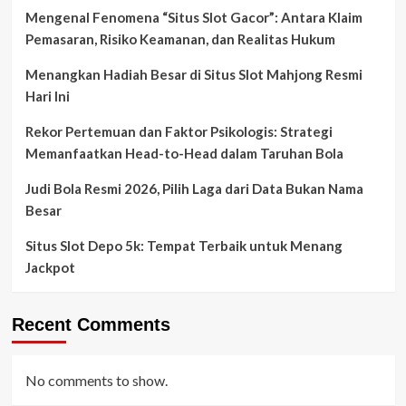
Mengenal Fenomena “Situs Slot Gacor”: Antara Klaim
Pemasaran, Risiko Keamanan, dan Realitas Hukum
Menangkan Hadiah Besar di Situs Slot Mahjong Resmi
Hari Ini
Rekor Pertemuan dan Faktor Psikologis: Strategi
Memanfaatkan Head-to-Head dalam Taruhan Bola
Judi Bola Resmi 2026, Pilih Laga dari Data Bukan Nama
Besar
Situs Slot Depo 5k: Tempat Terbaik untuk Menang
Jackpot
Recent Comments
No comments to show.