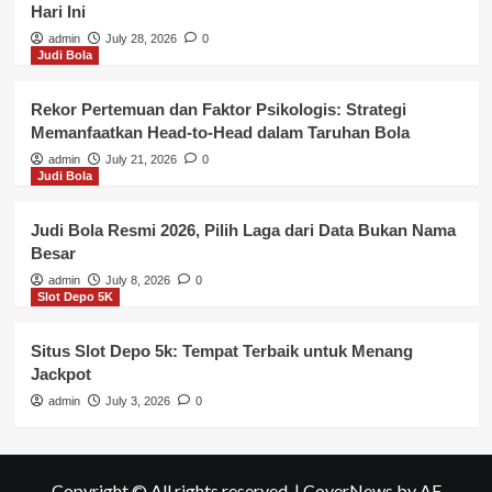
Hari Ini
admin
July 28, 2026
0
Judi Bola
Rekor Pertemuan dan Faktor Psikologis: Strategi
Memanfaatkan Head-to-Head dalam Taruhan Bola
admin
July 21, 2026
0
Judi Bola
Judi Bola Resmi 2026, Pilih Laga dari Data Bukan Nama
Besar
admin
July 8, 2026
0
Slot Depo 5K
Situs Slot Depo 5k: Tempat Terbaik untuk Menang
Jackpot
admin
July 3, 2026
0
Copyright © All rights reserved.
|
CoverNews
by AF