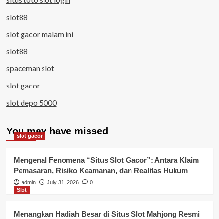
slot88
slot gacor malam ini
slot88
spaceman slot
slot gacor
slot depo 5000
You may have missed
slot gacor
Mengenal Fenomena “Situs Slot Gacor”: Antara Klaim
Pemasaran, Risiko Keamanan, dan Realitas Hukum
admin
July 31, 2026
0
Slot
Menangkan Hadiah Besar di Situs Slot Mahjong Resmi