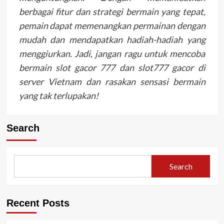
berbagai fitur dan strategi bermain yang tepat,
pemain dapat memenangkan permainan dengan
mudah dan mendapatkan hadiah-hadiah yang
menggiurkan. Jadi, jangan ragu untuk mencoba
bermain slot gacor 777 dan slot777 gacor di
server Vietnam dan rasakan sensasi bermain
yang tak terlupakan!
Search
Search
Recent Posts