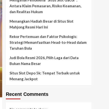
Mengenal Fenomena “Situs Slot Gacor”:
Antara Klaim Pemasaran, Risiko Keamanan,
dan Realitas Hukum
Menangkan Hadiah Besar di Situs Slot
Mahjong Resmi Hari Ini
Rekor Pertemuan dan Faktor Psikologis:
Strategi Memanfaatkan Head-to-Head dalam
Taruhan Bola
Judi Bola Resmi 2026, Pilih Laga dari Data
Bukan Nama Besar
Situs Slot Depo 5k: Tempat Terbaik untuk
Menang Jackpot
Recent Comments