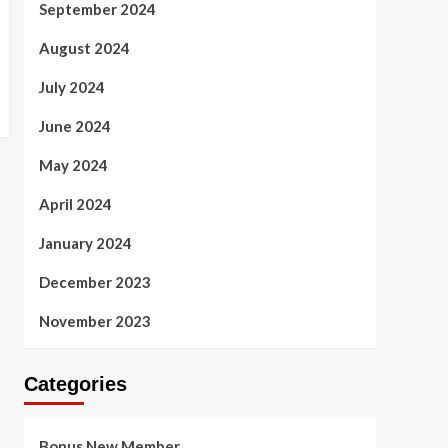
September 2024
August 2024
July 2024
June 2024
May 2024
April 2024
January 2024
December 2023
November 2023
Categories
Bonus New Member