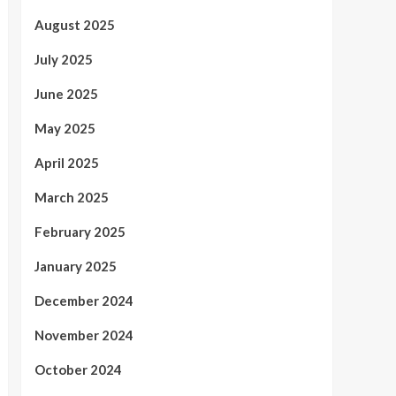
August 2025
July 2025
June 2025
May 2025
April 2025
March 2025
February 2025
January 2025
December 2024
November 2024
October 2024