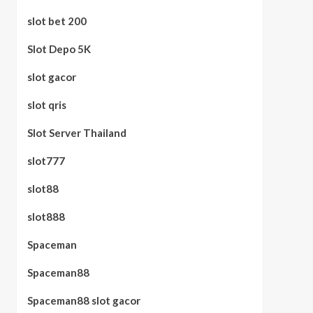
slot bet 200
Slot Depo 5K
slot gacor
slot qris
Slot Server Thailand
slot777
slot88
slot888
Spaceman
Spaceman88
Spaceman88 slot gacor