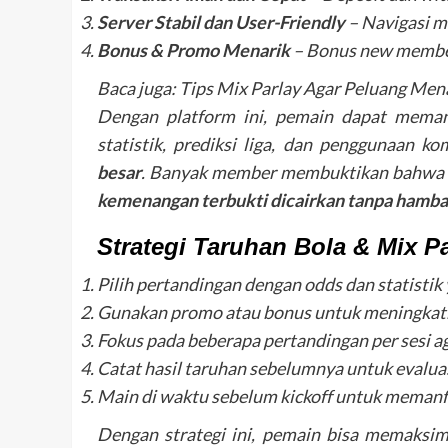
Server Stabil dan User-Friendly
– Navigasi m
Bonus & Promo Menarik
– Bonus new member
Baca juga: Tips Mix Parlay Agar Peluang Men
Dengan platform ini, pemain dapat memanf
statistik, prediksi liga, dan penggunaan k
besar
. Banyak member membuktikan bahwa
kemenangan terbukti dicairkan tanpa hamb
Strategi Taruhan Bola & Mix P
Pilih pertandingan dengan odds dan statist
Gunakan promo atau bonus untuk meningkat
Fokus pada beberapa pertandingan per sesi ag
Catat hasil taruhan sebelumnya untuk evaluas
Main di waktu sebelum kickoff untuk memanfaa
Dengan strategi ini, pemain bisa memaksi