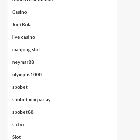
Casino
Judi Bola
live casino
mahjong slot
neymar88
olympus1000
sbobet
sbobet mix parlay
sbobet88
sicbo
Slot