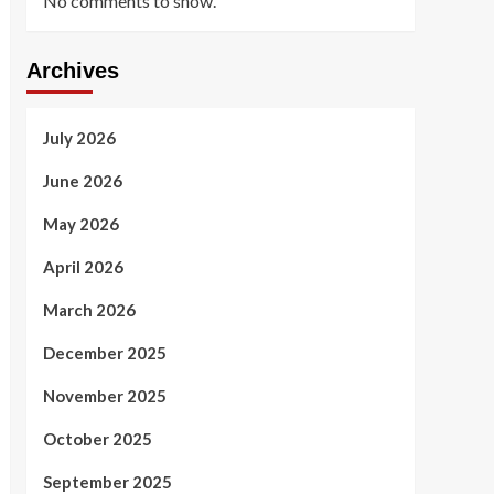
No comments to show.
Archives
July 2026
June 2026
May 2026
April 2026
March 2026
December 2025
November 2025
October 2025
September 2025