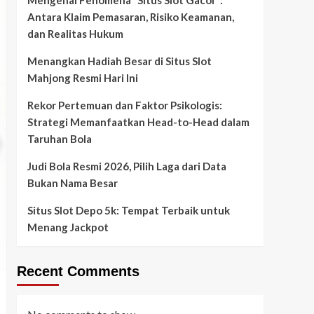
Mengenal Fenomena “Situs Slot Gacor”:
Antara Klaim Pemasaran, Risiko Keamanan,
dan Realitas Hukum
Menangkan Hadiah Besar di Situs Slot
Mahjong Resmi Hari Ini
Rekor Pertemuan dan Faktor Psikologis:
Strategi Memanfaatkan Head-to-Head dalam
Taruhan Bola
Judi Bola Resmi 2026, Pilih Laga dari Data
Bukan Nama Besar
Situs Slot Depo 5k: Tempat Terbaik untuk
Menang Jackpot
Recent Comments