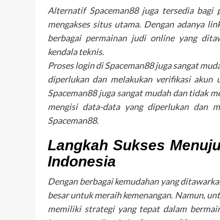
Alternatif Spaceman88 juga tersedia bag
mengakses situs utama. Dengan adanya link
berbagai permainan judi online yang dit
kendala teknis.
Proses login di Spaceman88 juga sangat muda
diperlukan dan melakukan verifikasi akun u
Spaceman88 juga sangat mudah dan tidak m
mengisi data-data yang diperlukan dan m
Spaceman88.
Langkah Sukses Menuj
Indonesia
Dengan berbagai kemudahan yang ditawarkan
besar untuk meraih kemenangan. Namun, untu
memiliki strategi yang tepat dalam bermai