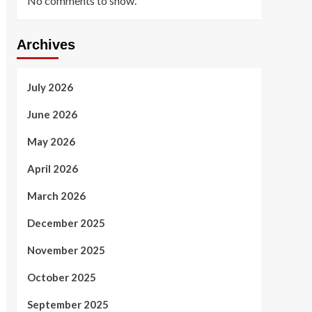
No comments to show.
Archives
July 2026
June 2026
May 2026
April 2026
March 2026
December 2025
November 2025
October 2025
September 2025