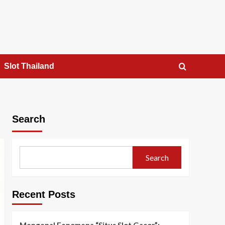
Slot Thailand
Search
Search
Recent Posts