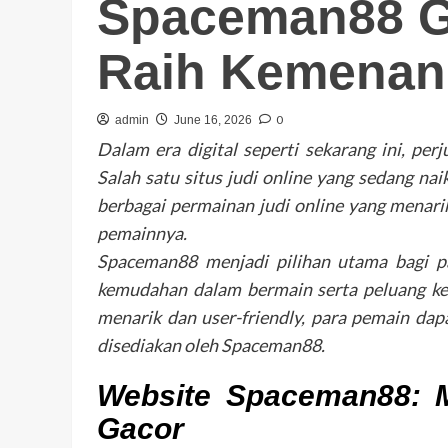
Spaceman88 G
Raih Kemena
0
admin
June 16, 2026
Dalam era digital seperti sekarang ini, per
Salah satu situs judi online yang sedang na
berbagai permainan judi online yang menar
pemainnya.
Spaceman88 menjadi pilihan utama bagi pa
kemudahan dalam bermain serta peluang ke
menarik dan user-friendly, para pemain d
disediakan oleh Spaceman88.
Website Spaceman88: 
Gacor