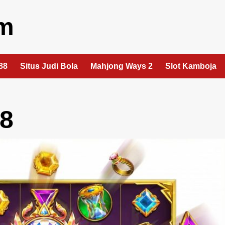
om
88
Situs Judi Bola
Mahjong Ways 2
Slot Kamboja
8