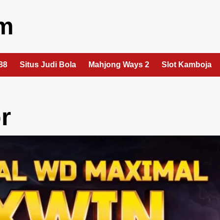
om
88
Situs Judi Bola
Mahjong Ways 2
Slot Kamboja
r