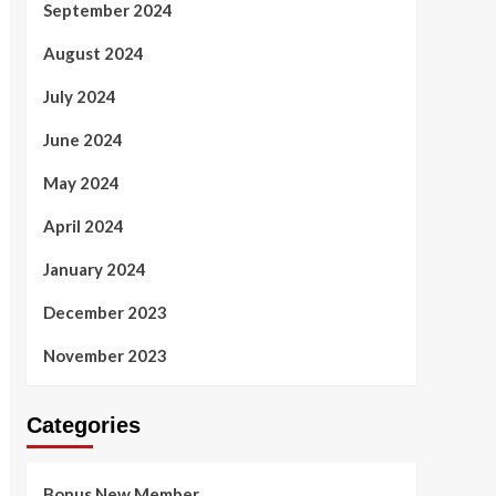
September 2024
August 2024
July 2024
June 2024
May 2024
April 2024
January 2024
December 2023
November 2023
Categories
Bonus New Member