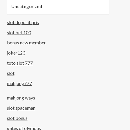
Uncategorized
slot deposit qris
slot bet 100
bonus new member
joker123
toto slot 777
slot
mahjong777
mahjong ways
slot spaceman
slot bonus
gates of olympus