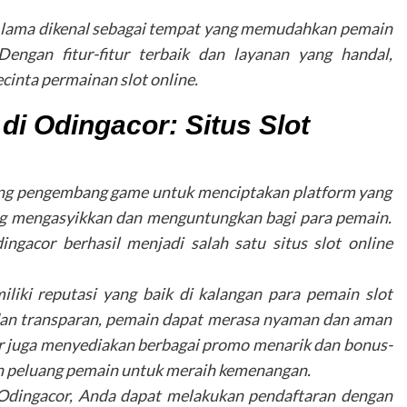
ah lama dikenal sebagai tempat yang memudahkan pemain
gan fitur-fitur terbaik dan layanan yang handal,
cinta permainan slot online.
i Odingacor: Situs Slot
ang pengembang game untuk menciptakan platform yang
g mengasyikkan dan menguntungkan bagi para pemain.
ngacor berhasil menjadi salah satu situs slot online
liki reputasi yang baik di kalangan para pemain slot
 dan transparan, pemain dapat merasa nyaman dan aman
acor juga menyediakan berbagai promo menarik dan bonus-
 peluang pemain untuk meraih kemenangan.
 Odingacor, Anda dapat melakukan pendaftaran dengan