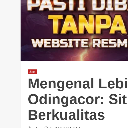
Slot
Mengenal Lebi
Odingacor: Sit
Berkualitas