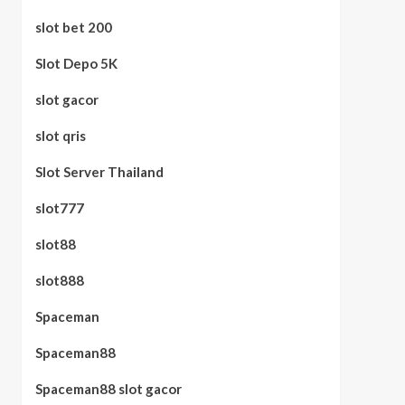
slot bet 200
Slot Depo 5K
slot gacor
slot qris
Slot Server Thailand
slot777
slot88
slot888
Spaceman
Spaceman88
Spaceman88 slot gacor