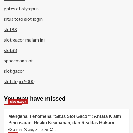
gates of olympus
situs toto slot login
slot88
slot gacor malam ini
slot88
spaceman slot
slot gacor
slot depo 5000
You may have missed
slot gacor
Mengenal Fenomena “Situs Slot Gacor”: Antara Klaim
Pemasaran, Risiko Keamanan, dan Realitas Hukum
admin
July 31, 2026
0