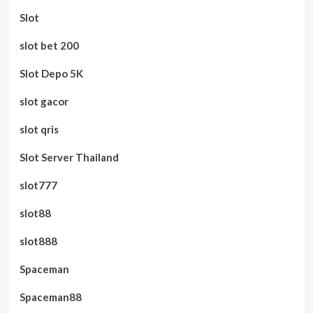
Slot
slot bet 200
Slot Depo 5K
slot gacor
slot qris
Slot Server Thailand
slot777
slot88
slot888
Spaceman
Spaceman88