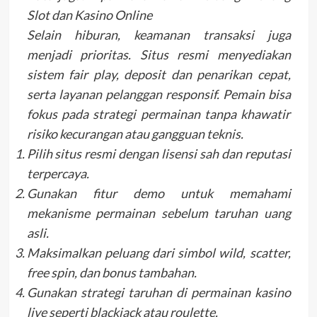
Slot dan Kasino Online
Selain hiburan, keamanan transaksi juga
menjadi prioritas. Situs resmi menyediakan
sistem fair play, deposit dan penarikan cepat,
serta layanan pelanggan responsif. Pemain bisa
fokus pada strategi permainan tanpa khawatir
risiko kecurangan atau gangguan teknis.
Pilih situs resmi dengan lisensi sah dan reputasi
terpercaya.
Gunakan fitur demo untuk memahami
mekanisme permainan sebelum taruhan uang
asli.
Maksimalkan peluang dari simbol wild, scatter,
free spin, dan bonus tambahan.
Gunakan strategi taruhan di permainan kasino
live seperti blackjack atau roulette.