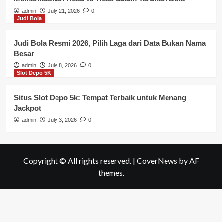
admin
July 21, 2026
0
Judi Bola
Judi Bola Resmi 2026, Pilih Laga dari Data Bukan Nama
Besar
admin
July 8, 2026
0
Slot Depo 5K
Situs Slot Depo 5k: Tempat Terbaik untuk Menang
Jackpot
admin
July 3, 2026
0
Copyright © All rights reserved.
|
CoverNews
by AF
themes.