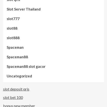
Slot Server Thailand
slot777
slot88
slot888
Spaceman
Spaceman88
Spaceman88 slot gacor
Uncategorized
slot deposit qris
slot bet 100
bonus new member