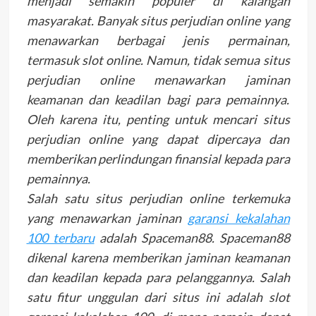
menjadi semakin populer di kalangan
masyarakat. Banyak situs perjudian online yang
menawarkan berbagai jenis permainan,
termasuk slot online. Namun, tidak semua situs
perjudian online menawarkan jaminan
keamanan dan keadilan bagi para pemainnya.
Oleh karena itu, penting untuk mencari situs
perjudian online yang dapat dipercaya dan
memberikan perlindungan finansial kepada para
pemainnya.
Salah satu situs perjudian online terkemuka
yang menawarkan jaminan
garansi kekalahan
100 terbaru
adalah Spaceman88. Spaceman88
dikenal karena memberikan jaminan keamanan
dan keadilan kepada para pelanggannya. Salah
satu fitur unggulan dari situs ini adalah slot