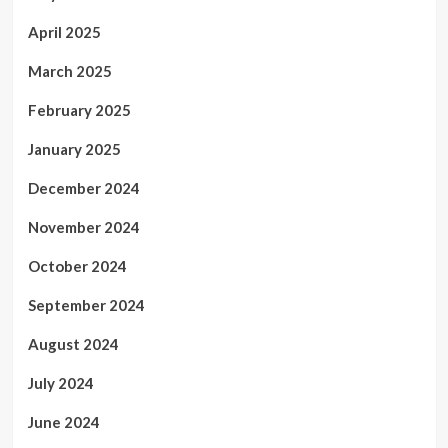
April 2025
March 2025
February 2025
January 2025
December 2024
November 2024
October 2024
September 2024
August 2024
July 2024
June 2024