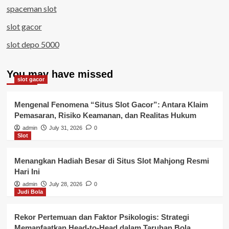
spaceman slot
slot gacor
slot depo 5000
You may have missed
slot gacor
Mengenal Fenomena “Situs Slot Gacor”: Antara Klaim
Pemasaran, Risiko Keamanan, dan Realitas Hukum
admin
July 31, 2026
0
Slot
Menangkan Hadiah Besar di Situs Slot Mahjong Resmi
Hari Ini
admin
July 28, 2026
0
Judi Bola
Rekor Pertemuan dan Faktor Psikologis: Strategi
Memanfaatkan Head-to-Head dalam Taruhan Bola