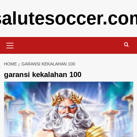
Skip
salutesoccer.co
to
content
Primary
Menu
HOME
GARANSI KEKALAHAN 100
garansi kekalahan 100