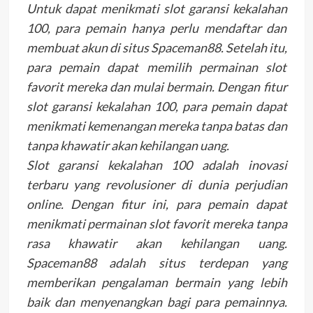
Untuk dapat menikmati slot garansi kekalahan
100, para pemain hanya perlu mendaftar dan
membuat akun di situs Spaceman88. Setelah itu,
para pemain dapat memilih permainan slot
favorit mereka dan mulai bermain. Dengan fitur
slot garansi kekalahan 100, para pemain dapat
menikmati kemenangan mereka tanpa batas dan
tanpa khawatir akan kehilangan uang.
Slot garansi kekalahan 100 adalah inovasi
terbaru yang revolusioner di dunia perjudian
online. Dengan fitur ini, para pemain dapat
menikmati permainan slot favorit mereka tanpa
rasa khawatir akan kehilangan uang.
Spaceman88 adalah situs terdepan yang
memberikan pengalaman bermain yang lebih
baik dan menyenangkan bagi para pemainnya.