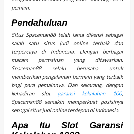
pemain.
Pendahuluan
Situs Spaceman88 telah lama dikenal sebagai
salah satu situs judi online terbaik dan
terpercaya di Indonesia. Dengan berbagai
macam permainan yang ditawarkan,
Spaceman88 selalu berusaha untuk
memberikan pengalaman bermain yang terbaik
bagi para pemainnya. Dan sekarang, dengan
kehadiran slot
garansi kekalahan 100
,
Spaceman88 semakin memperkuat posisinya
sebagai situs judi online terdepan di Indonesia.
Apa Itu Slot Garansi