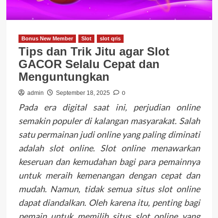
Bonus New Member
Slot
slot qris
Tips dan Trik Jitu agar Slot
GACOR Selalu Cepat dan
Menguntungkan
0
admin
September 18, 2025
Pada era digital saat ini, perjudian online
semakin populer di kalangan masyarakat. Salah
satu permainan judi online yang paling diminati
adalah slot online. Slot online menawarkan
keseruan dan kemudahan bagi para pemainnya
untuk meraih kemenangan dengan cepat dan
mudah. Namun, tidak semua situs slot online
dapat diandalkan. Oleh karena itu, penting bagi
pemain untuk memilih situs slot online yang