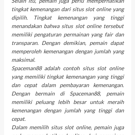
Selain itu, pemain juga perlu memperhatikan
tingkat kemenangan dari situs slot online yang
dipilih. Tingkat kemenangan yang tinggi
menandakan bahwa situs slot online tersebut
memiliki pengaturan permainan yang fair dan
transparan. Dengan demikian, pemain dapat
memperoleh kemenangan dengan jumlah yang
maksimal.
Spaceman88 adalah contoh situs slot online
yang memiliki tingkat kemenangan yang tinggi
dan cepat dalam pembayaran kemenangan.
Dengan bermain di Spaceman88, pemain
memiliki peluang lebih besar untuk meraih
kemenangan dengan jumlah yang tinggi dan
cepat.
Dalam memilih situs slot online, pemain juga