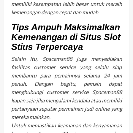
memiliki kesempatan lebih besar untuk meraih
kemenangan dengan cepat dan mudah.
Tips Ampuh Maksimalkan
Kemenangan di Situs Slot
Stius Terpercaya
Selain itu, Spaceman88 juga menyediakan
fasilitas customer service yang selalu siap
membantu para pemainnya selama 24 jam
penuh. Dengan begitu, pemain dapat
menghubungi customer service Spaceman88
kapan saja jika mengalami kendala atau memiliki
pertanyaan seputar permainan judi online yang
mereka mainkan.
Untuk memastikan keamanan dan kenyamanan