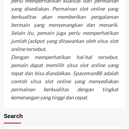
perlu memperhatikan kualitas dari permainan
yang disediakan. Permainan slot online yang
berkualitas akan memberikan pengalaman
bermain yang menyenangkan dan menarik.
Selain itu, pemain juga perlu memperhatikan
jumlah jackpot yang ditawarkan oleh situs slot
online tersebut.
Dengan memperhatikan hal-hal tersebut,
pemain dapat memilih situs slot online yang
tepat dan bisa diandalkan. Spaceman88 adalah
contoh situs slot online yang menyediakan
permainan berkualitas dengan tingkat
kemenangan yang tinggi dan cepat.
Search