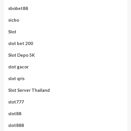
sbobet88
sicbo
Slot
slot bet 200
Slot Depo 5K
slot gacor
slot qris
Slot Server Thailand
slot777
slot88
slot888