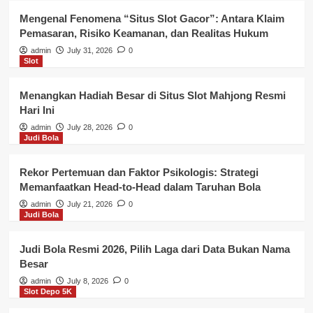
Mengenal Fenomena “Situs Slot Gacor”: Antara Klaim
Pemasaran, Risiko Keamanan, dan Realitas Hukum
admin
July 31, 2026
0
Slot
Menangkan Hadiah Besar di Situs Slot Mahjong Resmi
Hari Ini
admin
July 28, 2026
0
Judi Bola
Rekor Pertemuan dan Faktor Psikologis: Strategi
Memanfaatkan Head-to-Head dalam Taruhan Bola
admin
July 21, 2026
0
Judi Bola
Judi Bola Resmi 2026, Pilih Laga dari Data Bukan Nama
Besar
admin
July 8, 2026
0
Slot Depo 5K