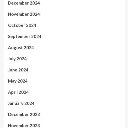
December 2024
November 2024
October 2024
September 2024
August 2024
July 2024
June 2024
May 2024
April 2024
January 2024
December 2023
November 2023