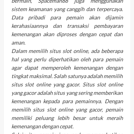
bermain, Spaceman88 juga menggunakan
sistem keamanan yang canggih dan terpercaya.
Data pribadi para pemain akan dijamin
kerahasiaannya dan transaksi pembayaran
kemenangan akan diproses dengan cepat dan
aman.
Dalam memilih situs slot online, ada beberapa
hal yang perlu diperhatikan oleh para pemain
agar dapat memperoleh kemenangan dengan
tingkat maksimal. Salah satunya adalah memilih
situs slot online yang gacor. Situs slot online
yang gacor adalah situs yang sering memberikan
kemenangan kepada para pemainnya. Dengan
memilih situs slot online yang gacor, pemain
memiliki peluang lebih besar untuk meraih
kemenangan dengan cepat.