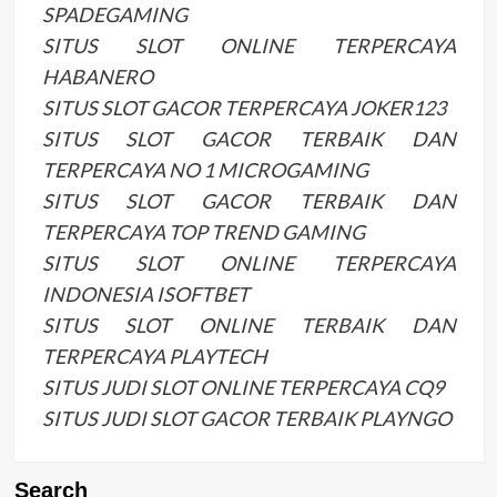
SPADEGAMING
SITUS SLOT ONLINE TERPERCAYA
HABANERO
SITUS SLOT GACOR TERPERCAYA JOKER123
SITUS SLOT GACOR TERBAIK DAN
TERPERCAYA NO 1 MICROGAMING
SITUS SLOT GACOR TERBAIK DAN
TERPERCAYA TOP TREND GAMING
SITUS SLOT ONLINE TERPERCAYA
INDONESIA ISOFTBET
SITUS SLOT ONLINE TERBAIK DAN
TERPERCAYA PLAYTECH
SITUS JUDI SLOT ONLINE TERPERCAYA CQ9
SITUS JUDI SLOT GACOR TERBAIK PLAYNGO
Search