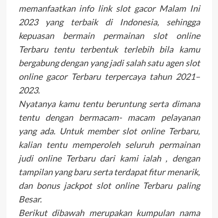
memanfaatkan info link slot gacor Malam Ini
2023 yang terbaik di Indonesia, sehingga
kepuasan bermain permainan slot online
Terbaru tentu terbentuk terlebih bila kamu
bergabung dengan yang jadi salah satu agen slot
online gacor Terbaru terpercaya tahun 2021–
2023.
Nyatanya kamu tentu beruntung serta dimana
tentu dengan bermacam- macam pelayanan
yang ada. Untuk member slot online Terbaru,
kalian tentu memperoleh seluruh permainan
judi online Terbaru dari kami ialah , dengan
tampilan yang baru serta terdapat fitur menarik,
dan bonus jackpot slot online Terbaru paling
Besar.
Berikut dibawah merupakan kumpulan nama