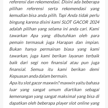
referensi dan rekomendasi. Disini ada beberapa
pilihan referensi serta rekomendasi yang
kemudian bisa anda pilih. Tapi Anda tidak perlu
bingung karena disini kami SLOT GACOR 2024
adalah pilihan yang selama ini anda cari. Kami
tawarkan Apa yang dibutuhkan oleh para
pemain termasuk juga Harapan dan impian.
Bukan hanya permainan biasa yang kami
tawarkan, juga kami berikan layanan terbaik
baik dari segi non finansial atau pun juga
finansial. Semua itu kami berikan demi
Kepuasan anda dalam bermain.
Apa itu slot gacor maxwin? maxwin yaitu bahasa
luar yang sangat umum diartikan sebagai
kemenangan yang sangat maksimal yang bisa di
dapatkan oleh beberapa player slot online yang