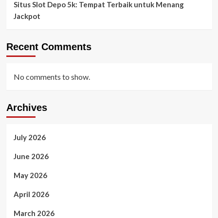
Situs Slot Depo 5k: Tempat Terbaik untuk Menang
Jackpot
Recent Comments
No comments to show.
Archives
July 2026
June 2026
May 2026
April 2026
March 2026