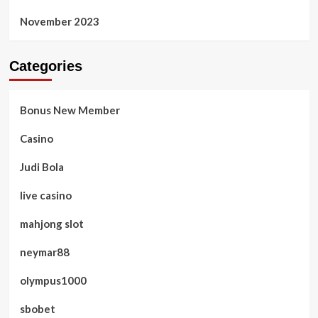
November 2023
Categories
Bonus New Member
Casino
Judi Bola
live casino
mahjong slot
neymar88
olympus1000
sbobet