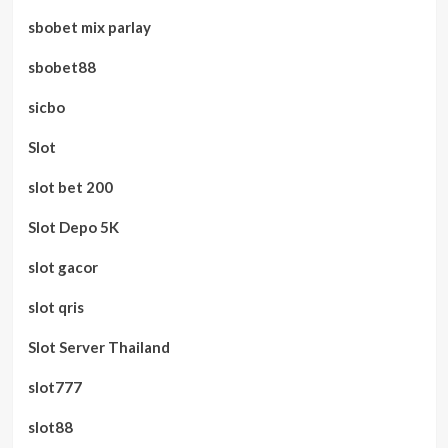
sbobet mix parlay
sbobet88
sicbo
Slot
slot bet 200
Slot Depo 5K
slot gacor
slot qris
Slot Server Thailand
slot777
slot88