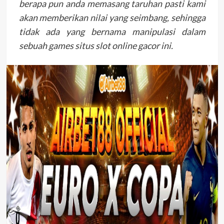
berapa pun anda memasang taruhan pasti kami
akan memberikan nilai yang seimbang, sehingga
tidak ada yang bernama manipulasi dalam
sebuah games situs slot online gacor ini.