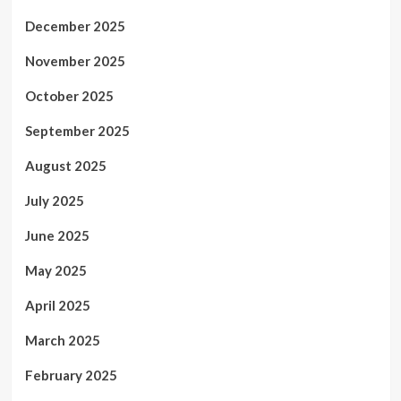
December 2025
November 2025
October 2025
September 2025
August 2025
July 2025
June 2025
May 2025
April 2025
March 2025
February 2025