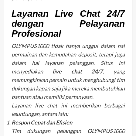
Layanan Live Chat 24/7
dengan Pelayanan
Profesional
OLYMPUS1000 tidak hanya unggul dalam hal
permainan dan kemudahan deposit, tetapi juga
dalam hal layanan pelanggan. Situs ini
menyediakan
live chat 24/7
, yang
memungkinkan pemain untuk menghubungi tim
dukungan kapan saja jika mereka membutuhkan
bantuan atau memiliki pertanyaan.
Layanan live chat ini memberikan berbagai
keuntungan, antara lain:
Respon Cepat dan Efisien
Tim dukungan pelanggan OLYMPUS1000