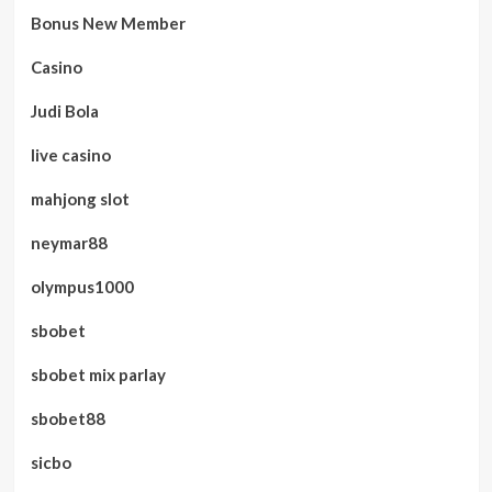
Bonus New Member
Casino
Judi Bola
live casino
mahjong slot
neymar88
olympus1000
sbobet
sbobet mix parlay
sbobet88
sicbo