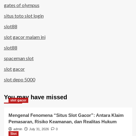
gates of olympus
situs toto slot login
slot88
slot gacor malam ini
slot88
spaceman slot
slot gacor
slot depo 5000
You may have missed
slot gacor
Mengenal Fenomena “Situs Slot Gacor”: Antara Klaim
Pemasaran, Risiko Keamanan, dan Realitas Hukum
admin
July 31, 2026
0
Slot