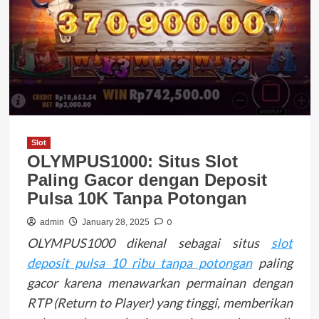
Slot
OLYMPUS1000: Situs Slot
Paling Gacor dengan Deposit
Pulsa 10K Tanpa Potongan
0
admin
January 28, 2025
OLYMPUS1000 dikenal sebagai situs
slot
deposit pulsa 10 ribu tanpa potongan
paling
gacor karena menawarkan permainan dengan
RTP (Return to Player) yang tinggi, memberikan