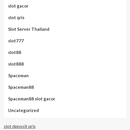
slot gacor
slot qris
Slot Server Thailand
slot777
slot88
slot888
Spaceman
Spaceman88
Spaceman88 slot gacor
Uncategorized
slot deposit qris