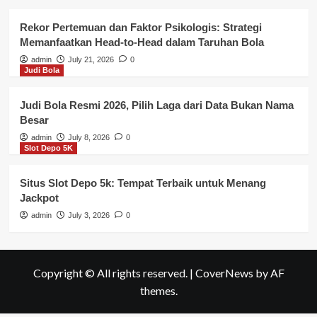
Rekor Pertemuan dan Faktor Psikologis: Strategi
Memanfaatkan Head-to-Head dalam Taruhan Bola
admin
July 21, 2026
0
Judi Bola
Judi Bola Resmi 2026, Pilih Laga dari Data Bukan Nama
Besar
admin
July 8, 2026
0
Slot Depo 5K
Situs Slot Depo 5k: Tempat Terbaik untuk Menang
Jackpot
admin
July 3, 2026
0
Copyright © All rights reserved.
|
CoverNews
by AF
themes.