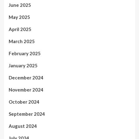
June 2025
May 2025
April 2025
March 2025
February 2025
January 2025
December 2024
November 2024
October 2024
September 2024
August 2024
July 2024