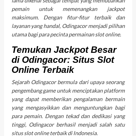
lama dikenal sebagai tempat yang memudahkan
pemain untuk memenangkan jackpot
maksimum. Dengan fitur-fitur terbaik dan
layanan yang handal, Odingacor menjadi pilihan
utama bagi para pecinta permainan slot online.
Temukan Jackpot Besar
di Odingacor: Situs Slot
Online Terbaik
Sejarah Odingacor bermula dari upaya seorang
pengembang game untuk menciptakan platform
yang dapat memberikan pengalaman bermain
yang mengasyikkan dan menguntungkan bagi
para pemain. Dengan tekad dan dedikasi yang
tinggi, Odingacor berhasil menjadi salah satu
situs slot online terbaik di Indonesia.