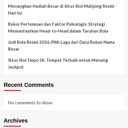
Menangkan Hadiah Besar di Situs Slot Mahjong Resmi
Hari Ini
Rekor Pertemuan dan Faktor Psikologis: Strategi
Memanfaatkan Head-to-Head dalam Taruhan Bola
Judi Bola Resmi 2026, Pilih Laga dari Data Bukan Nama
Besar
Situs Slot Depo 5k: Tempat Terbaik untuk Menang
Jackpot
Recent Comments
No comments to show.
Archives