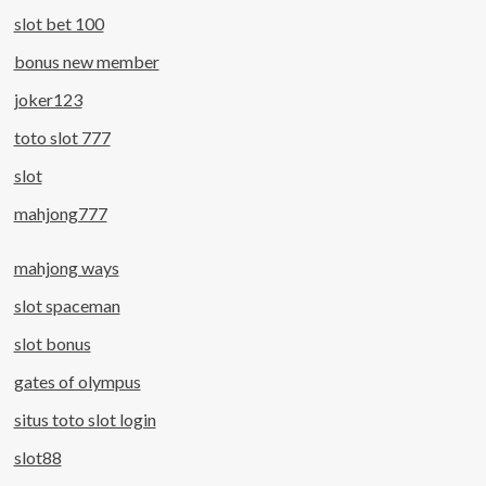
slot bet 100
bonus new member
joker123
toto slot 777
slot
mahjong777
mahjong ways
slot spaceman
slot bonus
gates of olympus
situs toto slot login
slot88