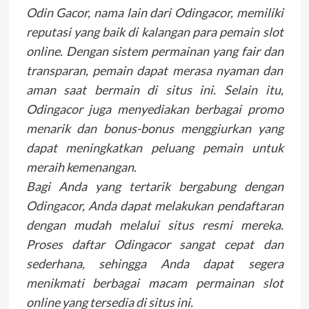
Odin Gacor, nama lain dari Odingacor, memiliki
reputasi yang baik di kalangan para pemain slot
online. Dengan sistem permainan yang fair dan
transparan, pemain dapat merasa nyaman dan
aman saat bermain di situs ini. Selain itu,
Odingacor juga menyediakan berbagai promo
menarik dan bonus-bonus menggiurkan yang
dapat meningkatkan peluang pemain untuk
meraih kemenangan.
Bagi Anda yang tertarik bergabung dengan
Odingacor, Anda dapat melakukan pendaftaran
dengan mudah melalui situs resmi mereka.
Proses daftar Odingacor sangat cepat dan
sederhana, sehingga Anda dapat segera
menikmati berbagai macam permainan slot
online yang tersedia di situs ini.