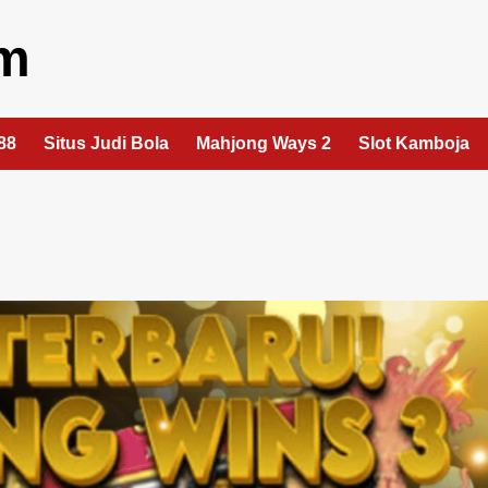
om
88
Situs Judi Bola
Mahjong Ways 2
Slot Kamboja