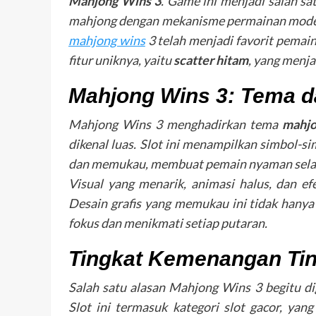
Mahjong Wins 3
. Game ini menjadi salah sa
mahjong dengan mekanisme permainan mode
mahjong wins
3 telah menjadi favorit pemain
fitur uniknya, yaitu
scatter hitam
, yang menj
Mahjong Wins 3: Tema d
Mahjong Wins 3 menghadirkan tema
mahjo
dikenal luas. Slot ini menampilkan simbol-s
dan memukau, membuat pemain nyaman sela
Visual yang menarik, animasi halus, dan ef
Desain grafis yang memukau ini tidak hany
fokus dan menikmati setiap putaran.
Tingkat Kemenangan Tin
Salah satu alasan Mahjong Wins 3 begitu d
Slot ini termasuk kategori slot gacor, yan