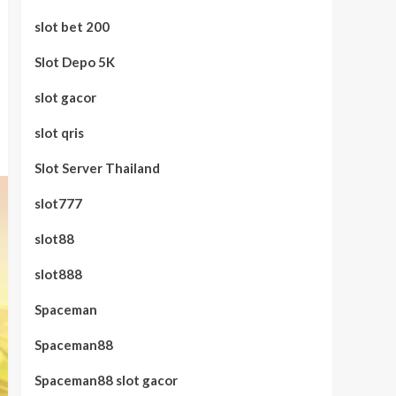
slot bet 200
Slot Depo 5K
slot gacor
slot qris
Slot Server Thailand
slot777
slot88
slot888
Spaceman
Spaceman88
Spaceman88 slot gacor