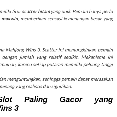
iliki fitur
scatter hitam
yang unik. Pemain hanya perlu
n
maxwin
, memberikan sensasi kemenangan besar yang
ama Mahjong Wins 3. Scatter ini memungkinkan pemain
engan jumlah yang relatif sedikit. Mekanisme ini
mainan, karena setiap putaran memiliki peluang tinggi
 dan menguntungkan, sehingga pemain dapat merasakan
enang yang realistis dan signifikan.
lot Paling Gacor yang
ins 3