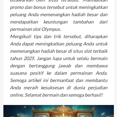
promo dan bonus tersebut untuk meningkatkan
peluang Anda memenangkan hadiah besar dan
mendapatkan keuntungan tambahan dari
permainan slot Olympus.
Mengikuti tips dan trik tersebut, diharapkan
Anda dapat meningkatkan peluang Anda untuk
memenangkan hadiah besar di situs slot terbaik
tahun 2025. Jangan lupa untuk selalu bermain
dengan bertanggung jawab dan membawa
suasana positif ke dalam permainan Anda.
Semoga artikel ini bermanfaat dan membantu
Anda meraih kesuksesan di dunia perjudian
online. Selamat bermain dan semoga berhasil!