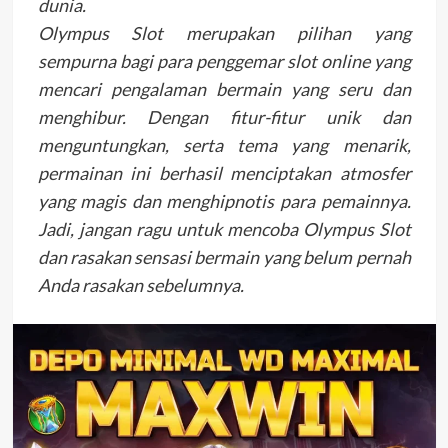
dunia.
Olympus Slot merupakan pilihan yang
sempurna bagi para penggemar slot online yang
mencari pengalaman bermain yang seru dan
menghibur. Dengan fitur-fitur unik dan
menguntungkan, serta tema yang menarik,
permainan ini berhasil menciptakan atmosfer
yang magis dan menghipnotis para pemainnya.
Jadi, jangan ragu untuk mencoba Olympus Slot
dan rasakan sensasi bermain yang belum pernah
Anda rasakan sebelumnya.