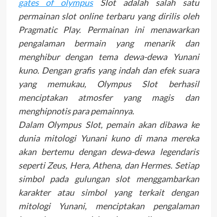
gates of olympus
Slot adalah salah satu
permainan slot online terbaru yang dirilis oleh
Pragmatic Play. Permainan ini menawarkan
pengalaman bermain yang menarik dan
menghibur dengan tema dewa-dewa Yunani
kuno. Dengan grafis yang indah dan efek suara
yang memukau, Olympus Slot berhasil
menciptakan atmosfer yang magis dan
menghipnotis para pemainnya.
Dalam Olympus Slot, pemain akan dibawa ke
dunia mitologi Yunani kuno di mana mereka
akan bertemu dengan dewa-dewa legendaris
seperti Zeus, Hera, Athena, dan Hermes. Setiap
simbol pada gulungan slot menggambarkan
karakter atau simbol yang terkait dengan
mitologi Yunani, menciptakan pengalaman