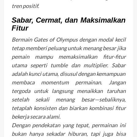
tren positif.
Sabar, Cermat, dan Maksimalkan
Fitur
Bermain
Gates of Olympus
dengan modal kecil
tetap memberi peluang untuk menang besar jika
pemain mampu memaksimalkan fitur-fitur
utama seperti tumble dan multiplier. Sabar
adalah kunci utama, disusul dengan kemampuan
membaca momentum permainan. Jangan
tergoda untuk langsung menaikkan taruhan
setelah sekali menang besar—sebaliknya,
tetaplah konsisten dan biarkan kombinasi fitur
bekerja secara alami.
Dengan pendekatan yang tepat, permainan ini
bukan hanya sekadar hiburan, tapi juga bisa