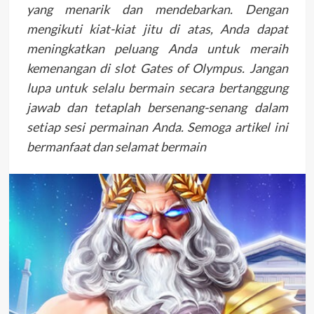
yang menarik dan mendebarkan. Dengan
mengikuti kiat-kiat jitu di atas, Anda dapat
meningkatkan peluang Anda untuk meraih
kemenangan di slot Gates of Olympus. Jangan
lupa untuk selalu bermain secara bertanggung
jawab dan tetaplah bersenang-senang dalam
setiap sesi permainan Anda. Semoga artikel ini
bermanfaat dan selamat bermain