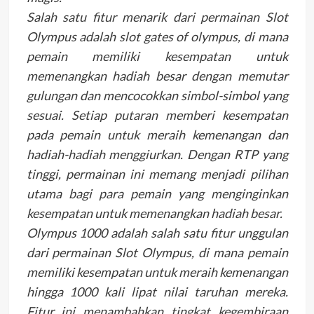
Salah satu fitur menarik dari permainan Slot
Olympus adalah slot gates of olympus, di mana
pemain memiliki kesempatan untuk
memenangkan hadiah besar dengan memutar
gulungan dan mencocokkan simbol-simbol yang
sesuai. Setiap putaran memberi kesempatan
pada pemain untuk meraih kemenangan dan
hadiah-hadiah menggiurkan. Dengan RTP yang
tinggi, permainan ini memang menjadi pilihan
utama bagi para pemain yang menginginkan
kesempatan untuk memenangkan hadiah besar.
Olympus 1000 adalah salah satu fitur unggulan
dari permainan Slot Olympus, di mana pemain
memiliki kesempatan untuk meraih kemenangan
hingga 1000 kali lipat nilai taruhan mereka.
Fitur ini menambahkan tingkat kegembiraan