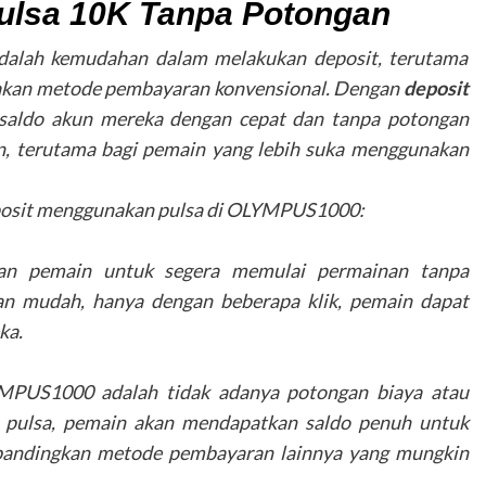
ulsa 10K Tanpa Potongan
dalah kemudahan dalam melakukan deposit, terutama
nakan metode pembayaran konvensional. Dengan
deposit
 saldo akun mereka dengan cepat dan tanpa potongan
an, terutama bagi pemain yang lebih suka menggunakan
eposit menggunakan pulsa di OLYMPUS1000:
an pemain untuk segera memulai permainan tanpa
an mudah, hanya dengan beberapa klik, pemain dapat
ka.
LYMPUS1000 adalah tidak adanya potongan biaya atau
 pulsa, pemain akan mendapatkan saldo penuh untuk
ibandingkan metode pembayaran lainnya yang mungkin