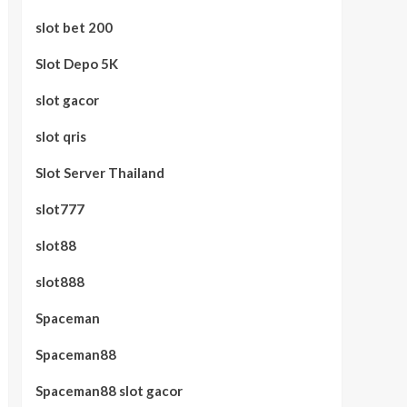
slot bet 200
Slot Depo 5K
slot gacor
slot qris
Slot Server Thailand
slot777
slot88
slot888
Spaceman
Spaceman88
Spaceman88 slot gacor