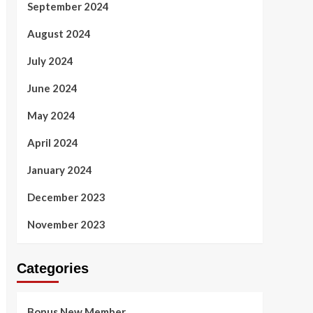
September 2024
August 2024
July 2024
June 2024
May 2024
April 2024
January 2024
December 2023
November 2023
Categories
Bonus New Member