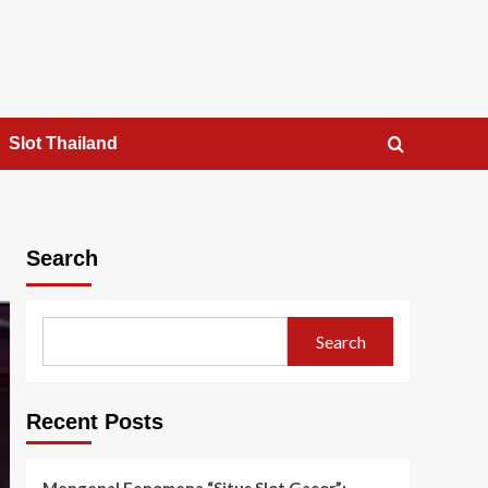
Slot Thailand
Search
Search
Recent Posts