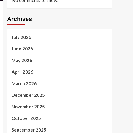
No comments to show.
Archives
July 2026
June 2026
May 2026
April 2026
March 2026
December 2025
November 2025
October 2025
September 2025