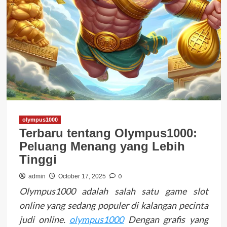
olympus1000
Terbaru tentang Olympus1000:
Peluang Menang yang Lebih
Tinggi
0
admin
October 17, 2025
Olympus1000 adalah salah satu game slot
online yang sedang populer di kalangan pecinta
judi online.
olympus1000
Dengan grafis yang