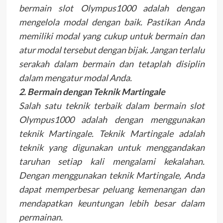
bermain slot Olympus1000 adalah dengan
mengelola modal dengan baik. Pastikan Anda
memiliki modal yang cukup untuk bermain dan
atur modal tersebut dengan bijak. Jangan terlalu
serakah dalam bermain dan tetaplah disiplin
dalam mengatur modal Anda.
2. Bermain dengan Teknik Martingale
Salah satu teknik terbaik dalam bermain slot
Olympus1000 adalah dengan menggunakan
teknik Martingale. Teknik Martingale adalah
teknik yang digunakan untuk menggandakan
taruhan setiap kali mengalami kekalahan.
Dengan menggunakan teknik Martingale, Anda
dapat memperbesar peluang kemenangan dan
mendapatkan keuntungan lebih besar dalam
permainan.