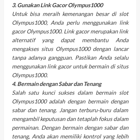
3. Gunakan Link Gacor Olympus1000
Untuk bisa meraih kemenangan besar di slot
Olympus1000, Anda perlu menggunakan link
gacor Olympus1000. Link gacor merupakan link
alternatif yang dapat membantu Anda
mengakses situs Olympus1000 dengan lancar
tanpa adanya gangguan. Pastikan Anda selalu
menggunakan link gacor untuk bermain di situs
Olympus1000.
4. Bermain dengan Sabar dan Tenang
Salah satu kunci sukses dalam bermain slot
Olympus1000 adalah dengan bermain dengan
sabar dan tenang. Jangan terburu-buru dalam
mengambil keputusan dan tetaplah fokus dalam
permainan. Dengan bermain dengan sabar dan
tenang, Anda akan memiliki kontrol yang lebih