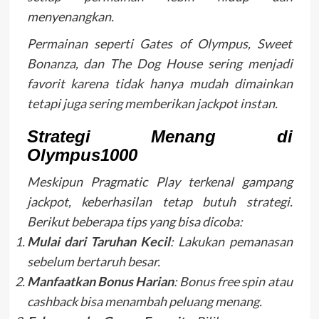
menyenangkan.
Permainan seperti Gates of Olympus, Sweet
Bonanza, dan The Dog House sering menjadi
favorit karena tidak hanya mudah dimainkan
tetapi juga sering memberikan jackpot instan.
Strategi Menang di
Olympus1000
Meskipun Pragmatic Play terkenal gampang
jackpot, keberhasilan tetap butuh strategi.
Berikut beberapa tips yang bisa dicoba:
Mulai dari Taruhan Kecil
: Lakukan pemanasan
sebelum bertaruh besar.
Manfaatkan Bonus Harian
: Bonus free spin atau
cashback bisa menambah peluang menang.