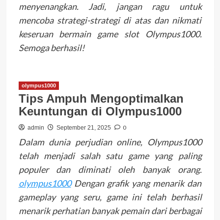
menyenangkan. Jadi, jangan ragu untuk
mencoba strategi-strategi di atas dan nikmati
keseruan bermain game slot Olympus1000.
Semoga berhasil!
olympus1000
Tips Ampuh Mengoptimalkan
Keuntungan di Olympus1000
0
admin
September 21, 2025
Dalam dunia perjudian online, Olympus1000
telah menjadi salah satu game yang paling
populer dan diminati oleh banyak orang.
olympus1000
Dengan grafik yang menarik dan
gameplay yang seru, game ini telah berhasil
menarik perhatian banyak pemain dari berbagai