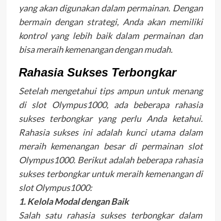
yang akan digunakan dalam permainan. Dengan
bermain dengan strategi, Anda akan memiliki
kontrol yang lebih baik dalam permainan dan
bisa meraih kemenangan dengan mudah.
Rahasia Sukses Terbongkar
Setelah mengetahui tips ampun untuk menang
di slot Olympus1000, ada beberapa rahasia
sukses terbongkar yang perlu Anda ketahui.
Rahasia sukses ini adalah kunci utama dalam
meraih kemenangan besar di permainan slot
Olympus1000. Berikut adalah beberapa rahasia
sukses terbongkar untuk meraih kemenangan di
slot Olympus1000:
1. Kelola Modal dengan Baik
Salah satu rahasia sukses terbongkar dalam