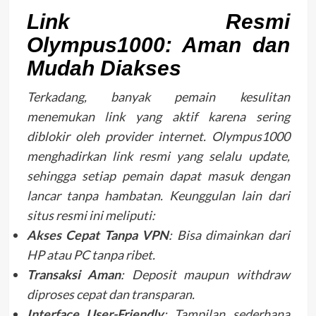
Link Resmi
Olympus1000: Aman dan
Mudah Diakses
Terkadang, banyak pemain kesulitan
menemukan link yang aktif karena sering
diblokir oleh provider internet. Olympus1000
menghadirkan link resmi yang selalu update,
sehingga setiap pemain dapat masuk dengan
lancar tanpa hambatan. Keunggulan lain dari
situs resmi ini meliputi:
Akses Cepat Tanpa VPN
: Bisa dimainkan dari
HP atau PC tanpa ribet.
Transaksi Aman
: Deposit maupun withdraw
diproses cepat dan transparan.
Interface User-Friendly
: Tampilan sederhana