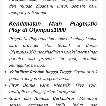
dan mudah dipahami untuk pemain baru
maupun profesional.
Kenikmatan Main Pragmatic
Play di Olympus1000
Pragmatic Play telah lama dikenal sebagai salah
satu provider slot terbaik di dunia.
Olympus1000 menghadirkan koleksi permainan
populer dari provider ini yang memiliki
keunggulan berupa:
Volatilitas Rendah hingga Tinggi
: Cocok untuk
pemain dengan strategi berbeda.
Fitur Bonus yang Menarik
: Free spin,
multipliers, hingga jackpot progresif.
Grafis dan Animasi Berkualitas
: Membuat
setiap permainan lebih hidup dan