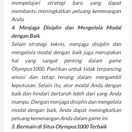
mempelajari strategi baru yang dapat
membantu meningkatkan peluang kemenangan
Anda.
4. Menjaga Disiplin dan Mengelola Modal
dengan Baik
Selain strategi teknis, menjaga disiplin dan
mengelola modal dengan baik juga merupakan
hal yang sangat penting dalam game
Olympus1000. Pastikan untuk tidak terpancing
emosi dan tetap tenang dalam mengambil
keputusan. Selain itu, atur modal Anda dengan
baik dan hindari bertaruh lebih dari yang Anda
mampu. Dengan menjaga disiplin dan mengelola
modal dengan baik, Anda dapat meningkatkan
peluang kemenangan Anda dalam game ini.
5. Bermain di Situs Olympus1000 Terbaik