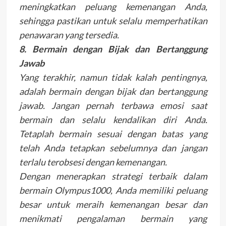
meningkatkan peluang kemenangan Anda,
sehingga pastikan untuk selalu memperhatikan
penawaran yang tersedia.
8. Bermain dengan Bijak dan Bertanggung
Jawab
Yang terakhir, namun tidak kalah pentingnya,
adalah bermain dengan bijak dan bertanggung
jawab. Jangan pernah terbawa emosi saat
bermain dan selalu kendalikan diri Anda.
Tetaplah bermain sesuai dengan batas yang
telah Anda tetapkan sebelumnya dan jangan
terlalu terobsesi dengan kemenangan.
Dengan menerapkan strategi terbaik dalam
bermain Olympus1000, Anda memiliki peluang
besar untuk meraih kemenangan besar dan
menikmati pengalaman bermain yang