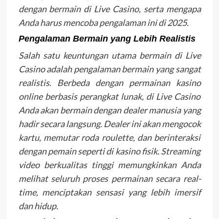
dengan bermain di Live Casino, serta mengapa
Anda harus mencoba pengalaman ini di 2025.
Pengalaman Bermain yang Lebih Realistis
Salah satu keuntungan utama bermain di Live
Casino adalah pengalaman bermain yang sangat
realistis. Berbeda dengan permainan kasino
online berbasis perangkat lunak, di Live Casino
Anda akan bermain dengan dealer manusia yang
hadir secara langsung. Dealer ini akan mengocok
kartu, memutar roda roulette, dan berinteraksi
dengan pemain seperti di kasino fisik. Streaming
video berkualitas tinggi memungkinkan Anda
melihat seluruh proses permainan secara real-
time, menciptakan sensasi yang lebih imersif
dan hidup.