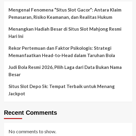
Mengenal Fenomena “Situs Slot Gacor”: Antara Klaim
Pemasaran, Risiko Keamanan, dan Realitas Hukum
Menangkan Hadiah Besar di Situs Slot Mahjong Resmi
Hari Ini
Rekor Pertemuan dan Faktor Psikologis: Strategi
Memanfaatkan Head-to-Head dalam Taruhan Bola
Judi Bola Resmi 2026, Pilih Laga dari Data Bukan Nama
Besar
Situs Slot Depo 5k: Tempat Terbaik untuk Menang
Jackpot
Recent Comments
No comments to show.