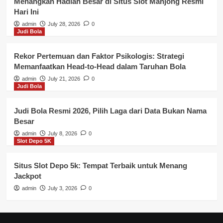
Menangkan Hadiah Besar di Situs Slot Mahjong Resmi
Hari Ini
admin
July 28, 2026
0
Judi Bola
Rekor Pertemuan dan Faktor Psikologis: Strategi
Memanfaatkan Head-to-Head dalam Taruhan Bola
admin
July 21, 2026
0
Judi Bola
Judi Bola Resmi 2026, Pilih Laga dari Data Bukan Nama
Besar
admin
July 8, 2026
0
Slot Depo 5K
Situs Slot Depo 5k: Tempat Terbaik untuk Menang
Jackpot
admin
July 3, 2026
0