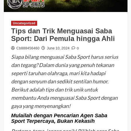
Uncategorized
Tips dan Trik Menguasai Saba
Sport: Dari Pemula hingga Ahli
0
Cb888456460
June 10, 2024
Siapa bilang menguasai Saba Sport harus serius
dan tegang? Dalam dunia yang penuh tekanan
seperti taruhan olahraga, mari kita hadapi
dengan senyum dan sedikit sentilan humor.
Berikut adalah tips dan trik unik untuk
membantu Anda menguasai Saba Sport dengan
gaya yang menyenangkan!
Mulailah dengan Pencarian Agen Saba
Sport Terpercaya, Bukan Kekasih
Pertama-tama, jangan panik! Pilihlah agen Saba