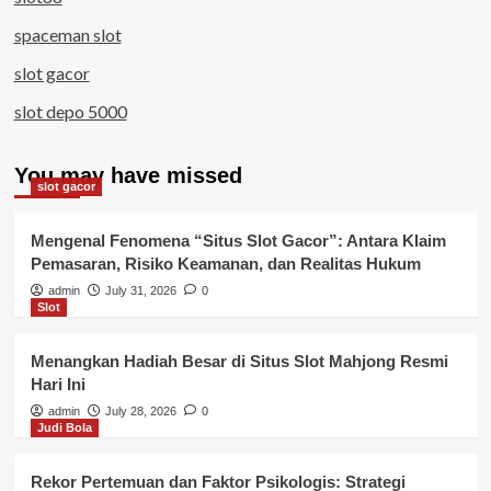
spaceman slot
slot gacor
slot depo 5000
You may have missed
slot gacor
Mengenal Fenomena “Situs Slot Gacor”: Antara Klaim
Pemasaran, Risiko Keamanan, dan Realitas Hukum
admin
July 31, 2026
0
Slot
Menangkan Hadiah Besar di Situs Slot Mahjong Resmi
Hari Ini
admin
July 28, 2026
0
Judi Bola
Rekor Pertemuan dan Faktor Psikologis: Strategi