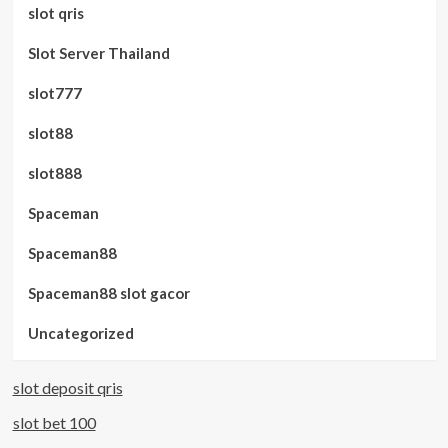
slot qris
Slot Server Thailand
slot777
slot88
slot888
Spaceman
Spaceman88
Spaceman88 slot gacor
Uncategorized
slot deposit qris
slot bet 100