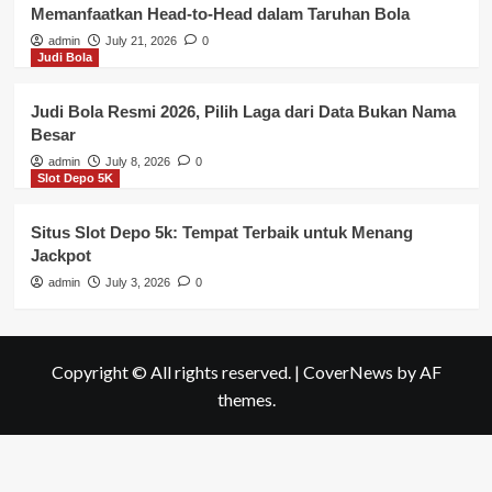
Memanfaatkan Head-to-Head dalam Taruhan Bola
admin
July 21, 2026
0
Judi Bola
Judi Bola Resmi 2026, Pilih Laga dari Data Bukan Nama
Besar
admin
July 8, 2026
0
Slot Depo 5K
Situs Slot Depo 5k: Tempat Terbaik untuk Menang
Jackpot
admin
July 3, 2026
0
Copyright © All rights reserved.
|
CoverNews
by AF
themes.