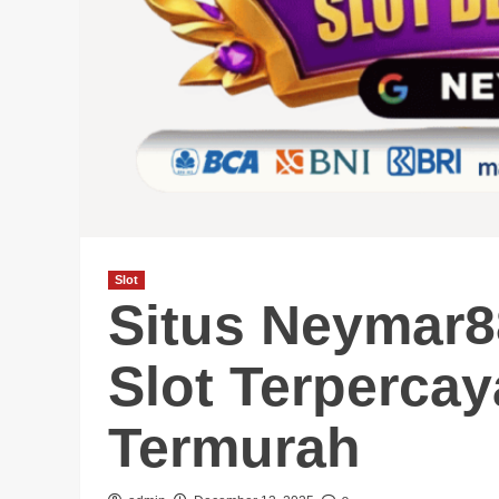
Slot
Situs Neymar
Slot Terperca
Termurah