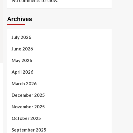
No comments to show.
Archives
July 2026
June 2026
May 2026
April 2026
March 2026
December 2025
November 2025
October 2025
September 2025