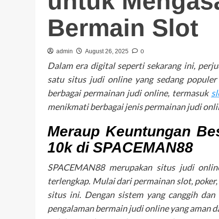
untuk Mengas
Bermain Slot
0
admin
August 26, 2025
Dalam era digital seperti sekarang ini, per
satu situs judi online yang sedang popul
berbagai permainan judi online, termasuk
sl
menikmati berbagai jenis permainan judi onl
Meraup Keuntungan Bes
10k di SPACEMAN88
SPACEMAN88 merupakan situs judi online
terlengkap. Mulai dari permainan slot, poke
situs ini. Dengan sistem yang canggih d
pengalaman bermain judi online yang aman d