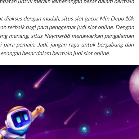
empatan untuk meraih kemenangan besar dalam bermain
t diakses dengan mudah, situs slot gacor Min Depo 10k
han terbaik bagi para penggemar judi slot online. Dengan
mpang menang, situs Neymar88 menawarkan pengalaman
 para pemain. Jadi, jangan ragu untuk bergabung dan
nangan besar dalam bermain judi slot online.