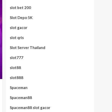
slot bet 200
Slot Depo 5K
slot gacor
slot qris
Slot Server Thailand
slot777
slot88
slot888
Spaceman
Spaceman88
Spaceman88 slot gacor