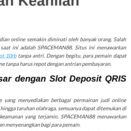
ah Keahlian
judian online semakin diminati oleh banyak orang. Salah
er saat ini adalah SPACEMAN88. Situs ini menawarkan
ot 10rb
tanpa antri. Dengan begitu, para pemain dapat
ine tanpa harus repot dengan antrian pembayaran.
ar dengan Slot Deposit QRIS
 yang menyediakan berbagai permainan judi online
r, hingga taruhan olahraga, semuanya dapat ditemukan di
an keamanan yang terjamin, SPACEMAN88 menawarkan
an menyenangkan bagi para pemain.