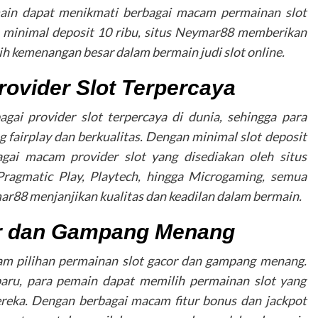
emain dapat menikmati berbagai macam permainan slot
an minimal deposit 10 ribu, situs Neymar88 memberikan
h kemenangan besar dalam bermain judi slot online.
rovider Slot Terpercaya
ai provider slot terpercaya di dunia, sehingga para
fairplay dan berkualitas. Dengan minimal slot deposit
gai macam provider slot yang disediakan oleh situs
Pragmatic Play, Playtech, hingga Microgaming, semua
mar88 menjanjikan kualitas dan keadilan dalam bermain.
or dan Gampang Menang
m pilihan permainan slot gacor dan gampang menang.
baru, para pemain dapat memilih permainan slot yang
reka. Dengan berbagai macam fitur bonus dan jackpot