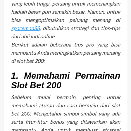
yang lebih tinggi, peluang untuk memenangkan
hadiah besar pun semakin besar. Namun, untuk
bisa mengoptimalkan peluang menang di
spaceman88
, dibutuhkan strategi dan tips-tips
dari ahli judi online.
Berikut adalah beberapa tips pro yang bisa
membantu Anda meningkatkan peluang menang
di slot bet 200:
1. Memahami Permainan
Slot Bet 200
Sebelum mulai bermain, penting untuk
memahami aturan dan cara bermain dari slot
bet 200. Mengetahui simbol-simbol yang ada
serta fitur-fitur bonus yang ditawarkan akan
membantu Anda untuk membuat strategi