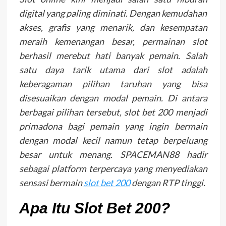
digital yang paling diminati. Dengan kemudahan
akses, grafis yang menarik, dan kesempatan
meraih kemenangan besar, permainan slot
berhasil merebut hati banyak pemain. Salah
satu daya tarik utama dari slot adalah
keberagaman pilihan taruhan yang bisa
disesuaikan dengan modal pemain. Di antara
berbagai pilihan tersebut, slot bet 200 menjadi
primadona bagi pemain yang ingin bermain
dengan modal kecil namun tetap berpeluang
besar untuk menang. SPACEMAN88 hadir
sebagai platform terpercaya yang menyediakan
sensasi bermain
slot bet 200
dengan RTP tinggi.
Apa Itu Slot Bet 200?