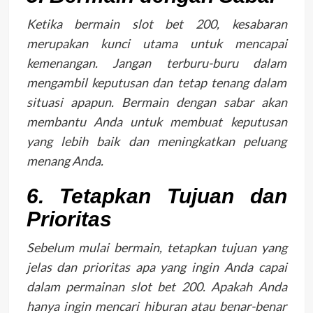
Ketika bermain slot bet 200, kesabaran
merupakan kunci utama untuk mencapai
kemenangan. Jangan terburu-buru dalam
mengambil keputusan dan tetap tenang dalam
situasi apapun. Bermain dengan sabar akan
membantu Anda untuk membuat keputusan
yang lebih baik dan meningkatkan peluang
menang Anda.
6. Tetapkan Tujuan dan
Prioritas
Sebelum mulai bermain, tetapkan tujuan yang
jelas dan prioritas apa yang ingin Anda capai
dalam permainan slot bet 200. Apakah Anda
hanya ingin mencari hiburan atau benar-benar