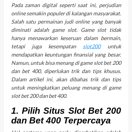
Pada zaman digital seperti saat ini, perjudian
online semakin populer di kalangan masyarakat.
Salah satu permainan judi online yang banyak
diminati adalah game slot. Game slot tidak
hanya menawarkan keseruan dalam bermain,
tetapi juga kesempatan
slot200
untuk
mendapatkan keuntungan finansial yang besar.
Namun, untuk bisa menang di game slot bet 200
dan bet 400, diperlukan trik dan tips khusus.
Dalam artikel ini, akan dibahas trik dan tips
untuk meningkatkan peluang menang di game
slot bet 200 dan bet 400.
1. Pilih Situs Slot Bet 200
dan Bet 400 Terpercaya