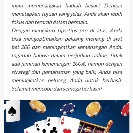
ingin memenangkan hadiah besar? Dengan
menetapkan tujuan yang jelas, Anda akan lebih
fokus dan terarah dalam bermain.
Dengan mengikuti tips-tips pro di atas, Anda
bisa mengoptimalkan peluang menang di slot
bet 200 dan meningkatkan kemenangan Anda.
Ingatlah bahwa dalam perjudian online, tidak
ada jaminan kemenangan 100%, namun dengan
strategi dan pemahaman yang baik, Anda bisa
meningkatkan peluang Anda untuk berhasil.
Selamat mencoba dan semoga berhasil!