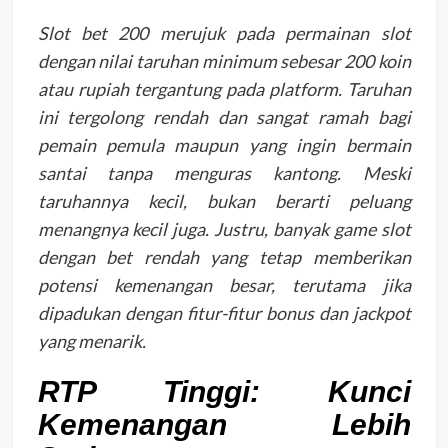
Slot bet 200 merujuk pada permainan slot
dengan nilai taruhan minimum sebesar 200 koin
atau rupiah tergantung pada platform. Taruhan
ini tergolong rendah dan sangat ramah bagi
pemain pemula maupun yang ingin bermain
santai tanpa menguras kantong. Meski
taruhannya kecil, bukan berarti peluang
menangnya kecil juga. Justru, banyak game slot
dengan bet rendah yang tetap memberikan
potensi kemenangan besar, terutama jika
dipadukan dengan fitur-fitur bonus dan jackpot
yang menarik.
RTP Tinggi: Kunci
Kemenangan Lebih