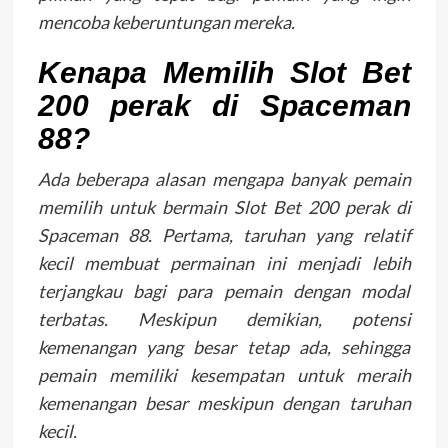
mencoba keberuntungan mereka.
Kenapa Memilih Slot Bet
200 perak di Spaceman
88?
Ada beberapa alasan mengapa banyak pemain
memilih untuk bermain Slot Bet 200 perak di
Spaceman 88. Pertama, taruhan yang relatif
kecil membuat permainan ini menjadi lebih
terjangkau bagi para pemain dengan modal
terbatas. Meskipun demikian, potensi
kemenangan yang besar tetap ada, sehingga
pemain memiliki kesempatan untuk meraih
kemenangan besar meskipun dengan taruhan
kecil.