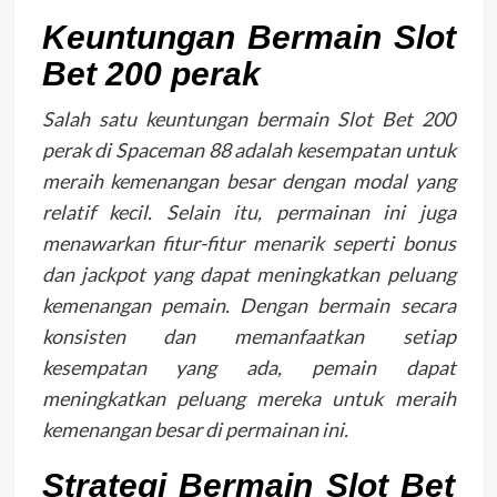
Keuntungan Bermain Slot
Bet 200 perak
Salah satu keuntungan bermain Slot Bet 200
perak di Spaceman 88 adalah kesempatan untuk
meraih kemenangan besar dengan modal yang
relatif kecil. Selain itu, permainan ini juga
menawarkan fitur-fitur menarik seperti bonus
dan jackpot yang dapat meningkatkan peluang
kemenangan pemain. Dengan bermain secara
konsisten dan memanfaatkan setiap
kesempatan yang ada, pemain dapat
meningkatkan peluang mereka untuk meraih
kemenangan besar di permainan ini.
Strategi Bermain Slot Bet