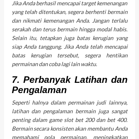
Jika Anda berhasil mencapai target kemenangan
yang telah ditentukan, segera berhenti bermain
dan nikmati kemenangan Anda. Jangan terlalu
serakah dan terus bermain hingga modal habis.
Selain itu, tetapkan juga batas kerugian yang
siap Anda tanggung. Jika Anda telah mencapai
batas kerugian tersebut, segera hentikan
permainan dan coba lagi lain waktu.
7. Perbanyak Latihan dan
Pengalaman
Seperti halnya dalam permainan judi lainnya,
latihan dan pengalaman bermain juga sangat
penting dalam game slot bet 200 dan bet 400.
Bermain secara konsisten akan membantu Anda
memahami pola permainan, meningkatkan