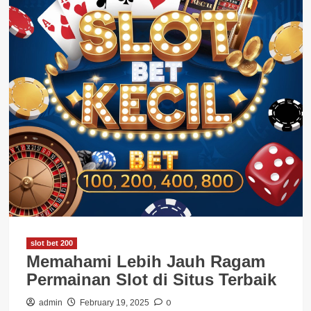
slot bet 200
Memahami Lebih Jauh Ragam
Permainan Slot di Situs Terbaik
0
admin
February 19, 2025