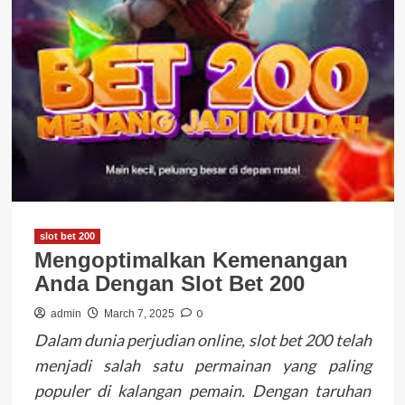
slot bet 200
Mengoptimalkan Kemenangan
Anda Dengan Slot Bet 200
0
admin
March 7, 2025
Dalam dunia perjudian online, slot bet 200 telah
menjadi salah satu permainan yang paling
populer di kalangan pemain. Dengan taruhan