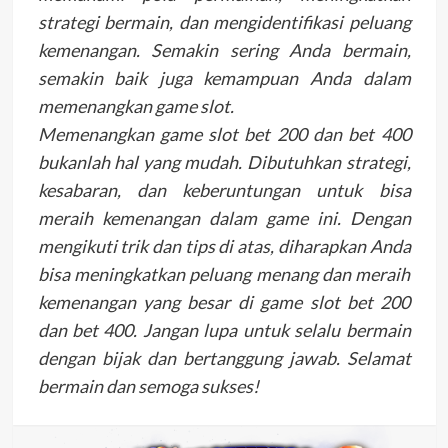
strategi bermain, dan mengidentifikasi peluang
kemenangan. Semakin sering Anda bermain,
semakin baik juga kemampuan Anda dalam
memenangkan game slot.
Memenangkan game slot bet 200 dan bet 400
bukanlah hal yang mudah. Dibutuhkan strategi,
kesabaran, dan keberuntungan untuk bisa
meraih kemenangan dalam game ini. Dengan
mengikuti trik dan tips di atas, diharapkan Anda
bisa meningkatkan peluang menang dan meraih
kemenangan yang besar di game slot bet 200
dan bet 400. Jangan lupa untuk selalu bermain
dengan bijak dan bertanggung jawab. Selamat
bermain dan semoga sukses!