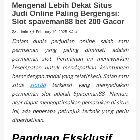
Mengenal Lebih Dekat Situs
Judi Online Paling Bergengsi:
Slot spaveman88 bet 200 Gacor
0
admin
February 19, 2025
Dalam dunia perjudian online, salah satu
permainan yang paling diminati adalah
permainan slot. Permainan ini menawarkan
kesempatan untuk mendapatkan keuntungan
besar dengan modal yang relatif kecil. Salah satu
situs
slot88
terkenal yang menyediakan
permainan slot adalah Spaceman88. Namun,
agar dapat mengoptimalkan pemasukan di situs
ini, ada beberapa petunjuk terbaik yang perlu
diperhatikan.
Panduan Eksklusif