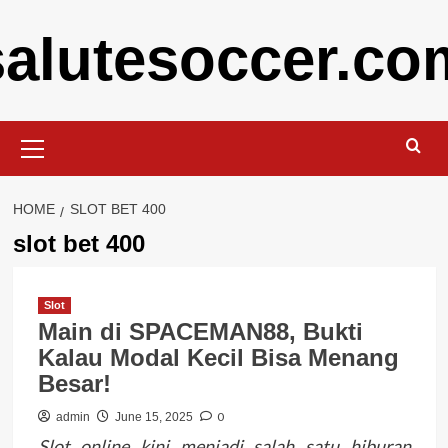
Skip
salutesoccer.co
to
content
Primary
Menu
HOME
SLOT BET 400
slot bet 400
Slot
Main di SPACEMAN88, Bukti
Kalau Modal Kecil Bisa Menang
Besar!
0
admin
June 15, 2025
Slot online kini menjadi salah satu hiburan