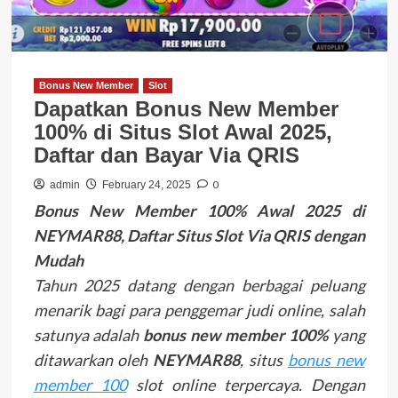
Bonus New Member
Slot
Dapatkan Bonus New Member
100% di Situs Slot Awal 2025,
Daftar dan Bayar Via QRIS
0
admin
February 24, 2025
Bonus New Member 100% Awal 2025 di
NEYMAR88, Daftar Situs Slot Via QRIS dengan
Mudah
Tahun 2025 datang dengan berbagai peluang
menarik bagi para penggemar judi online, salah
satunya adalah
bonus new member 100%
yang
ditawarkan oleh
NEYMAR88
, situs
bonus new
member 100
slot online terpercaya. Dengan