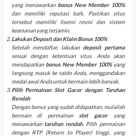
yang menawarkan
bonus New Member 100%
dan memiliki reputasi baik. Pastikan situs
tersebut memiliki lisensi resmi dan sistem
keamanan yang terjamin.
Lakukan Deposit dan Klaim Bonus 100%
Setelah mendaftar, lakukan
deposit pertama
sesuai dengan ketentuan situs. Anda akan
mendapatkan
bonus New Member 100%
yang
langsung masuk ke saldo Anda, menggandakan
modal awal Anda untuk bermain lebih banyak.
Pilih Permainan Slot Gacor dengan Taruhan
Rendah
Dengan bonus yang sudah didapatkan, mulailah
bermain di permainan
slot gacor
yang
menawarkan
taruhan rendah
. Pilih permainan
dengan RTP (Return to Player) tinggi, yang