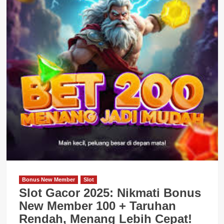
Bonus New Member
Slot
Slot Gacor 2025: Nikmati Bonus
New Member 100 + Taruhan
Rendah, Menang Lebih Cepat!