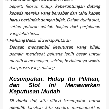
Seperti filosofi hidup,
keberuntungan datang
kepada mereka yang bersabar dan tahu kapan
harus bertindak dengan bijak
. Dalam dunia slot,
setiap putaran adalah bagian dari perjalanan
yang lebih besar.
Peluang Besar di Setiap Putaran
Dengan mengambil keputusan yang bijak
,
pemain mendapat peluang lebih besar untuk
meraih kemenangan, seiring berjalannya waktu
dan proses yang matang.
Kesimpulan: Hidup Itu Pilihan,
dan Slot Ini Menawarkan
Keputusan Mudah
Di dunia slot
, kita diberi kesempatan untuk
memilih
langkah kita sendiri, memanfaatkan