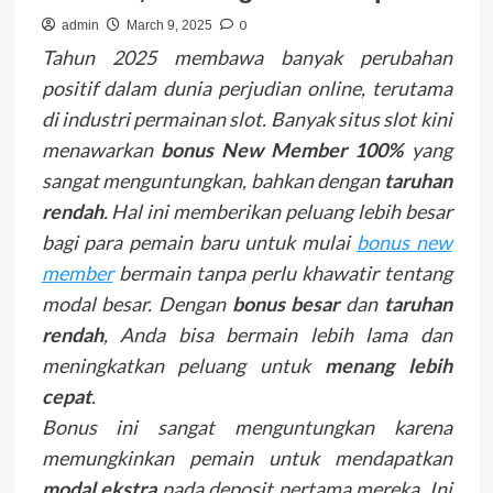
0
admin
March 9, 2025
Tahun 2025 membawa banyak perubahan
positif dalam dunia perjudian online, terutama
di industri permainan slot. Banyak situs slot kini
menawarkan
bonus New Member 100%
yang
sangat menguntungkan, bahkan dengan
taruhan
rendah
. Hal ini memberikan peluang lebih besar
bagi para pemain baru untuk mulai
bonus new
member
bermain tanpa perlu khawatir tentang
modal besar. Dengan
bonus besar
dan
taruhan
rendah
, Anda bisa bermain lebih lama dan
meningkatkan peluang untuk
menang lebih
cepat
.
Bonus ini sangat menguntungkan karena
memungkinkan pemain untuk mendapatkan
modal ekstra
pada deposit pertama mereka. Ini