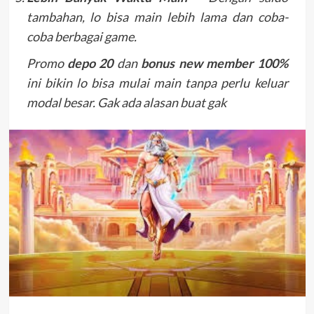
tambahan, lo bisa main lebih lama dan coba-
coba berbagai game.
Promo
depo 20
dan
bonus new member 100%
ini bikin lo bisa mulai main tanpa perlu keluar
modal besar. Gak ada alasan buat gak