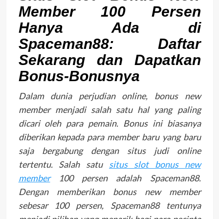
Member 100 Persen
Hanya Ada di
Spaceman88: Daftar
Sekarang dan Dapatkan
Bonus-Bonusnya
Dalam dunia perjudian online, bonus new
member menjadi salah satu hal yang paling
dicari oleh para pemain. Bonus ini biasanya
diberikan kepada para member baru yang baru
saja bergabung dengan situs judi online
tertentu. Salah satu
situs slot bonus new
member
100 persen adalah Spaceman88.
Dengan memberikan bonus new member
sebesar 100 persen, Spaceman88 tentunya