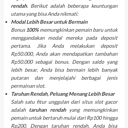
rendah
. Berikut adalah beberapa keuntungan
utama yang bisa Anda nikmati:
Modal Lebih Besar untuk Bermain
Bonus
100%
memungkinkan pemain baru untuk
menggandakan modal mereka pada deposit
pertama. Jika Anda melakukan deposit
Rp50.000, Anda akan mendapatkan tambahan
Rp50.000 sebagai bonus. Dengan saldo yang
lebih besar, Anda bisa bermain lebih banyak
putaran dan menjelajahi berbagai jenis
permainan slot.
Taruhan Rendah, Peluang Menang Lebih Besar
Salah satu fitur unggulan dari situs slot gacor
adalah
taruhan rendah
yang memungkinkan
pemain untuk bertaruh mulai dari Rp100 hingga
Rp200. Dengan taruhan rendah, Anda bisa