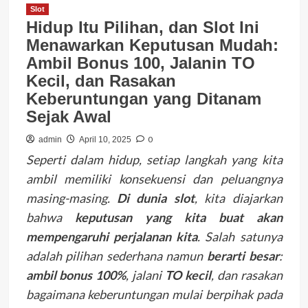
Slot
Hidup Itu Pilihan, dan Slot Ini
Menawarkan Keputusan Mudah:
Ambil Bonus 100, Jalanin TO
Kecil, dan Rasakan
Keberuntungan yang Ditanam
Sejak Awal
0
admin
April 10, 2025
Seperti dalam hidup, setiap langkah yang kita
ambil memiliki konsekuensi dan peluangnya
masing-masing.
Di dunia slot
, kita diajarkan
bahwa
keputusan yang kita buat akan
mempengaruhi perjalanan kita
. Salah satunya
adalah pilihan sederhana namun
berarti besar
:
ambil bonus 100%
, jalani
TO kecil
, dan rasakan
bagaimana keberuntungan mulai berpihak pada