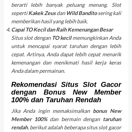
berarti lebih banyak peluang menang. Slot
seperti
Kakek Zeus
dan
Wild Bandito
sering kali
memberikan hasil yang lebih baik.
Capai TO Kecil dan Raih Kemenangan Besar
Situs slot dengan
TO kecil
memungkinkan Anda
untuk mencapai syarat taruhan dengan lebih
cepat. Artinya, Anda dapat lebih cepat menarik
kemenangan dan menikmati hasil kerja keras
Anda dalam permainan.
Rekomendasi Situs Slot Gacor
dengan Bonus New Member
100% dan Taruhan Rendah
Jika Anda ingin memaksimalkan
bonus New
Member 100%
dan bermain dengan
taruhan
rendah
, berikut adalah beberapa situs slot gacor