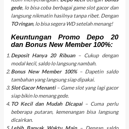
gede
, lo bisa coba berbagai game slot gacor dan
langsung nikmatin hasilnya tanpa ribet. Dengan
TO ringan
, lo bisa segera WD setelah menang!
Keuntungan Promo Depo 20
dan Bonus New Member 100%:
Deposit Hanya 20 Ribuan
– Cukup dengan
modal kecil, saldo lo langsung nambah.
Bonus New Member 100%
– Dapetin saldo
tambahan yang langsung siap dipakai.
Slot Gacor Menanti
– Game slot yang lagi gacor
siap bikin lo menang gede.
TO Kecil dan Mudah Dicapai
– Cuma perlu
beberapa putaran, kemenangan bisa langsung
dicairkan.
Lebih Banyak Waktu Main
– Dengan saldo