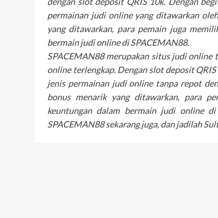
dengan slot deposit QRIS 10k. Dengan begi
permainan judi online yang ditawarkan ole
yang ditawarkan, para pemain juga memil
bermain judi online di SPACEMAN88.
SPACEMAN88 merupakan situs judi online te
online terlengkap. Dengan slot deposit QRIS
jenis permainan judi online tanpa repot d
bonus menarik yang ditawarkan, para pe
keuntungan dalam bermain judi online di 
SPACEMAN88 sekarang juga, dan jadilah Sul