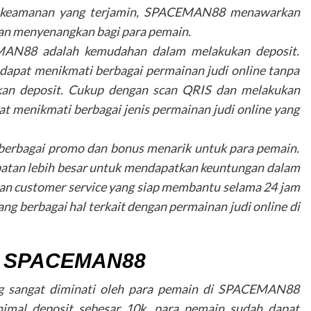
an keamanan yang terjamin, SPACEMAN88 menawarkan
an menyenangkan bagi para pemain.
MAN88 adalah kemudahan dalam melakukan deposit.
dapat menikmati berbagai permainan judi online tanpa
ukan deposit. Cukup dengan scan QRIS dan melakukan
at menikmati berbagai jenis permainan judi online yang
erbagai promo dan bonus menarik untuk para pemain.
patan lebih besar untuk mendapatkan keuntungan dalam
yanan customer service yang siap membantu selama 24 jam
ng berbagai hal terkait dengan permainan judi online di
 di SPACEMAN88
ang sangat diminati oleh para pemain di SPACEMAN88
nimal deposit sebesar 10k, para pemain sudah dapat