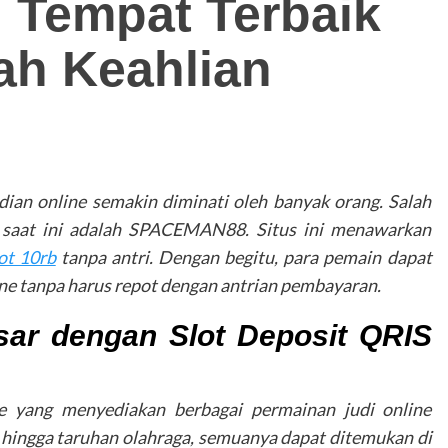
Tempat Terbaik
ah Keahlian
judian online semakin diminati oleh banyak orang. Salah
er saat ini adalah SPACEMAN88. Situs ini menawarkan
ot 10rb
tanpa antri. Dengan begitu, para pemain dapat
ine tanpa harus repot dengan antrian pembayaran.
ar dengan Slot Deposit QRIS
 yang menyediakan berbagai permainan judi online
r, hingga taruhan olahraga, semuanya dapat ditemukan di