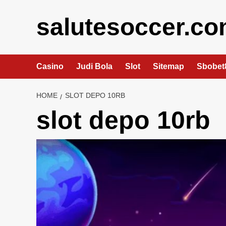
Skip
to
salutesoccer.c
content
Casino
Judi Bola
Slot
Sitemap
Sbobet
HOME
SLOT DEPO 10RB
slot depo 10rb