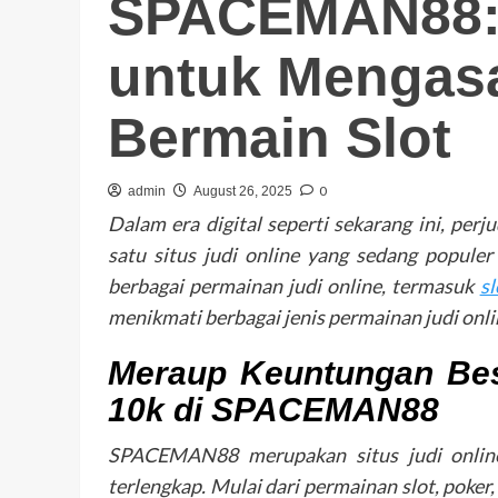
SPACEMAN88: 
untuk Mengas
Bermain Slot
0
admin
August 26, 2025
Dalam era digital seperti sekarang ini, per
satu situs judi online yang sedang popul
berbagai permainan judi online, termasuk
sl
menikmati berbagai jenis permainan judi onl
Meraup Keuntungan Bes
10k di SPACEMAN88
SPACEMAN88 merupakan situs judi online
terlengkap. Mulai dari permainan slot, poke