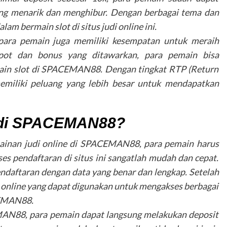
ang menarik dan menghibur. Dengan berbagai tema dan
lam bermain slot di situs judi online ini.
para pemain juga memiliki kesempatan untuk meraih
pot dan bonus yang ditawarkan, para pemain bisa
ain slot di SPACEMAN88. Dengan tingkat RTP (Return
memiliki peluang yang lebih besar untuk mendapatkan
 di SPACEMAN88?
mainan judi online di SPACEMAN88, para pemain harus
es pendaftaran di situs ini sangatlah mudah dan cepat.
ndaftaran dengan data yang benar dan lengkap. Setelah
 online yang dapat digunakan untuk mengakses berbagai
CEMAN88.
EMAN88, para pemain dapat langsung melakukan deposit