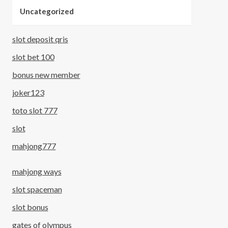
Uncategorized
slot deposit qris
slot bet 100
bonus new member
joker123
toto slot 777
slot
mahjong777
mahjong ways
slot spaceman
slot bonus
gates of olympus