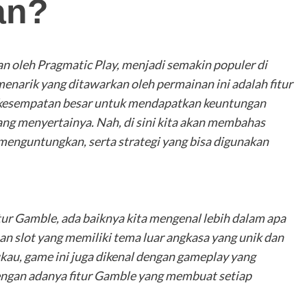
an?
n oleh Pragmatic Play, menjadi semakin populer di
 menarik yang ditawarkan oleh permainan ini adalah fitur
ah kesempatan besar untuk mendapatkan keuntungan
ang menyertainya. Nah, di sini kita akan membahas
menguntungkan, serta strategi yang bisa digunakan
tur Gamble, ada baiknya kita mengenal lebih dalam apa
n slot yang memiliki tema luar angkasa yang unik dan
kau, game ini juga dikenal dengan gameplay yang
gan adanya fitur Gamble yang membuat setiap