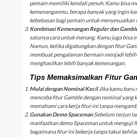
pemain memiliki kendali penuh. Kamu bisa
kemenanganmu, berapa banyak yang ingin kam
kebebasan bagi pemain untuk menyesuaikan st
Kombinasi Kemenangan Reguler dan Gambl
satunya cara untuk menang. Kamu juga bisa 
Namun, ketika digabungkan dengan fitur Gamb
membuat pengalaman bermain menjadi lebih m
menghasilkan lebih banyak kemenangan.
Tips Memaksimalkan Fitur Ga
Mulai dengan Nominal Kecil
Jika kamu baru 
mencoba fitur Gamble dengan nominal yang k
memahami cara kerja fitur ini tanpa mengambil
Gunakan Demo Spaceman
Sebelum terjun la
manfaatkan demo Spaceman untuk menguji fitu
bagaimana fitur ini bekerja tanpa takut keh