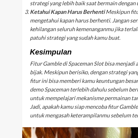
strategi yang lebih baik saat bermain dengan
Ketahui Kapan Harus Berhenti
Meskipun fitu
mengetahui kapan harus berhenti. Jangan sera
kehilangan seluruh kemenanganmu jika terlal
patuhi strategi yang sudah kamu buat.
Kesimpulan
Fitur Gamble di Spaceman Slot bisa menjadi 
bijak. Meskipun berisiko, dengan strategi 
fitur ini bisa memberi kamu keuntungan besa
demo Spaceman terlebih dahulu sebelum berma
untuk mempelajari mekanisme permainan tanpa
Jadi, apakah kamu siap mencoba fitur Gamble
untuk mengasah keterampilanmu sebelum ter