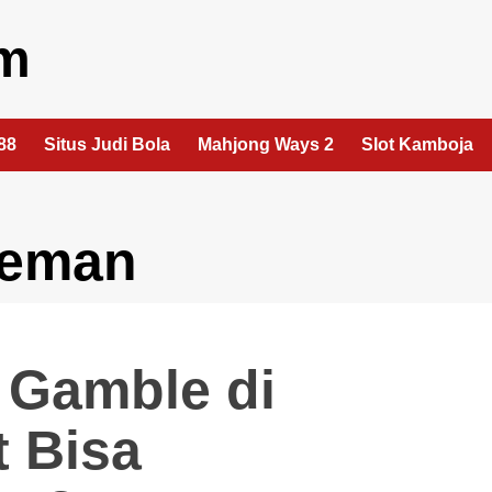
om
88
Situs Judi Bola
Mahjong Ways 2
Slot Kamboja
ceman
 Gamble di
 Bisa