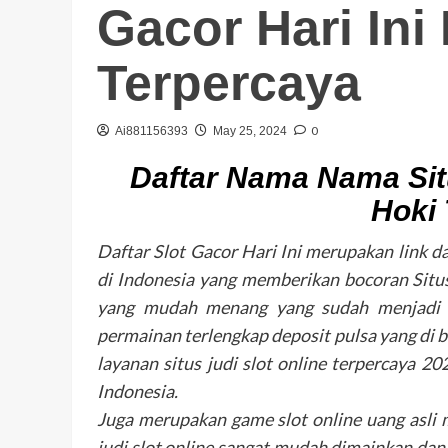
Gacor Hari Ini
Terpercaya
0
Ai881156393
May 25, 2024
Daftar Nama Nama Situ
Hoki
Daftar Slot Gacor Hari Ini merupakan link d
di Indonesia yang memberikan bocoran Situs
yang mudah menang yang sudah menjadi ba
permainan terlengkap deposit pulsa yang di
layanan situs judi slot online terpercaya 2
Indonesia.
Juga merupakan game slot online uang asli me
judi slot online sangat mudah dimainkan da