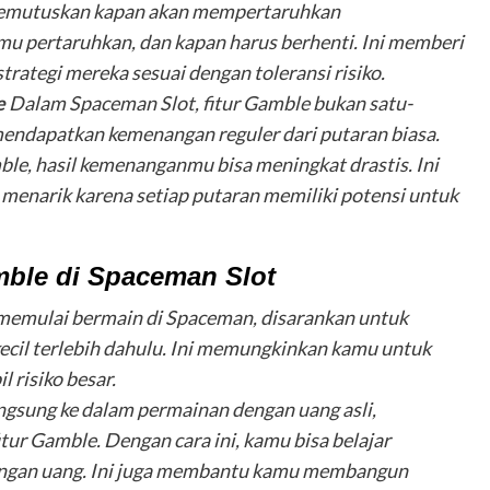
 memutuskan kapan akan mempertaruhkan
u pertaruhkan, dan kapan harus berhenti. Ini memberi
rategi mereka sesuai dengan toleransi risiko.
e
Dalam Spaceman Slot, fitur Gamble bukan satu-
mendapatkan kemenangan reguler dari putaran biasa.
le, hasil kemenanganmu bisa meningkat drastis. Ini
enarik karena setiap putaran memiliki potensi untuk
mble di Spaceman Slot
memulai bermain di Spaceman, disarankan untuk
ecil terlebih dahulu. Ini memungkinkan kamu untuk
 risiko besar.
ngsung ke dalam permainan dengan uang asli,
r Gamble. Dengan cara ini, kamu bisa belajar
ilangan uang. Ini juga membantu kamu membangun