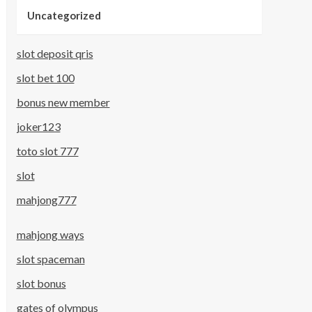
Uncategorized
slot deposit qris
slot bet 100
bonus new member
joker123
toto slot 777
slot
mahjong777
mahjong ways
slot spaceman
slot bonus
gates of olympus