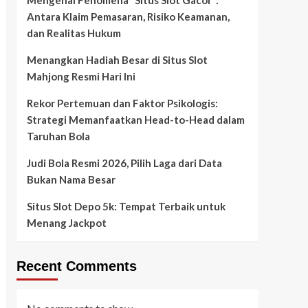
Mengenal Fenomena “Situs Slot Gacor”:
Antara Klaim Pemasaran, Risiko Keamanan,
dan Realitas Hukum
Menangkan Hadiah Besar di Situs Slot
Mahjong Resmi Hari Ini
Rekor Pertemuan dan Faktor Psikologis:
Strategi Memanfaatkan Head-to-Head dalam
Taruhan Bola
Judi Bola Resmi 2026, Pilih Laga dari Data
Bukan Nama Besar
Situs Slot Depo 5k: Tempat Terbaik untuk
Menang Jackpot
Recent Comments