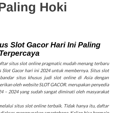
 Paling Hoki
s Slot Gacor Hari Ini Paling
 Terpercaya
aftar situs slot online pragmatic mudah menang terbaru
 Slot Gacor hari ini 2024 untuk membernya. Situs slot
ndar situs khusus judi slot online di Asia dengan
 berikan oleh website SLOT GACOR. merupakan penyedia
024 – 2024 yang sudah sangat diminati oleh masyarakat
lalui situs slot online terbaik. Tidak hanya itu, daftar
n diakses menggunakan smartphone. Kalian bisa bermain