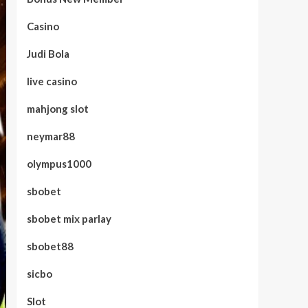
Casino
Judi Bola
live casino
mahjong slot
neymar88
olympus1000
sbobet
sbobet mix parlay
sbobet88
sicbo
Slot