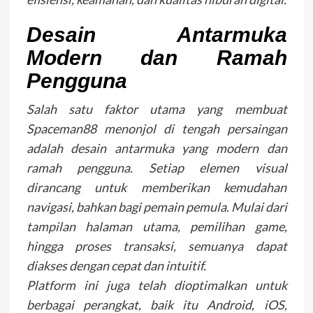
Desain Antarmuka
Modern dan Ramah
Pengguna
Salah satu faktor utama yang membuat
Spaceman88 menonjol di tengah persaingan
adalah desain antarmuka yang modern dan
ramah pengguna. Setiap elemen visual
dirancang untuk memberikan kemudahan
navigasi, bahkan bagi pemain pemula. Mulai dari
tampilan halaman utama, pemilihan game,
hingga proses transaksi, semuanya dapat
diakses dengan cepat dan intuitif.
Platform ini juga telah dioptimalkan untuk
berbagai perangkat, baik itu Android, iOS,