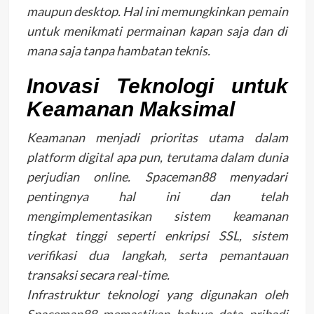
maupun desktop. Hal ini memungkinkan pemain
untuk menikmati permainan kapan saja dan di
mana saja tanpa hambatan teknis.
Inovasi Teknologi untuk
Keamanan Maksimal
Keamanan menjadi prioritas utama dalam
platform digital apa pun, terutama dalam dunia
perjudian online. Spaceman88 menyadari
pentingnya hal ini dan telah
mengimplementasikan sistem keamanan
tingkat tinggi seperti enkripsi SSL, sistem
verifikasi dua langkah, serta pemantauan
transaksi secara real-time.
Infrastruktur teknologi yang digunakan oleh