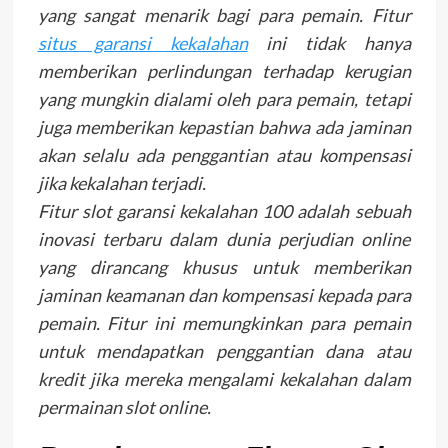
yang sangat menarik bagi para pemain. Fitur
situs garansi kekalahan
ini tidak hanya
memberikan perlindungan terhadap kerugian
yang mungkin dialami oleh para pemain, tetapi
juga memberikan kepastian bahwa ada jaminan
akan selalu ada penggantian atau kompensasi
jika kekalahan terjadi.
Fitur slot garansi kekalahan 100 adalah sebuah
inovasi terbaru dalam dunia perjudian online
yang dirancang khusus untuk memberikan
jaminan keamanan dan kompensasi kepada para
pemain. Fitur ini memungkinkan para pemain
untuk mendapatkan penggantian dana atau
kredit jika mereka mengalami kekalahan dalam
permainan slot online.