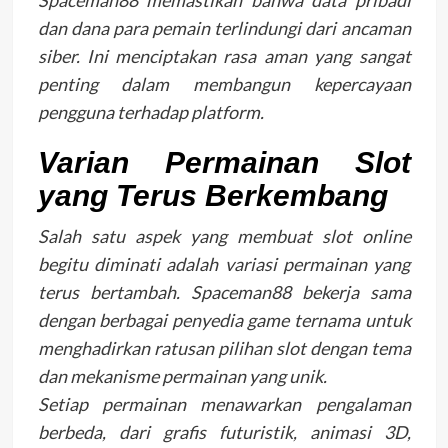
Spaceman88 memastikan bahwa data pribadi
dan dana para pemain terlindungi dari ancaman
siber. Ini menciptakan rasa aman yang sangat
penting dalam membangun kepercayaan
pengguna terhadap platform.
Varian Permainan Slot
yang Terus Berkembang
Salah satu aspek yang membuat slot online
begitu diminati adalah variasi permainan yang
terus bertambah. Spaceman88 bekerja sama
dengan berbagai penyedia game ternama untuk
menghadirkan ratusan pilihan slot dengan tema
dan mekanisme permainan yang unik.
Setiap permainan menawarkan pengalaman
berbeda, dari grafis futuristik, animasi 3D,