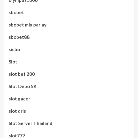
olympus1000
sbobet
sbobet mix parlay
sbobet88
sicbo
Slot
slot bet 200
Slot Depo 5K
slot gacor
slot qris
Slot Server Thailand
slot777