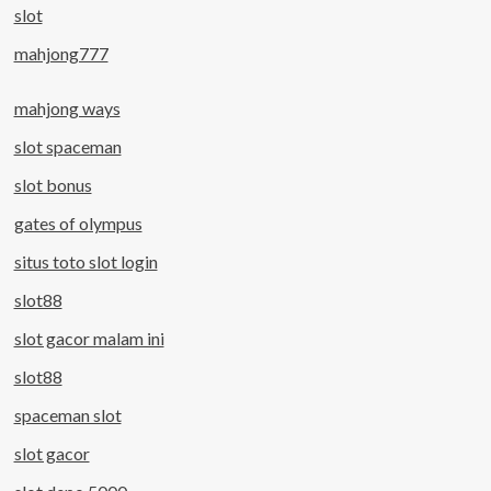
slot
mahjong777
mahjong ways
slot spaceman
slot bonus
gates of olympus
situs toto slot login
slot88
slot gacor malam ini
slot88
spaceman slot
slot gacor