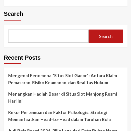
Search
Search
Recent Posts
Mengenal Fenomena “Situs Slot Gacor”: Antara Klaim
Pemasaran, Risiko Keamanan, dan Realitas Hukum
Menangkan Hadiah Besar di Situs Slot Mahjong Resmi
Hari Ini
Rekor Pertemuan dan Faktor Psikologis: Strategi
Memanfaatkan Head-to-Head dalam Taruhan Bola
Judi Bola Resmi 2026, Pilih Laga dari Data Bukan Nama