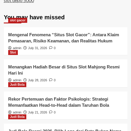
slot depo 5000
You may have missed
slot gacor
Mengenal Fenomena “Situs Slot Gacor”: Antara Klaim
Pemasaran, Risiko Keamanan, dan Realitas Hukum
admin
July 31, 2026
0
Slot
Menangkan Hadiah Besar di Situs Slot Mahjong Resmi
Hari Ini
admin
July 28, 2026
0
Judi Bola
Rekor Pertemuan dan Faktor Psikologis: Strategi
Memanfaatkan Head-to-Head dalam Taruhan Bola
admin
July 21, 2026
0
Judi Bola