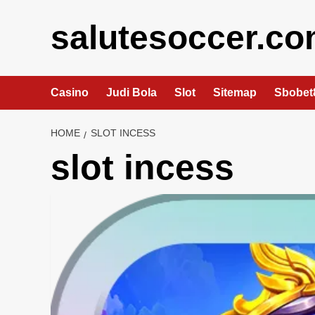
Skip
to
salutesoccer.c
content
Casino
Judi Bola
Slot
Sitemap
Sbobet
HOME
SLOT INCESS
slot incess