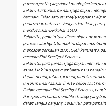
putaran gratis yang dapat meningkatkan pel
Selain fitur bonus, pemain juga dapat meni
bermain. Salah satu strategi yang dapat d
pada setiap putaran. Dengan demikian, para
mendapatkan perkalian 1000.
Selain itu, pemain juga disarankan untuk me
princess starlight. Simbol ini dapat membe
mencapai perkalian 1000. Oleh karena itu, p
bermain Slot Starlight Princess.
Selain itu, para pemain juga dapat memanfaa
game. Link ini dapat membantu para pemain 
dapat meningkatkan peluang mereka untuk me
untuk memanfaatkan link tersebut saat bermai
Dalam bermain Slot Starlight Princess, pent
Para pemain harus memiliki strategi yang ba
dalam jangka panjang. Selain itu, para pemai