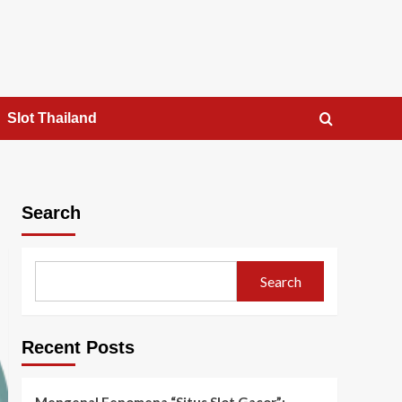
Slot Thailand
Search
Search
Recent Posts