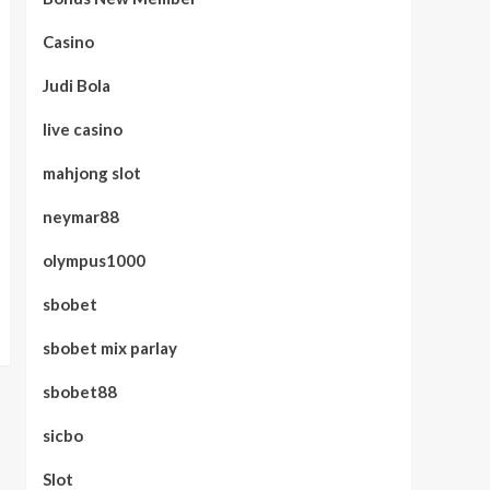
Casino
Judi Bola
live casino
mahjong slot
neymar88
olympus1000
sbobet
sbobet mix parlay
sbobet88
sicbo
Slot