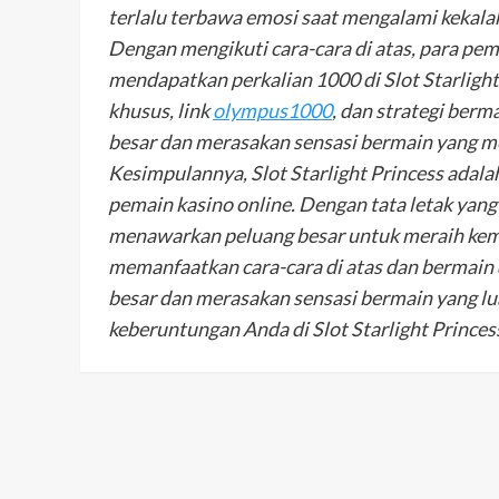
terlalu terbawa emosi saat mengalami kekala
Dengan mengikuti cara-cara di atas, para p
mendapatkan perkalian 1000 di Slot Starligh
khusus, link
olympus1000
, dan strategi ber
besar dan merasakan sensasi bermain yang m
Kesimpulannya, Slot Starlight Princess adal
pemain kasino online. Dengan tata letak yan
menawarkan peluang besar untuk meraih kem
memanfaatkan cara-cara di atas dan bermain
besar dan merasakan sensasi bermain yang lua
keberuntungan Anda di Slot Starlight Prince