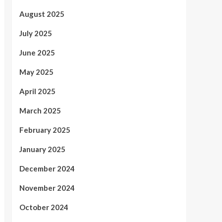
August 2025
July 2025
June 2025
May 2025
April 2025
March 2025
February 2025
January 2025
December 2024
November 2024
October 2024