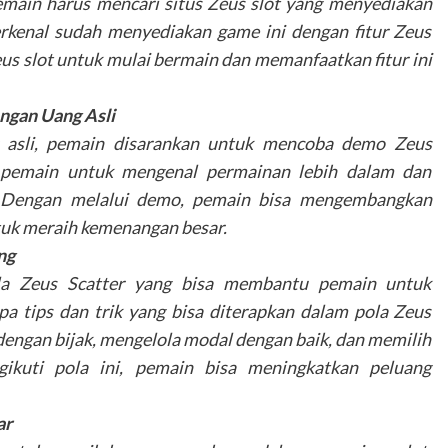
emain harus mencari situs Zeus slot yang menyediakan
erkenal sudah menyediakan game ini dengan fitur Zeus
eus slot untuk mulai bermain dan memanfaatkan fitur ini
ngan Uang Asli
asli, pemain disarankan untuk mencoba demo Zeus
 pemain untuk mengenal permainan lebih dalam dan
. Dengan melalui demo, pemain bisa mengembangkan
tuk meraih kemenangan besar.
ng
la Zeus Scatter yang bisa membantu pemain untuk
 tips dan trik yang bisa diterapkan dalam pola Zeus
 dengan bijak, mengelola modal dengan baik, dan memilih
kuti pola ini, pemain bisa meningkatkan peluang
ar