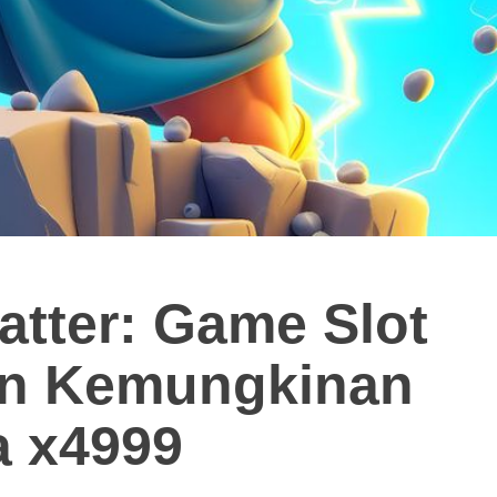
atter: Game Slot
an Kemungkinan
a x4999