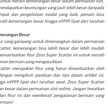
untuk meraih kemenangan besar dalam permainan slot.
mendapatkan keuntungan yang jauh lebih besar daripada
 tepat dan pengelolaan modal yang baik, pemain bisa
aih kemenangan besar hingga x4999 lipat dari taruhan
menangan Besar
itur yang gampang untuk dimenangkan dalam permainan
atter, kemenangan bisa lebih besar dan lebih mudah
emanfaatkan fitur Zeus Super Scatter ini untuk meraih
man bermain yang mengasyikkan.
atter merupakan fitur yang harus dimanfaatkan oleh
ngan mengikuti panduan dan tips dalam artikel ini,
a x4999 lipat dari taruhan awal. Zeus Super Scatter
n besar dalam permainan slot online. Jangan lewatkan
ri fitur ini dan menikmati pengalaman bermain yang
ermain!