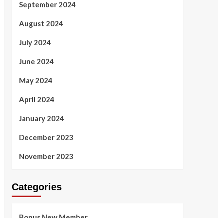
September 2024
August 2024
July 2024
June 2024
May 2024
April 2024
January 2024
December 2023
November 2023
Categories
Bonus New Member