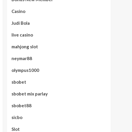
Casino
Judi Bola
live casino
mahjong slot
neymar88
olympus1000
sbobet
sbobet mix parlay
sbobet88
sicbo
Slot