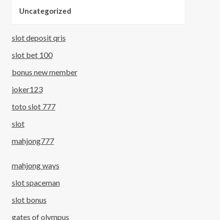
Uncategorized
slot deposit qris
slot bet 100
bonus new member
joker123
toto slot 777
slot
mahjong777
mahjong ways
slot spaceman
slot bonus
gates of olympus