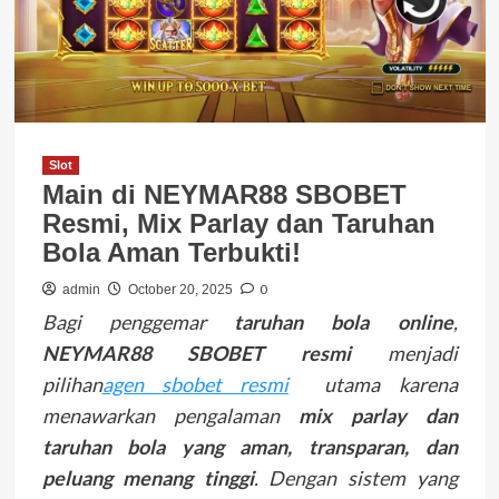
Slot
Main di NEYMAR88 SBOBET
Resmi, Mix Parlay dan Taruhan
Bola Aman Terbukti!
0
admin
October 20, 2025
Bagi penggemar
taruhan bola online
,
NEYMAR88 SBOBET resmi
menjadi
pilihan
agen sbobet resmi
utama karena
menawarkan pengalaman
mix parlay dan
taruhan bola yang aman, transparan, dan
peluang menang tinggi
. Dengan sistem yang