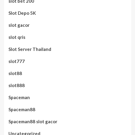
slot bet 200
Slot Depo 5K
slot gacor
slot qris
Slot Server Thailand
slot777
slot88
slot888
Spaceman
Spaceman88
Spaceman88 slot gacor
Uncategorized