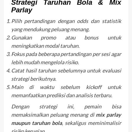
Strategi Taruhan Bola & Mix
Parlay
Pilih pertandingan dengan odds dan statistik
yang mendukung peluang menang.
Gunakan promo atau bonus untuk
meningkatkan modal taruhan.
Fokus pada beberapa pertandingan per sesi agar
lebih mudah mengelola risiko.
Catat hasil taruhan sebelumnya untuk evaluasi
strategi berikutnya.
Main di waktu sebelum kickoff untuk
memanfaatkan prediksi dan analisis terbaru.
Dengan strategi ini, pemain bisa
memaksimalkan peluang menang di
mix parlay
maupun taruhan bola
, sekaligus meminimalisir
risiko kerugian.