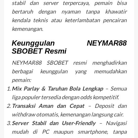
stabil dan server terpercaya, pemain bisa
bertaruh dengan nyaman tanpa khawatir
kendala teknis atau keterlambatan pencairan
kemenangan.
Keunggulan NEYMAR88
SBOBET Resmi
NEYMAR88 SBOBET resmi menghadirkan
berbagai keunggulan yang memudahkan
pemain:
Mix Parlay & Taruhan Bola Lengkap
– Semua
liga populer tersedia dengan odds kompetitif.
Transaksi Aman dan Cepat
– Deposit dan
withdraw otomatis, kemenangan langsung cair.
Server Stabil dan User-Friendly
– Navigasi
mudah di PC maupun smartphone, tanpa