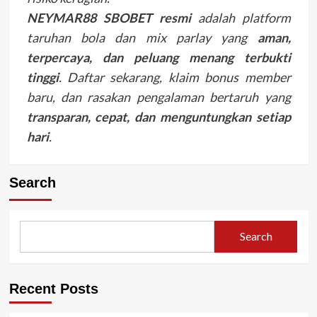
NEYMAR88 SBOBET resmi
adalah platform
taruhan bola dan mix parlay yang
aman,
terpercaya, dan peluang menang terbukti
tinggi
. Daftar sekarang, klaim bonus member
baru, dan rasakan pengalaman bertaruh yang
transparan, cepat, dan menguntungkan setiap
hari
.
Search
Search
Recent Posts