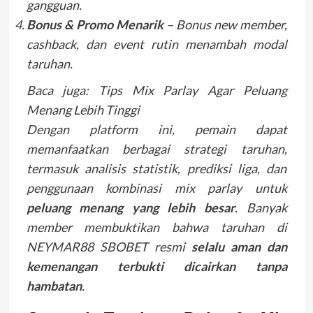
gangguan.
Bonus & Promo Menarik
– Bonus new member,
cashback, dan event rutin menambah modal
taruhan.
Baca juga: Tips Mix Parlay Agar Peluang
Menang Lebih Tinggi
Dengan platform ini, pemain dapat
memanfaatkan berbagai strategi taruhan,
termasuk analisis statistik, prediksi liga, dan
penggunaan kombinasi mix parlay untuk
peluang menang yang lebih besar
. Banyak
member membuktikan bahwa taruhan di
NEYMAR88 SBOBET resmi
selalu aman dan
kemenangan terbukti dicairkan tanpa
hambatan
.