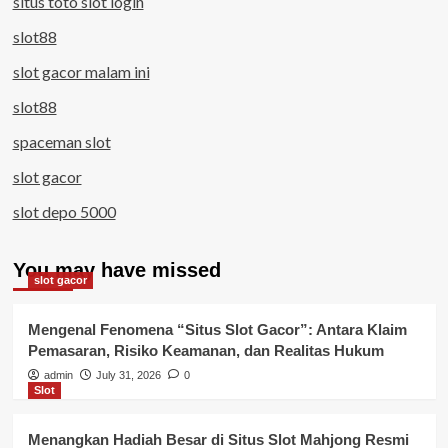
situs toto slot login
slot88
slot gacor malam ini
slot88
spaceman slot
slot gacor
slot depo 5000
You may have missed
slot gacor
Mengenal Fenomena “Situs Slot Gacor”: Antara Klaim
Pemasaran, Risiko Keamanan, dan Realitas Hukum
admin
July 31, 2026
0
Slot
Menangkan Hadiah Besar di Situs Slot Mahjong Resmi