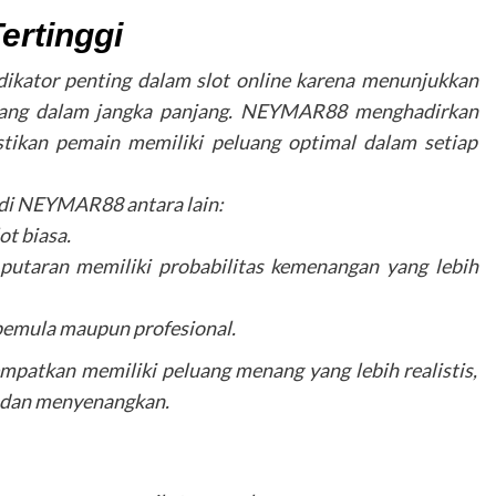
ertinggi
ndikator penting dalam slot online karena menunjukkan
nang dalam jangka panjang. NEYMAR88 menghadirkan
stikan pemain memiliki peluang optimal dalam setiap
 di NEYMAR88 antara lain:
ot biasa.
 putaran memiliki probabilitas kemenangan yang lebih
 pemula maupun profesional.
mpatkan memiliki peluang menang yang lebih realistis,
 dan menyenangkan.