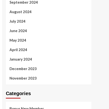
September 2024
August 2024
July 2024
June 2024
May 2024
April 2024
January 2024
December 2023
November 2023
Categories
Bonus New Member