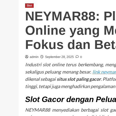
Slot
NEYMAR88: Pla
Online yang 
Fokus dan Be
0
admin
September 28, 2025
Industri slot online terus berkembang, me
sekaligus peluang menang besar.
link neyma
dikenal sebagai
situs slot paling gacor
. Platf
tinggi, tetapi juga menghadirkan pengalaman
Slot Gacor dengan Pelu
NEYMAR88 menyediakan berbagai slot gaco