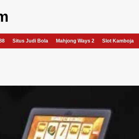
om
88
Situs Judi Bola
Mahjong Ways 2
Slot Kamboja