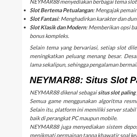
NEYMAR88 menyediakan berbagai tema slot g
Slot Bertema Petualangan
: Mengajak pemain
Slot Fantasi
: Menghadirkan karakter dan dun
Slot Klasik dan Modern
: Memberikan opsi ba
bonus kompleks.
Selain tema yang bervariasi, setiap slot di
meningkatkan peluang menang besar. Des
lama sekalipun, sehingga pengalaman bermain
NEYMAR88: Situs Slot P
NEYMAR88 dikenal sebagai
situs slot paling
Semua game menggunakan algoritma resmi y
Selain itu, platform ini memiliki server st
baik di perangkat PC maupun mobile.
NEYMAR88 juga menyediakan sistem deposit
menikmati permainan tanpa khawatir soal kea