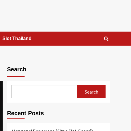
Slot Thailand
Search
Search
Recent Posts