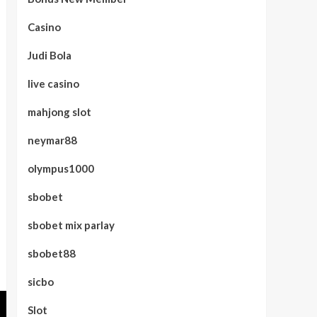
Casino
Judi Bola
live casino
mahjong slot
neymar88
olympus1000
sbobet
sbobet mix parlay
sbobet88
sicbo
Slot