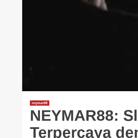
neymar88
NEYMAR88: Sl
Terpercaya de