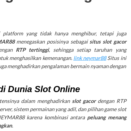
 platform yang tidak hanya menghibur, tetapi juga
MAR88
menegaskan posisinya sebagai
situs slot gacor
dengan
RTP tertinggi
, sehingga setiap taruhan yang
untuk menghasilkan kemenangan.
link neymar88
Situs ini
 juga menghadirkan pengalaman bermain nyaman dengan
 Dunia Slot Online
tensinya dalam menghadirkan
slot gacor
dengan RTP
 server, sistem permainan yang adil, dan pilihan game slot
NEYMAR88 karena kombinasi antara
peluang menang
ngkan
.