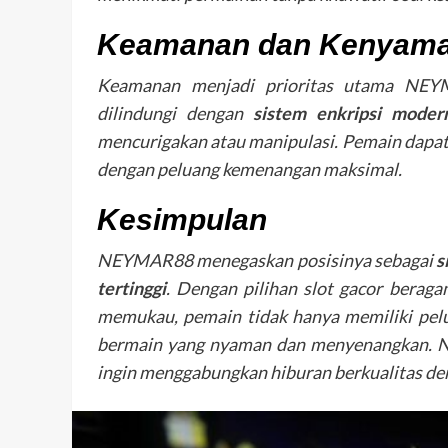
Keamanan dan Kenyama
Keamanan menjadi prioritas utama NEYMA
dilindungi dengan
sistem enkripsi moder
mencurigakan atau manipulasi. Pemain dapat
dengan peluang kemenangan maksimal.
Kesimpulan
NEYMAR88 menegaskan posisinya sebagai
s
tertinggi
. Dengan pilihan slot gacor beraga
memukau, pemain tidak hanya memiliki pel
bermain yang nyaman dan menyenangkan. NE
ingin menggabungkan hiburan berkualitas d