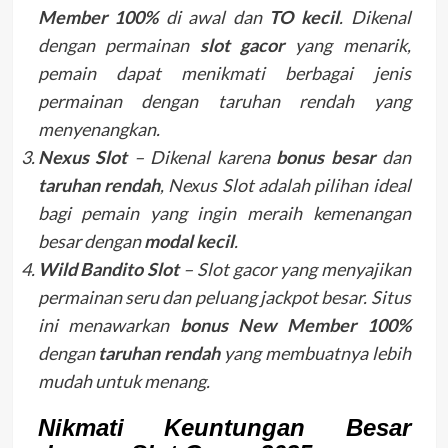
Member 100%
di awal dan
TO kecil
. Dikenal
dengan permainan
slot gacor
yang menarik,
pemain dapat menikmati berbagai jenis
permainan dengan taruhan rendah yang
menyenangkan.
Nexus Slot
– Dikenal karena
bonus besar
dan
taruhan rendah
, Nexus Slot adalah pilihan ideal
bagi pemain yang ingin meraih kemenangan
besar dengan
modal kecil
.
Wild Bandito Slot
– Slot gacor yang menyajikan
permainan seru dan peluang jackpot besar. Situs
ini menawarkan
bonus New Member 100%
dengan
taruhan rendah
yang membuatnya lebih
mudah untuk menang.
Nikmati Keuntungan Besar