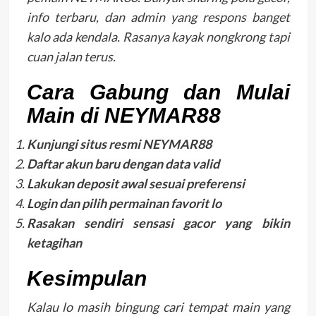
info terbaru, dan admin yang respons banget
kalo ada kendala. Rasanya kayak nongkrong tapi
cuan jalan terus.
Cara Gabung dan Mulai
Main di NEYMAR88
Kunjungi situs resmi NEYMAR88
Daftar akun baru dengan data valid
Lakukan deposit awal sesuai preferensi
Login dan pilih permainan favorit lo
Rasakan sendiri sensasi gacor yang bikin
ketagihan
Kesimpulan
Kalau lo masih bingung cari tempat main yang