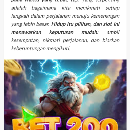
adalah bagaimana kita menikmati setiap
langkah dalam perjalanan menuju kemenangan
yang lebih besar.
Hidup itu pilihan, dan slot ini
menawarkan keputusan mudah
: ambil
kesempatan, nikmati perjalanan, dan biarkan
keberuntungan mengikuti.