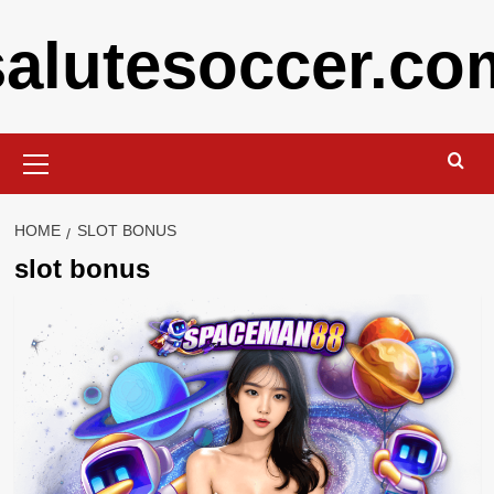
Skip
salutesoccer.co
to
content
Primary
Menu
HOME
SLOT BONUS
slot bonus