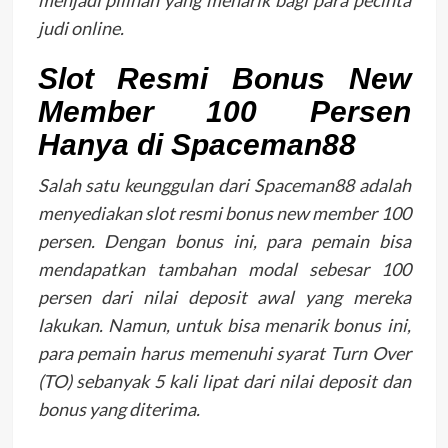
menjadi pilihan yang menarik bagi para pecinta
judi online.
Slot Resmi Bonus New
Member 100 Persen
Hanya di Spaceman88
Salah satu keunggulan dari Spaceman88 adalah
menyediakan slot resmi bonus new member 100
persen. Dengan bonus ini, para pemain bisa
mendapatkan tambahan modal sebesar 100
persen dari nilai deposit awal yang mereka
lakukan. Namun, untuk bisa menarik bonus ini,
para pemain harus memenuhi syarat Turn Over
(TO) sebanyak 5 kali lipat dari nilai deposit dan
bonus yang diterima.