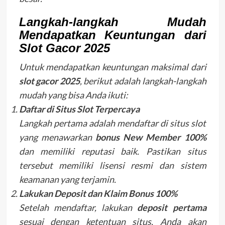
Langkah-langkah Mudah
Mendapatkan Keuntungan dari
Slot Gacor 2025
Untuk mendapatkan keuntungan maksimal dari
slot gacor 2025
, berikut adalah langkah-langkah
mudah yang bisa Anda ikuti:
Daftar di Situs Slot Terpercaya
Langkah pertama adalah mendaftar di situs slot
yang menawarkan
bonus New Member 100%
dan memiliki reputasi baik. Pastikan situs
tersebut memiliki lisensi resmi dan sistem
keamanan yang terjamin.
Lakukan Deposit dan Klaim Bonus 100%
Setelah mendaftar, lakukan
deposit pertama
sesuai dengan ketentuan situs. Anda akan