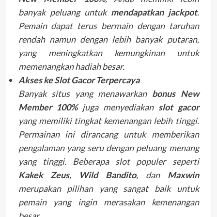
banyak peluang untuk
mendapatkan jackpot
.
Pemain dapat terus bermain dengan taruhan
rendah namun dengan lebih banyak putaran,
yang meningkatkan kemungkinan untuk
memenangkan hadiah besar.
Akses ke Slot Gacor Terpercaya
Banyak situs yang menawarkan
bonus New
Member 100%
juga menyediakan
slot gacor
yang memiliki tingkat kemenangan lebih tinggi.
Permainan ini dirancang untuk memberikan
pengalaman yang seru dengan peluang menang
yang tinggi. Beberapa slot populer seperti
Kakek Zeus
,
Wild Bandito
, dan
Maxwin
merupakan pilihan yang sangat baik untuk
pemain yang ingin merasakan kemenangan
besar.