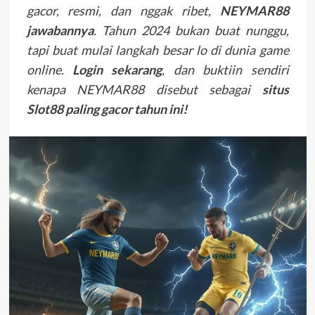
gacor, resmi, dan nggak ribet,
NEYMAR88
jawabannya
. Tahun 2024 bukan buat nunggu,
tapi buat mulai langkah besar lo di dunia game
online.
Login sekarang
, dan buktiin sendiri
kenapa NEYMAR88 disebut sebagai
situs
Slot88 paling gacor tahun ini!