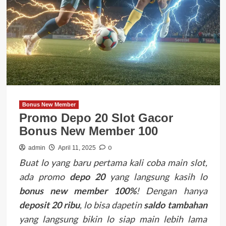
Bonus New Member
Promo Depo 20 Slot Gacor
Bonus New Member 100
0
admin
April 11, 2025
Buat lo yang baru pertama kali coba main slot,
ada promo
depo 20
yang langsung kasih lo
bonus new member 100%
! Dengan hanya
deposit 20 ribu
, lo bisa dapetin
saldo tambahan
yang langsung bikin lo siap main lebih lama