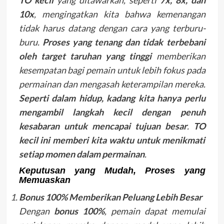
10x
, mengingatkan kita bahwa kemenangan
tidak harus datang dengan cara yang terburu-
buru.
Proses yang tenang dan tidak terbebani
oleh target taruhan yang tinggi
memberikan
kesempatan bagi pemain untuk lebih fokus pada
permainan dan mengasah keterampilan mereka.
Seperti dalam hidup, kadang kita hanya perlu
mengambil langkah kecil dengan penuh
kesabaran untuk mencapai tujuan besar
.
TO
kecil ini memberi kita waktu untuk menikmati
setiap momen dalam permainan
.
Keputusan yang Mudah, Proses yang
Memuaskan
Bonus 100% Memberikan Peluang Lebih Besar
Dengan
bonus 100%
, pemain dapat memulai