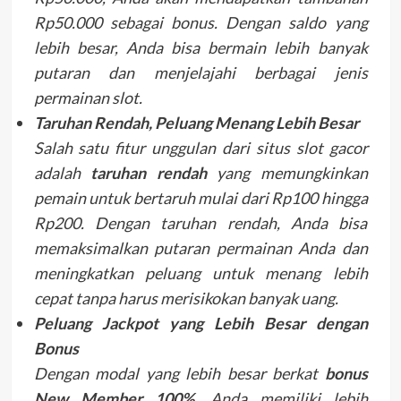
Rp50.000 sebagai bonus. Dengan saldo yang
lebih besar, Anda bisa bermain lebih banyak
putaran dan menjelajahi berbagai jenis
permainan slot.
Taruhan Rendah, Peluang Menang Lebih Besar
Salah satu fitur unggulan dari situs slot gacor
adalah
taruhan rendah
yang memungkinkan
pemain untuk bertaruh mulai dari Rp100 hingga
Rp200. Dengan taruhan rendah, Anda bisa
memaksimalkan putaran permainan Anda dan
meningkatkan peluang untuk menang lebih
cepat tanpa harus merisikokan banyak uang.
Peluang Jackpot yang Lebih Besar dengan
Bonus
Dengan modal yang lebih besar berkat
bonus
New Member 100%
, Anda memiliki lebih