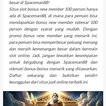
besar di Spaceman88!
Situs slot bonus new member 100 persen hanya
ada di Spaceman88, di mana para pemain bisa
mendapatkan bonus new member sebesar 100
persen dengan syarat yang mudah. Dengan
promo bonus new member yang menarik ini,
para pemain bisa memperbesar peluang menang
dan meraih kemenangan besar dalam bermain
slot online. Jadi, jangan lewatkan kesempatan
untuk bergabung dengan Spaceman88 dan
nikmati bonus-bonus menarik yang ditawarkan.
Daftar sekarang dan buktikan sendiri
keunggulan dari situs judi online terbaik ini.